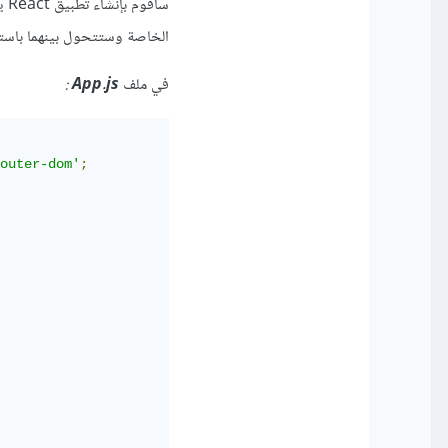
سأ
الخاصة وستتحول بينهما باستخدام Router
في ملف
App.js
:
outer-dom'
;