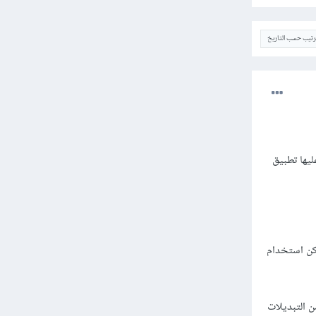
ترتيب حسب التاريخ
Single Page Application او كما يطلق عليها تطبيق
مكن استخدام
ذا النوع من التبديلات