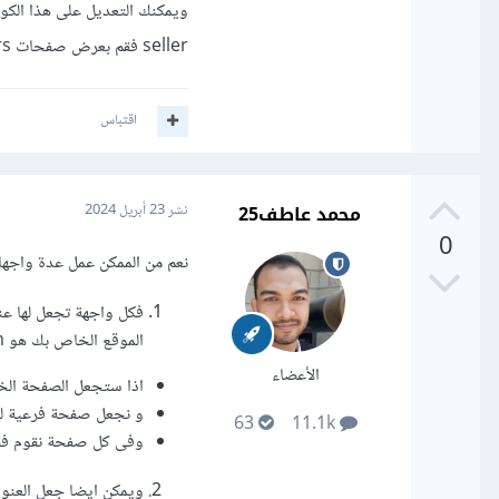
ويمكنك التعديل على هذا الكود
seller فقم بعرض صفحات sellers , غير ذلك قم بطباعة صفحات cutsomers.
اقتباس
محمد عاطف25
نشر
23 أبريل 2024
0
نعم من الممكن عمل عدة واجها
الموقع الخاص بك هو test.com .
الأعضاء
اذا ستجعل الصفحة الخاصة بالعميل هكذا 
و نجعل صفحة فرعية للبائع هكذا shboard
63
11.1k
وفى كل صفحة نقوم فقط 