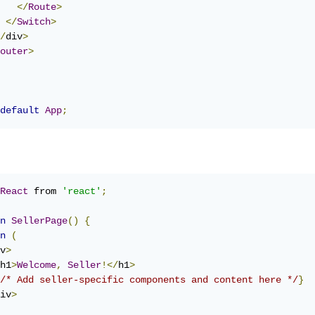
</
Route
>
</
Switch
>
/
div
>
outer
>
default
App
;
React
 from 
'react'
;
n
SellerPage
()
{
n
(
v
>
h1
>
Welcome
,
Seller
!</
h1
>
/* Add seller-specific components and content here */
}
iv
>