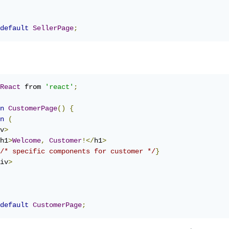
default
SellerPage
;
React
 from 
'react'
;
n
CustomerPage
()
{
n
(
v
>
h1
>
Welcome
,
Customer
!</
h1
>
/* specific components for customer */
}
iv
>
default
CustomerPage
;