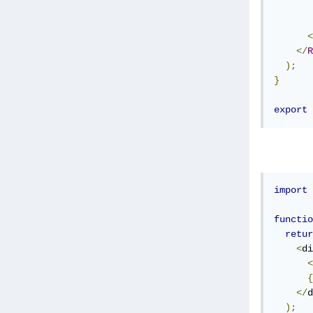
<
</
R
);
}
export
import
functio
retur
<
di
<
{
</
d
);