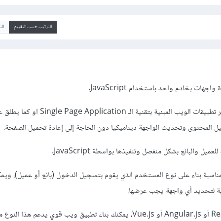
الترتيب حسب التقييم
ال
جهات بخادم واحد باستخدام JavaScript.
يعتبر الاستخدام الشائع هو عبر تطبيقات الويب المبنية بتقنية الـ 
ل المحتوى وتحديث الواجهة ديناميكيا دون الحاجة إلى إعادة تحميل الصفحة.
ل والبائع بشكل منفصل وتنفيذها بواسطة JavaScript.
مناسبة بناء على نوع المستخدم الذي يقوم بتسجيل الدخول (بائع أو عميل)، وي
ية لتحديد أي واجهة يجب عرضها.
باستخدام مكتبات مثل React.js أو Angular.js أو Vue.js، يمكنك بناء تطبيق ويب قوي يدعم ه