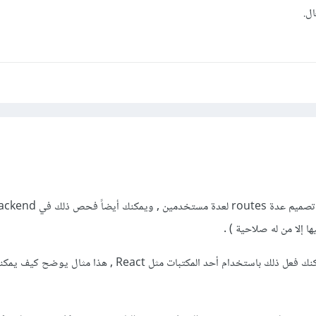
ل.
بالنسبة للواجهات الأمامية , يمكنك فعل ذلك باستخدام أحد المكتبات مثل React , هذا 