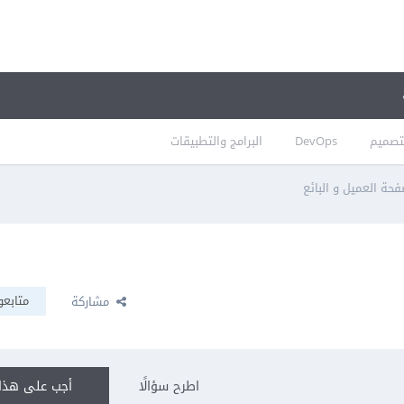
تصميم
DevOps
البرامج والتطبيقات
حة العميل و البائع
متابعو
مشاركة
اطرح سؤالًا
أجب على هذا 