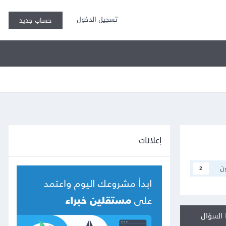
تسجيل الدخول
حساب جديد
إعلانات
ن
2
السؤال