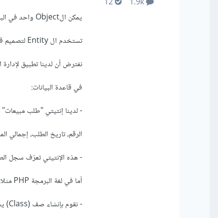
12
1.9k
يمكن الObject واحد في البرنامج أن يمثل سجل بيانات واحد (Entity) أو أكثر في قاعدة البيانات.
تستخدم ال Entity لتصميم قاعدة البيانات بهدف تخزين واسترجاع البيانات، بينما تستخدم الأوبجيكت لبناء البرنامج.
نفترض أن لدينا تطبيق لإدارة ال
في قاعدة البيانات:
- لدينا إنتيتي "طلب مبيعات" (SalesOrder) وتحتوي على خواص مثل
الرقم، تاريخ الطلب، إجمالي المب
- هذه الإنتيتي تعرّف سجل الطل
أما في لغة البرمجة PHP مثلا:
- نقوم بإنشاء صف (Class) يسمى "SalesOrder"