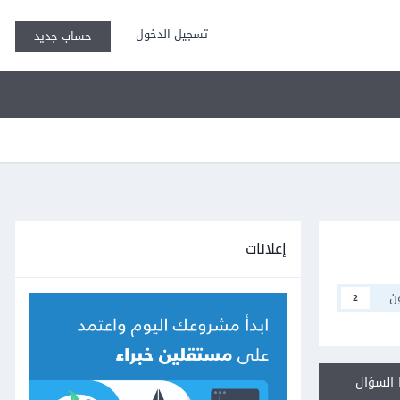
تسجيل الدخول
حساب جديد
إعلانات
ن
2
السؤال