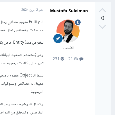
Mustafa Suleiman
نشر
2 أبريل 2024
0
الـ Entity مفهوم منطق
مع صفات وخصائص تمثل خصائ
لنفترض مثلاً Entity خاص بكتاب فسيكون له خصائص مثل عنوان المؤلف، ISBN، عدد الصفحات، النوع.
الأعضاء
وهو يُستخدم لتحديد البيانات ا
231
21.6k
تعيينه إلى كائنات برمجية عند 
بينما الـ bject
معينة، له خصائص وسلوكيات يمك
البرمجية.
التفاصيل والتحقق من التواجد