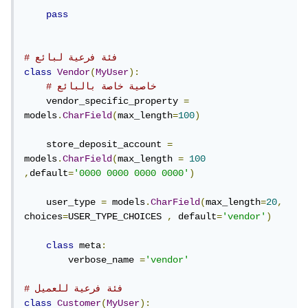
default
=
"vendor"
)
pass
    company_name 
=
models
.
CharField
(
max_length
=
255
)
    business_license_number 
=
# فئة فرعية لبائع
models
.
CharField
(
max_length
=
20
)
class
Vendor
(
MyUser
):
# خاصية خاصة بالبائع
ثم تعريف صنف Customer، ونرث من
    vendor_specific_property 
=
models
.
CharField
(
max_length
=
100
)
صنف User باستخدام class Customer(User):، ونضيف
خاصية type مميزة لصنف Customer لتحديد نوع المستخدم،
    store_deposit_account 
=
models
.
CharField
(
max_length 
=
100
أيضًا إضافة أي خصائص إضافية محددة
,
default
=
'0000 0000 0000 0000'
)
لصنف Customer نحتاجها.
    user_type 
=
 models
.
CharField
(
max_length
=
20
,
choices
=
USER_TYPE_CHOICES 
,
 default
=
'vendor'
)
class
Customer
(
User
):
    type 
=
 models
.
CharField
(
max_length
=
50
,
class
 meta
:
default
=
"customer"
)
        verbose_name 
=
'vendor'
    shipping_address 
=
models
.
CharField
(
max_length
=
255
)
# فئة فرعية للعميل
    billing_address 
=
class
Customer
(
MyUser
):