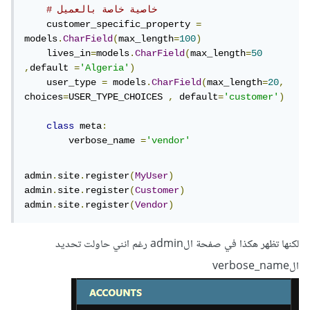
models
.
CharField
(
max_length
=
255
)
# خاصية خاصة بالعميل
    customer_specific_property 
=
الآن نستخدم Vendor.objects.create_user لإنشاء بائع
models
.
CharField
(
max_length
=
100
)
جديد ونمرر اسم المستخدم وكلمة المرور وخصائص أخرى إلى
    lives_in
=
models
.
CharField
(
max_length
=
50
,
default 
=
'Algeria'
)
الطريقة create_user.
    user_type 
=
 models
.
CharField
(
max_length
=
20
,
choices
=
USER_TYPE_CHOICES 
,
 default
=
'customer'
)
from
 django
.
contrib
.
auth 
import
class
 meta
:
authenticate

        verbose_name 
=
'vendor'
username 
=
"test_vendor"
admin
.
site
.
register
(
MyUser
)
password 
=
"password1234"
admin
.
site
.
register
(
Customer
)
admin
.
site
.
register
(
Vendor
)
vendor 
=
Vendor
.
objects
.
create_user
(
username
=
usernam
e
,
 password
=
password
,
 type
=
"vendor"
)
لكنها تظهر هكذا في صفحة الadmin رغم انني حاولت تحديد
الverbose_name
# ... (إتمام عملية تسجيل البائع)
أو نستخدم Customer.objects.create_user لإنشاء عميل