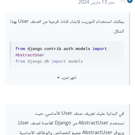
نشر
13 مارس 2024
يمكنك استخدام التوريث لإنشاء فئات فرعية من الصنف User بهذا
الشكل:
from
 django
.
contrib
.
auth
.
models 
import
AbstractUser
from
 django
.
db 
import
 models

class
User
(
AbstractUser
):
أظهر المزيد
# خيارات نوع المستخدم
    USER_TYPE_CHOICES 
=
(
(
'vendor'
,
'Vendor'
),
(
'customer'
,
'Customer'
),
)
في البداية عليك تعريف صنف User الأساسي، حيث
# حقل نوع المستخدم
    user_type 
=
نستخدم AbstractUser من Django كقاعدة لصنف User،
models
.
CharField
(
max_length
=
20
,
choices
=
USER_TYPE_CHOICES
)
ويوفر AbstractUser جميع الخصائص والوظائف الأساسية