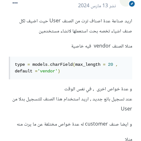
نشر
13 مارس 2024
اريد صناعة عدة اصناف ترث من الصنف User حيث اضيف لكل
صنف اشياء تخصه بحث استعملها لانشاء مستخدمين
مثلا الصنف vendor فيه خاصية
type 
=
 models
.
charField
(
max_length 
=
20
,
default 
=
'vendor'
)
و عدة خواص اخرى , في نفس الوقت
عند تسجيل بائع جديد , اريد استخدام هذا الصنف للتسجيل بدلا من
User
و ايضا صنف customer له عدة خواص مختلفة عن ما يرث منه
مثلا