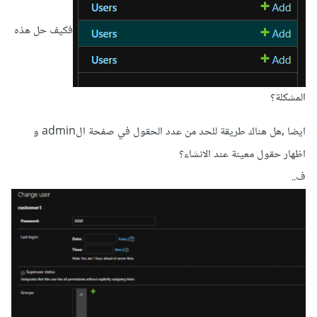
جديد، ونمرر اسم المستخدم وكلمة المرور وخصائص أخرى إلى
الطريقة create_user.
فكيف حل هذه
from
 django
.
contrib
.
auth 
import
authenticate

المشكلة؟
username 
=
"test_customer"
password 
=
"password5678"
ايضا ,هل هناك طريقة للحد من عدد الحقول في صفحة الadmin و
اظهار حقول معينة عند الانشاء؟
customer 
=
Customer
.
objects
.
create_user
(
username
=
usern
ف..
ame
,
 password
=
password
,
 type
=
"customer"
)
# ... (إتمام عملية تسجيل العميل)
وعليك استخدام الطريقة create_user الخاصة بكل صنف،
واستيراد جميع النماذج (models) المُستخدمة في الكود.