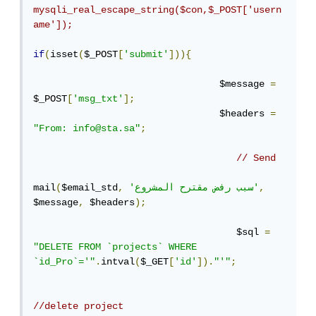
mysqli_real_escape_string($con,$_POST['usern
ame']);
if
(
isset
(
$_POST
[
'submit'
])){
                                 $message 
=
$_POST
[
'msg_txt'
];
                                 $headers 
=
"From: info@sta.sa"
;
// Send
,
'سبب رفض مقترح المشروع'
,
$email_std
(
mail
$message
,
 $headers
);
                                    $sql 
=
"DELETE FROM `projects` WHERE 
`id_Pro`='"
.
intval
(
$_GET
[
'id'
]).
"'"
;
//delete project