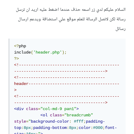
السلام عليكم لدي زر اسمه حذف عندما اضغط عليه اريد ان ترسل
رسالة لكن لاتصل الرسالة للعلم موقع علي استضافة ويدعم ارسال
رسائل
<?
php 

include
(
'header.php'
);
?>
<!------------------------------------------
-------------------------------------->
<!------------------------------------
header--------------------------------------
>
<!------------------------------------------
-------------------------------------->
<div
class
=
"col-md-9 pan1"
>
<ol
class
=
"breadcrumb"
style
=
"
background-color
:
#fff
;
padding-
top
:
8px
;
padding-bottom
:
8px
;
color
:
#000
;
font-