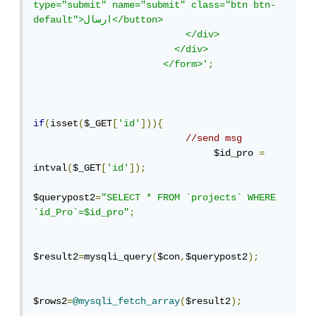
type="submit" name="submit" class="btn btn-
default">ارسال</button>

                           </div>

                         </div>

                       </form>'
;
if
(
isset
(
$_GET
[
'id'
])){
//send msg
                           	$id_pro 
=
intval
(
$_GET
[
'id'
]);
$querypost2
=
"SELECT * FROM `projects` WHERE 
`id_Pro`=$id_pro"
;
$result2
=
mysqli_query
(
$con
,
$querypost2
);
$rows2
=
@mysqli_fetch_array
(
$result2
);