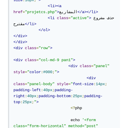
size
:
16px
;
"
>
<li><a
</a></li>
المشاريع
>
"projetcs.php"
=
href
حذف مشروع 
>
"active"
=
class
<li
</li>
مقترح
</ol>
</div>
</div>
<div
class
=
"row"
>
<div
class
=
"col-md-9 pan1"
>
<div
class
=
"panel"
style
=
"
color
:
#000
;
"
>
<div
class
=
"panel-body"
style
=
"
font-size
:
14px
;
padding-left
:
40px
;
padding-
right
:
40px
;
padding-bottom
:
25px
;
padding-
top
:
25px
;
"
>
<?
php 

                         echo 
'<form 
class="form-horizontal" method="post" 