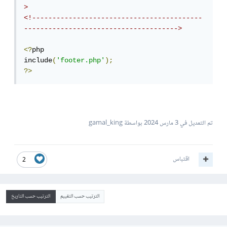
>
<!------------------------------------------
-------------------------------------->
<?
php

include
(
'footer.php'
);
?>
تم التعديل في
3 مارس 2024
بواسطة gamal_king
اقتباس
2
الترتيب حسب التقييم
الترتيب حسب التاريخ