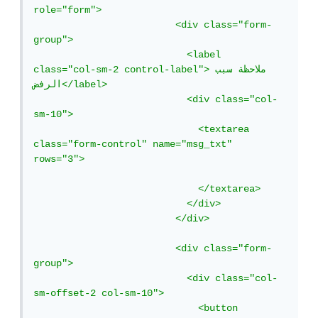
role="form">

                         <div class="form-
group">

                           <label 
class="col-sm-2 control-label">ملاحظة سبب 
الرفض</label>

                           <div class="col-
sm-10">

                             <textarea 
class="form-control" name="msg_txt" 
rows="3">

                             </textarea>

                           </div>

                         </div>

                         <div class="form-
group">

                           <div class="col-
sm-offset-2 col-sm-10">

                             <button 