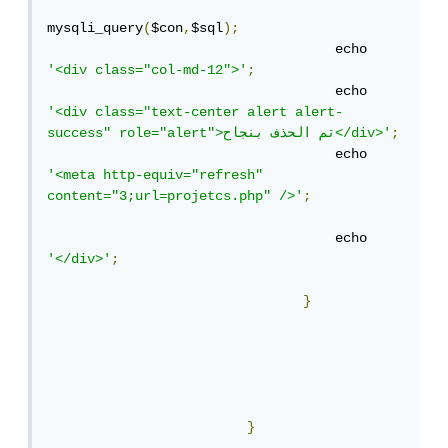
mysqli_query
(
$con
,
$sql
);
                                    echo 
'<div class="col-md-12">'
;
                                    echo 
'<div class="text-center alert alert-
;
success" role="alert">تم الحذف بنجاح</div>'
                                    echo 
'<meta http-equiv="refresh" 
content="3;url=projetcs.php" />'
;
                                    echo 
'</div>'
;
}
}