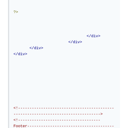
?>
</div>
</div>
</div>
</div>
<!------------------------------------------
-------------------------------------->
<!------------------------------------
Footer--------------------------------------