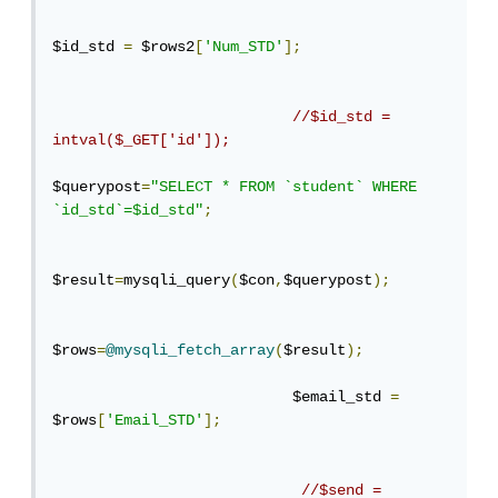
$id_std 
=
 $rows2
[
'Num_STD'
];
//$id_std = 
intval($_GET['id']);
$querypost
=
"SELECT * FROM `student` WHERE 
`id_std`=$id_std"
;
$result
=
mysqli_query
(
$con
,
$querypost
);
$rows
=
@mysqli_fetch_array
(
$result
);
                           $email_std 
=
$rows
[
'Email_STD'
];
//$send = 