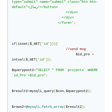
type="submit" name="submit" class="btn btn-
default">ارسال</button>

                           </div>

                         </div>

                       </form>'
;
if
(
isset
(
$_GET
[
'id'
])){
//send msg
                           	$id_pro 
=
intval
(
$_GET
[
'id'
]);
$querypost2
=
"SELECT * FROM `projects` WHERE 
`id_Pro`=$id_pro"
;
$result2
=
mysqli_query
(
$con
,
$querypost2
);
$rows2
=
@mysqli_fetch_array
(
$result2
);