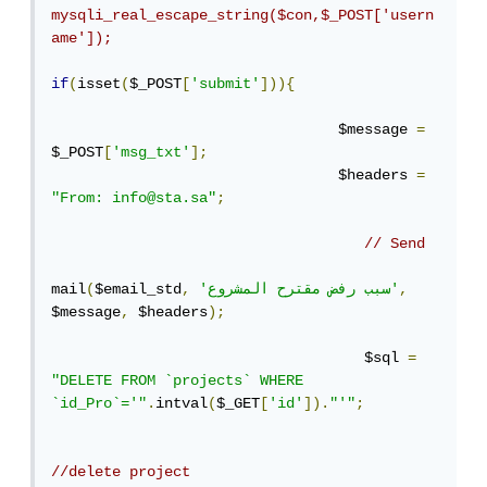
mysqli_real_escape_string($con,$_POST['usern
ame']);
if
(
isset
(
$_POST
[
'submit'
])){
                                 $message 
=
$_POST
[
'msg_txt'
];
                                 $headers 
=
"From: info@sta.sa"
;
// Send
,
'سبب رفض مقترح المشروع'
,
$email_std
(
mail
$message
,
 $headers
);
                                    $sql 
=
"DELETE FROM `projects` WHERE 
`id_Pro`='"
.
intval
(
$_GET
[
'id'
]).
"'"
;
//delete project