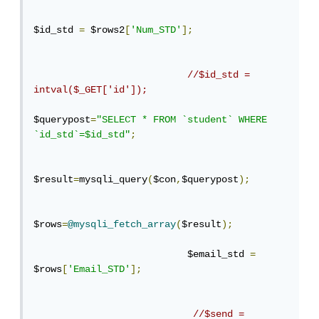
$id_std 
=
 $rows2
[
'Num_STD'
];
//$id_std = 
intval($_GET['id']);
$querypost
=
"SELECT * FROM `student` WHERE 
`id_std`=$id_std"
;
$result
=
mysqli_query
(
$con
,
$querypost
);
$rows
=
@mysqli_fetch_array
(
$result
);
                           $email_std 
=
$rows
[
'Email_STD'
];
//$send = 