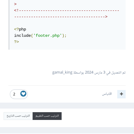
>
<!------------------------------------------
-------------------------------------->
<?
php

include
(
'footer.php'
);
?>
تم التعديل في
3 مارس 2024
بواسطة gamal_king
اقتباس
2
الترتيب حسب التقييم
الترتيب حسب التاريخ