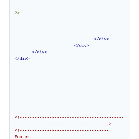
?>
</div>
</div>
</div>
</div>
<!------------------------------------------
-------------------------------------->
<!------------------------------------
Footer--------------------------------------