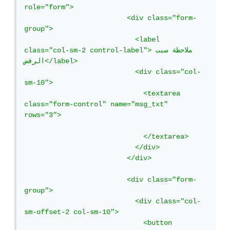
role="form">

                         <div class="form-
group">

                           <label 
class="col-sm-2 control-label">ملاحظة سبب 
الرفض</label>

                           <div class="col-
sm-10">

                             <textarea 
class="form-control" name="msg_txt" 
rows="3">

                             </textarea>

                           </div>

                         </div>

                         <div class="form-
group">

                           <div class="col-
sm-offset-2 col-sm-10">

                             <button 