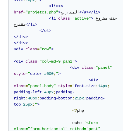
size
:
16px
;
"
>
<li><a
</a></li>
المشاريع
>
"projetcs.php"
=
href
حذف مشروع 
>
"active"
=
class
<li
</li>
مقترح
</ol>
</div>
</div>
<div
class
=
"row"
>
<div
class
=
"col-md-9 pan1"
>
<div
class
=
"panel"
style
=
"
color
:
#000
;
"
>
<div
class
=
"panel-body"
style
=
"
font-size
:
14px
;
padding-left
:
40px
;
padding-
right
:
40px
;
padding-bottom
:
25px
;
padding-
top
:
25px
;
"
>
<?
php 

                         echo 
'<form 
class="form-horizontal" method="post" 