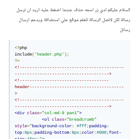
السلام عليكم لدي زر اسمه حذف عندما اضغط عليه اريد ان ترسل
رسالة لكن لاتصل الرسالة للعلم موقع علي استضافة ويدعم ارسال
رسائل
<?
php 

include
(
'header.php'
);
?>
<!------------------------------------------
-------------------------------------->
<!------------------------------------
header--------------------------------------
>
<!------------------------------------------
-------------------------------------->
<div
class
=
"col-md-9 pan1"
>
<ol
class
=
"breadcrumb"
style
=
"
background-color
:
#fff
;
padding-
top
:
8px
;
padding-bottom
:
8px
;
color
:
#000
;
font-