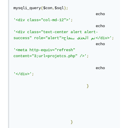
mysqli_query
(
$con
,
$sql
);
                                    echo 
'<div class="col-md-12">'
;
                                    echo 
'<div class="text-center alert alert-
;
success" role="alert">تم الحذف بنجاح</div>'
                                    echo 
'<meta http-equiv="refresh" 
content="3;url=projetcs.php" />'
;
                                    echo 
'</div>'
;
}
}