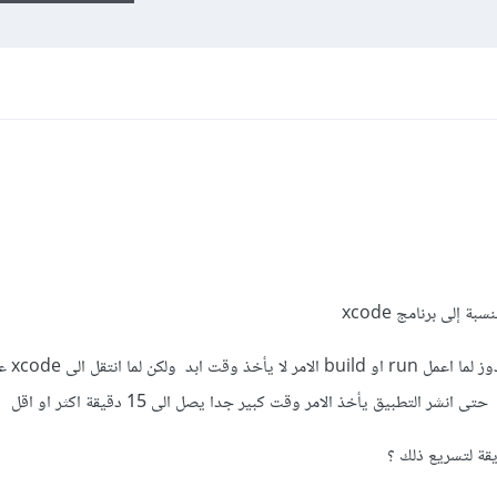
ة إلى برنامج xcode
انا شغال على برمجة er
قة لتسريع ذلك ؟