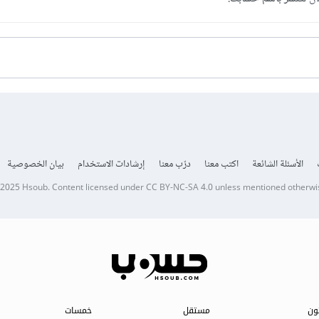
الأسئلة الشائعة
اكتب معنا
درّب معنا
إرشادات الاستخدام
بيان الخصوصية
 2025
Hsoub
.
Content licensed under
CC BY-NC-SA 4.0
unless mentioned otherwi