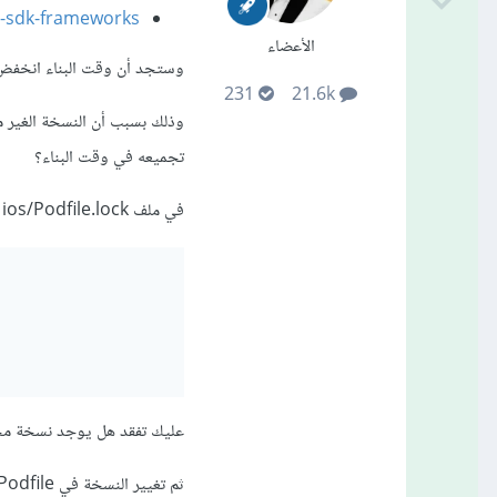
os-sdk-frameworks
الأعضاء
وستجد أن وقت البناء انخفض 
231
21.6k
تجميعه في وقت البناء؟
في ملف ios/Podfile.lock تفقد نسخة Firebase iOS SDK وكمثال هنا هي نسخة 9:
عليك تفقد هل يوجد نسخة مجمعة ل
ثم تغيير النسخة في ios/Podfile لتشير للنسخة المجمعة كالتالي: