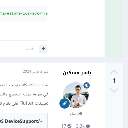
firestore-ios-sdk-frameworks.git'
,
:
tag 
=>
'10.19.0'
اقتباس
ياسر مسكين
نشر
2 مارس 2024
1
تطبيقات Flutter على نظام Windows. لحل هذه المشكلة، يمكن
الأعضاء
~/Library/Developer/Xcode/iOS DeviceSupport/
17
3.3k