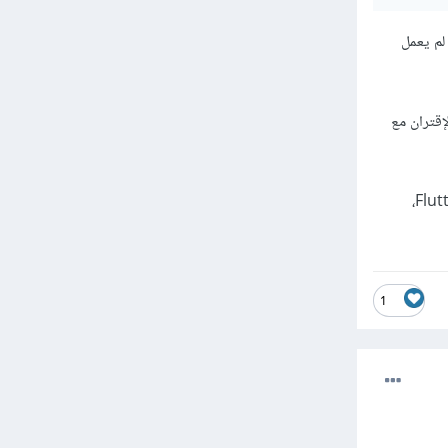
لم يعمل
يعمل بنظام iOS 14، ومن ثم إعادة الإقتران مع
يمكن أيضًا التحقق من إعدادات Xcode وتحسينها، والتأكد من توافق إصدار Xcode المستخدم مع إصدار Flutter،
1