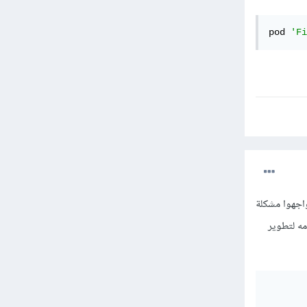
pod 
'Fi
اجه العديد من المستخدمين خاصة من كانوا يستخدمون محاكيات لتشغيل ال ios 14 فواجهوا مشكلة
عند استخدامه لتطوير