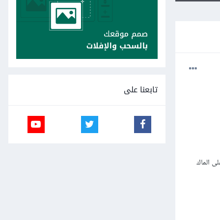
تابعنا على
flutt على الويندوز لما اعمل run او build الامر لا يأخذ وقت ابد ولكن لما انتقل الى xcode على الماك