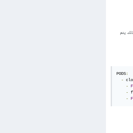
مجي تخيلي أن ذلك يتم
PODS
:
-
 clo
-
F
-
 f
-
F