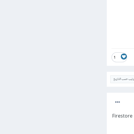
1
ترتيب حسب التاريخ
الأمر طبيعي بالفعل على Xcode، ولحل المشكلة عليك استخدام النسخة المجمعة مسبقًا pre-compiled من Firestore