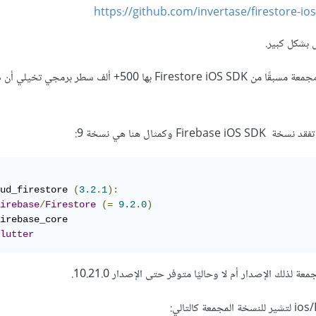
https://github.com/invertase/firestore-i
بشكل كبير.
وذلك بسبب أن النسخة الغير مجمعة مسبقًا من Firestore iOS SDK بها 500+ ألف سطر بر
ud_firestore 
(
3.2
.
1
):
irebase
/
Firestore
(=
9.2
.
0
)
irebase_core

lutter
ذلك الإصدار أم لا وحاليًا متوفر حتى الإصدار 10.21.0.