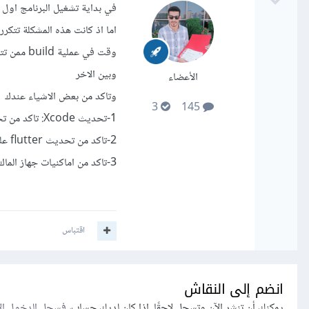
في بداية تشغيل البرنامج اول مره علي xcode من الطبيعي ياخد وقت لحين مين
وبين الاخر
الأعضاء
وتاكد من بعض الاشياء عندك
3
145
1-تحديث Xcode: تاكد من تحديث xcode علي اخر اصدار عندك
2-تاكد من تحديث flutter علي اخر اصدار
3-تاكد من اماكنيات جهاز الماك لديك
اقتباس
انضم إلى النقاش
يمكنك أن تنشر الآن وتسجل لاحقًا. إذا كان لديك حساب،
فسجل الدخول ال