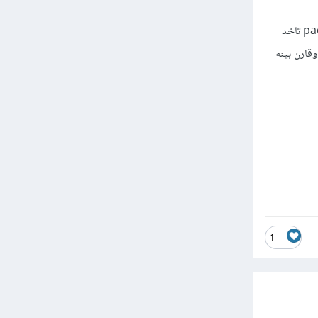
اما اذ كانت هذه المشكلة تتكرر في كل مره تعمل build من الممكن انك تستخدم packages هذه ال packages تاخد
عملية build ممن تتاكد من هذا عن طريق انشاء برتامج جديد علي xcode وحاول ان تعمل له run وقارن بينه
1