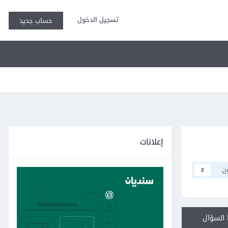
تسجيل الدخول
حساب جديد
إعلانات
ن
2
السؤال