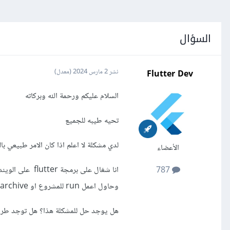
السؤال
Flutter Dev
نشر
2 مارس 2024
(معدل)
السلام عليكم ورحمة الله وبركاته
تحيه طيبه للجميع
لدي مشكلة لا اعلم اذا كان الامر طبيعي بالنسب
الأعضاء
787
وحاول اعمل run للمشروع او archive حتى انشر التطبيق يأخذ الامر وقت كبير جدا يصل الى 15 دقيقة اكثر او اقل
هل يوجد حل للمشكلة هذا؟ هل توجد طري