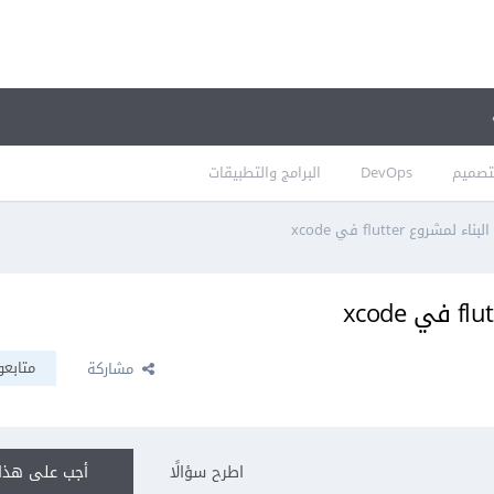
تصميم
DevOps
البرامج والتطبيقات
روع flutter في xcode
متابعو
مشاركة
اطرح سؤالًا
أجب على هذا 