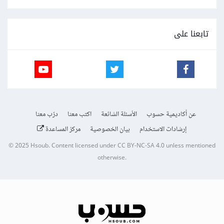
تابعنا على
عن أكاديمية حسوب
الأسئلة الشائعة
اكتب معنا
درّب معنا
إرشادات الاستخدام
بيان الخصوصية
مركز المساعدة
© 2025
Hsoub
.
Content licensed under
CC BY-NC-SA 4.0
unless mentioned
otherwise.