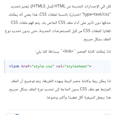
لكن في الإصدارات الحديثة من HTML (مثل HTML5)، يُعتبر تحديد
"type=text/css" اختياريًا بالنسبة لملفات CSS. هذا يعني أنه يمكنك
حذفها دون تأثير على أداء ملف CSS الخاص بك. يتم فهم ملفات CSS
تلقائيًا كملفات CSS من قِبل المستعرضات الحديثة، حتى بدون تحديد نوع
الملف بشكل صريح.
لذا، يُمكنك كتابة العنصر `<link>` ببساطة كما يلي:
<link
href
=
"style.css"
rel
=
"stylesheet"
>
لذا يمكن ربط وكتابة عنصر الربط وبهذه الطريقة، يتم توضيح أن الملف
المرتبط هو ملف CSS بدون الحاجة إلى تحديد نوع الملف بشكل صريح.
هذا يجعل الشيفرة أقل تعقيدًا وأكثر وضوحًا.