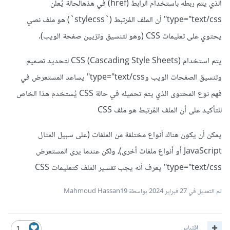
الذي يتم ربطه باستخدام الرابط (href) في هذهالحالة يُعلن
type="text/css" أن الملف المُرتبط (`stylecss`) هو ملف نصي
يحتوي على تعليمات CSS (وهو لتنسيق وتزيين صفحة الويب).
يتم استخدام CSS (Cascading Style Sheets) لتحديد تصميم
وتنسيق الصفحات الويب وtype="text/css" يساعد المستعرض في
فهم نوع المحتوى الذي يتم تحميله في حالة CSS يُستخدم هذا الخاص
للتأكيد على أن الملف المُرتبط هو ملف CSS
يمكن أن يكون هناك أنواع مختلفة من الملفات (على سبيل المثال
JavaScript أو أنواع ملفات أخرى)، ولكن عندما يرى المستعرض
type="text/css" يعرف أنه يجب تفسير الملف كتعليمات CSS
تم التعديل في
27 فبراير 2024
بواسطة Mahmoud Hassan19
اقتباس
1