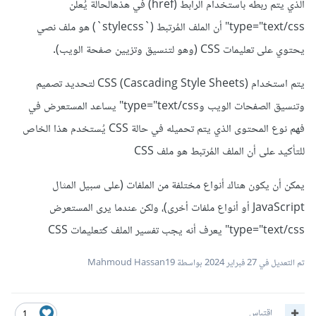
الذي يتم ربطه باستخدام الرابط (href) في هذهالحالة يُعلن
type="text/css" أن الملف المُرتبط (`stylecss`) هو ملف نصي
يحتوي على تعليمات CSS (وهو لتنسيق وتزيين صفحة الويب).
يتم استخدام CSS (Cascading Style Sheets) لتحديد تصميم
وتنسيق الصفحات الويب وtype="text/css" يساعد المستعرض في
فهم نوع المحتوى الذي يتم تحميله في حالة CSS يُستخدم هذا الخاص
للتأكيد على أن الملف المُرتبط هو ملف CSS
يمكن أن يكون هناك أنواع مختلفة من الملفات (على سبيل المثال
JavaScript أو أنواع ملفات أخرى)، ولكن عندما يرى المستعرض
type="text/css" يعرف أنه يجب تفسير الملف كتعليمات CSS
تم التعديل في
27 فبراير 2024
بواسطة Mahmoud Hassan19
اقتباس
1