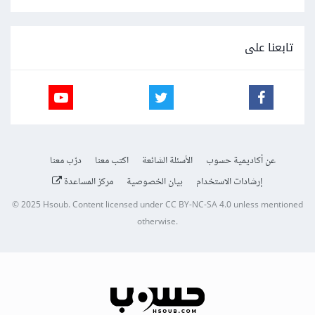
تابعنا على
عن أكاديمية حسوب
الأسئلة الشائعة
اكتب معنا
درّب معنا
إرشادات الاستخدام
بيان الخصوصية
مركز المساعدة
© 2025
Hsoub
.
Content licensed under
CC BY-NC-SA 4.0
unless mentioned
otherwise.