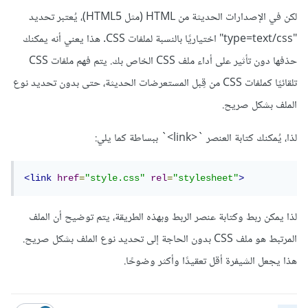
لكن في الإصدارات الحديثة من HTML (مثل HTML5)، يُعتبر تحديد
"type=text/css" اختياريًا بالنسبة لملفات CSS. هذا يعني أنه يمكنك
حذفها دون تأثير على أداء ملف CSS الخاص بك. يتم فهم ملفات CSS
تلقائيًا كملفات CSS من قِبل المستعرضات الحديثة، حتى بدون تحديد نوع
الملف بشكل صريح.
لذا، يُمكنك كتابة العنصر `<link>` ببساطة كما يلي:
<link
href
=
"style.css"
rel
=
"stylesheet"
>
لذا يمكن ربط وكتابة عنصر الربط وبهذه الطريقة، يتم توضيح أن الملف
المرتبط هو ملف CSS بدون الحاجة إلى تحديد نوع الملف بشكل صريح.
هذا يجعل الشيفرة أقل تعقيدًا وأكثر وضوحًا.