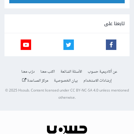
تابعنا على
عن أكاديمية حسوب
الأسئلة الشائعة
اكتب معنا
درّب معنا
إرشادات الاستخدام
بيان الخصوصية
مركز المساعدة
© 2025
Hsoub
.
Content licensed under
CC BY-NC-SA 4.0
unless mentioned
otherwise.