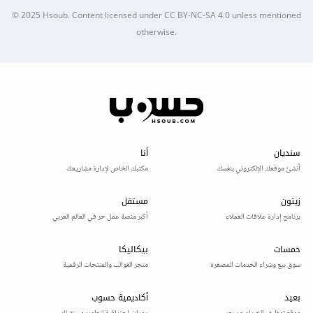
© 2025
Hsoub
.
Content licensed under
CC BY-NC-SA 4.0
unless mentioned
otherwise.