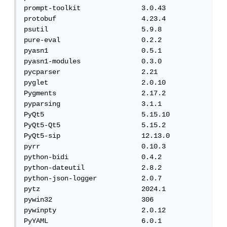
prompt-toolkit               3.0.43

protobuf                     4.23.4

psutil                       5.9.8

pure-eval                    0.2.2

pyasn1                       0.5.1

pyasn1-modules               0.3.0

pycparser                    2.21

pyglet                       2.0.10

Pygments                     2.17.2

pyparsing                    3.1.1

PyQt5                        5.15.10

PyQt5-Qt5                    5.15.2

PyQt5-sip                    12.13.0

pyrr                         0.10.3

python-bidi                  0.4.2

python-dateutil              2.8.2

python-json-logger           2.0.7

pytz                         2024.1

pywin32                      306

pywinpty                     2.0.12

PyYAML                       6.0.1
