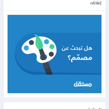
إعلانات
python-bidi                  0.4.2

python-dateutil              2.8.2

python-json-logger           2.0.7

pytz                         2024.1

pywin32                      306

pywinpty                     2.0.12

PyYAML                       6.0.1

pyzmq                        25.1.2

qtconsole                    5.5.1

QtPy                         2.4.1

referencing                  0.33.0

regex                        2023.12.25

requests                     2.31.0

requests-oauthlib            1.3.1

rfc3339-validator            0.1.4

rfc3986-validator            0.1.1

rich                         13.7.0

rpds-py                      0.17.1

rsa                          4.9

scikit-learn                 1.4.0

scipy                        1.12.0
