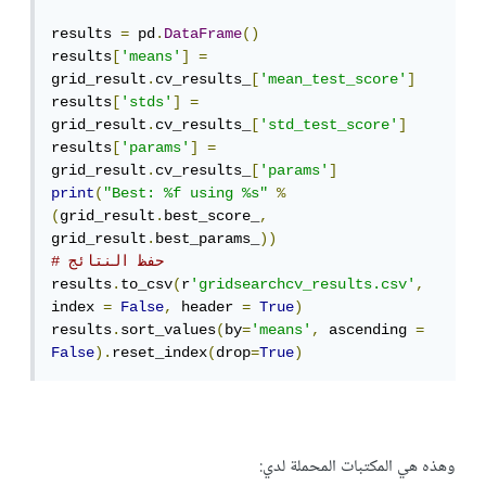
results 
=
 pd
.
DataFrame
()
results
[
'means'
]
=
grid_result
.
cv_results_
[
'mean_test_score'
]
results
[
'stds'
]
=
grid_result
.
cv_results_
[
'std_test_score'
]
results
[
'params'
]
=
grid_result
.
cv_results_
[
'params'
]
print
(
"Best: %f using %s"
%
(
grid_result
.
best_score_
,
grid_result
.
best_params_
))
# حفظ النتائج
results
.
to_csv
(
r
'gridsearchcv_results.csv'
,
index 
=
False
,
 header 
=
True
)
results
.
sort_values
(
by
=
'means'
,
 ascending 
=
False
).
reset_index
(
drop
=
True
)
وهذه هي المكتبات المحملة لدي: