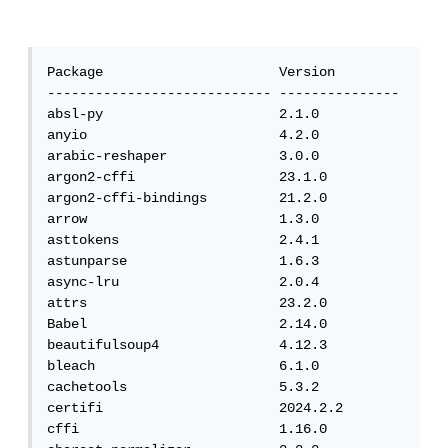
Package                      Version

---------------------------- ---------------

absl-py                      2.1.0

anyio                        4.2.0

arabic-reshaper              3.0.0

argon2-cffi                  23.1.0

argon2-cffi-bindings         21.2.0

arrow                        1.3.0

asttokens                    2.4.1

astunparse                   1.6.3

async-lru                    2.0.4

attrs                        23.2.0

Babel                        2.14.0

beautifulsoup4               4.12.3

bleach                       6.1.0

cachetools                   5.3.2

certifi                      2024.2.2

cffi                         1.16.0
