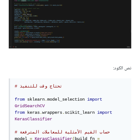
نص الكود:
# تحتاج وقت للتنفيذ
from
 sklearn
.
model_selection 
import
GridSearchCV
from
 keras
.
wrappers
.
scikit_learn 
import
KerasClassifier
# حساب القيم الأمثلية للمعاملات المترفعة
model 
=
KerasClassifier
(
build_fn 
=