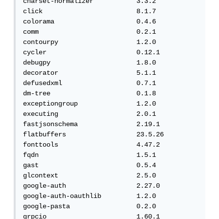
charset-normalizer           3.3.2

click                        8.1.7

colorama                     0.4.6

comm                         0.2.1

contourpy                    1.2.0

cycler                       0.12.1

debugpy                      1.8.0

decorator                    5.1.1

defusedxml                   0.7.1

dm-tree                      0.1.8

exceptiongroup               1.2.0

executing                    2.0.1

fastjsonschema               2.19.1

flatbuffers                  23.5.26

fonttools                    4.47.2

fqdn                         1.5.1

gast                         0.5.4

glcontext                    2.5.0

google-auth                  2.27.0

google-auth-oauthlib         1.2.0

google-pasta                 0.2.0

grpcio                       1.60.1
