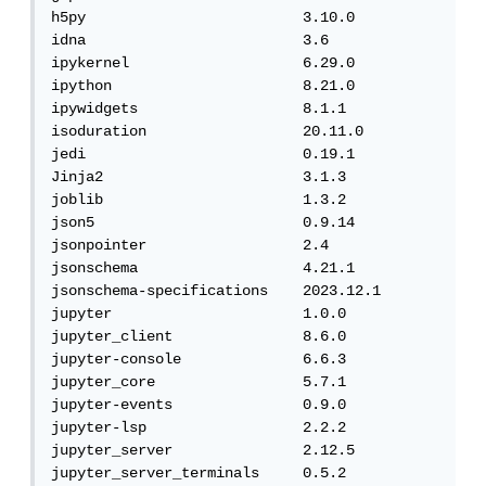
h5py                         3.10.0

idna                         3.6

ipykernel                    6.29.0

ipython                      8.21.0

ipywidgets                   8.1.1

isoduration                  20.11.0

jedi                         0.19.1

Jinja2                       3.1.3

joblib                       1.3.2

json5                        0.9.14

jsonpointer                  2.4

jsonschema                   4.21.1

jsonschema-specifications    2023.12.1

jupyter                      1.0.0

jupyter_client               8.6.0

jupyter-console              6.6.3

jupyter_core                 5.7.1

jupyter-events               0.9.0

jupyter-lsp                  2.2.2

jupyter_server               2.12.5

jupyter_server_terminals     0.5.2
