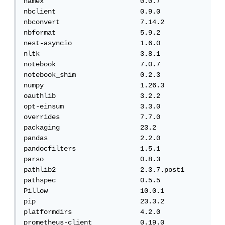
namex                        0.0.7

nbclient                     0.9.0

nbconvert                    7.14.2

nbformat                     5.9.2

nest-asyncio                 1.6.0

nltk                         3.8.1

notebook                     7.0.7

notebook_shim                0.2.3

numpy                        1.26.3

oauthlib                     3.2.2

opt-einsum                   3.3.0

overrides                    7.7.0

packaging                    23.2

pandas                       2.2.0

pandocfilters                1.5.1

parso                        0.8.3

pathlib2                     2.3.7.post1

pathspec                     0.5.5

Pillow                       10.0.1

pip                          23.3.2

platformdirs                 4.2.0

prometheus-client            0.19.0
