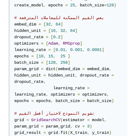
create_model
,
 epochs 
=
25
,
 batch_size
=
128
)
# بعص القيم الممكنة للمعاملات المترفعة   
embed_dim 
=
[
32
,
64
]
hidden_unit 
=
[
16
,
32
,
64
]
dropout_rate 
=
[
0.2
]
optimizers 
=
[
Adam
,
RMSprop
]
learning_rate 
=
[
0.01
,
0.001
,
0.0001
]
epochs 
=
[
10
,
15
,
25
]
batch_size 
=
[
128
,
256
]
param_grid 
=
 dict
(
embed_dim 
=
 embed_dim
,
hidden_unit 
=
 hidden_unit
,
 dropout_rate 
=
dropout_rate
,
                learning_rate 
=
learning_rate
,
 optimizers 
=
 optimizers
,
epochs 
=
 epochs
,
 batch_size 
=
 batch_size
)
# تقويم النموذج لاختيار أفضل القيم
grid 
=
GridSearchCV
(
estimator 
=
 model
,
param_grid 
=
 param_grid
,
 cv 
=
3
)
grid_result 
=
 grid
.
fit
(
X_train
,
 y_train
)