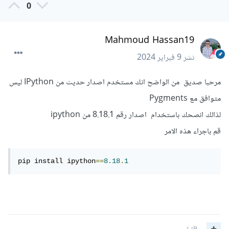
0
results
.
sort_values
(
by
=
'means'
,
 ascending 
=
False
).
reset_index
(
drop
=
True
)
Mahmoud Hassan19
نشر
9 فبراير 2024
وهذه هي المكتبات المحملة لدي:
مرحبا صديق من الواضح انك مستخدم اصدار حديث من IPython ليس
متوافق مع Pygments
Package                      Version

لذالك انصحك باستخدام اصدار رقم 8.18.1 من ipython
---------------------------- --------------
-

قم باجراء هذه الامر
absl-py                      2.1.0

anyio                        4.2.0

arabic-reshaper              3.0.0

pip install ipython
==
8.18
.
1
argon2-cffi                  23.1.0

argon2-cffi-bindings         21.2.0

arrow                        1.3.0

asttokens                    2.4.1

astunparse                   1.6.3

async-lru                    2.0.4
