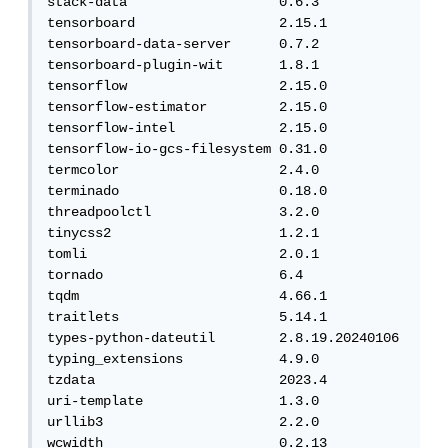
stack-data                   0.6.3

tensorboard                  2.15.1

tensorboard-data-server      0.7.2

tensorboard-plugin-wit       1.8.1

tensorflow                   2.15.0

tensorflow-estimator         2.15.0

tensorflow-intel             2.15.0

tensorflow-io-gcs-filesystem 0.31.0

termcolor                    2.4.0

terminado                    0.18.0

threadpoolctl                3.2.0

tinycss2                     1.2.1

tomli                        2.0.1

tornado                      6.4

tqdm                         4.66.1

traitlets                    5.14.1

types-python-dateutil        2.8.19.20240106

typing_extensions            4.9.0

tzdata                       2023.4

uri-template                 1.3.0

urllib3                      2.2.0

wcwidth                      0.2.13
