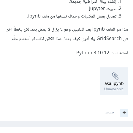
إنشاء بيئة افتراضية جديدة.
metrics                      0.3.3

تثبيت Jupyter
mistune                      3.0.2

تعديل بعض المكتبات وحذف نسخها من ملف ipynb.
ml-dtypes                    0.2.0

mlxtend                      0.23.1

هذا هو الملف ipynb بعد التغيير، وهو لا يزال لا يعمل بعد، لكن بخطأ آخر
moderngl                     5.10.0

moderngl-window              2.4.5

في GridSearch ولا أدري كيف يعمل هذا الكائن لذلك لم أستطع حلّه.
multipledispatch             1.0.0

namex                        0.0.7

استخدمت Python 3.10.12
nbclient                     0.9.0

nbconvert                    7.14.2

nbformat                     5.9.2

nest-asyncio                 1.6.0

nltk                         3.8.1

asa.ipynb
notebook                     7.0.7

Unavailable
notebook_shim                0.2.3

numpy                        1.26.3

oauthlib                     3.2.2

opt-einsum                   3.3.0

اقتباس
overrides                    7.7.0

packaging                    23.2

pandas                       2.2.0
