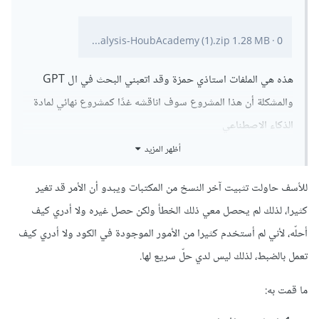
jupyter_client               8.6.0

jupyter-console              6.6.3

0 تنزيلات
·
1.28 MB
ArabicSentimentsAnalysis-HoubAcademy (1).zip
jupyter_core                 5.7.1

jupyter-events               0.9.0

jupyter-lsp                  2.2.2

هذه هي الملفات استاذي حمزة وقد اتعبني البحث في ال GPT
jupyter_server               2.12.5

والمشكلة أن هذا المشروع سوف اناقشه غدًا كمشروع نهائي لمادة
jupyter_server_terminals     0.5.2

jupyterlab                   4.0.12

الذكاء الاصطناعي
jupyterlab_pygments          0.3.0

وأعذرني على ازعاجكم ولكن ومثلما يقال " أبواب الكرام دائما تُطرق
أظهر المزيد
jupyterlab_server            2.25.2

jupyterlab-widgets           3.0.9

"
keras                        2.15.0

للأسف حاولت تثبيت آخر النسخ من المكتبات ويبدو أن الأمر قد تغير
Keras-Preprocessing          1.1.2

كثيرا، لذلك لم يحصل معي ذلك الخطأ ولكن حصل غيره ولا أدري كيف
kiwisolver                   1.4.5

libclang                     16.0.6

أحلّه، لأني لم أستخدم كثيرا من الأمور الموجودة في الكود ولا أدري كيف
Markdown                     3.5.2

تعمل بالضبط، لذلك ليس لدي حلّ سريع لها.
markdown-it-py               3.0.0

MarkupSafe                   2.1.5

matplotlib                   3.8.2

ما قمت به:
matplotlib-inline            0.1.6

mdurl                        0.1.2
