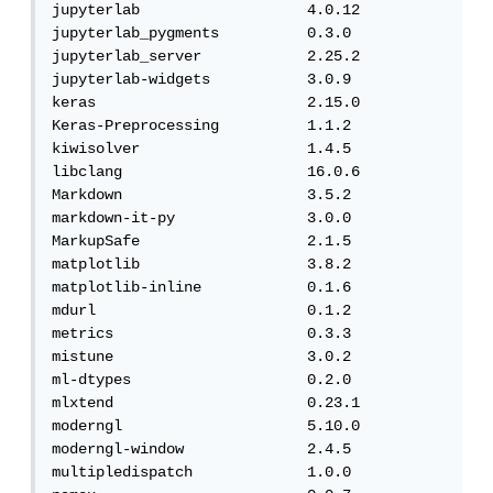
jupyterlab                   4.0.12

jupyterlab_pygments          0.3.0

jupyterlab_server            2.25.2

jupyterlab-widgets           3.0.9

keras                        2.15.0

Keras-Preprocessing          1.1.2

kiwisolver                   1.4.5

libclang                     16.0.6

Markdown                     3.5.2

markdown-it-py               3.0.0

MarkupSafe                   2.1.5

matplotlib                   3.8.2

matplotlib-inline            0.1.6

mdurl                        0.1.2

metrics                      0.3.3

mistune                      3.0.2

ml-dtypes                    0.2.0

mlxtend                      0.23.1

moderngl                     5.10.0

moderngl-window              2.4.5

multipledispatch             1.0.0
