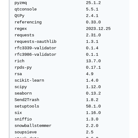
pyzmq                        25.1.2

qtconsole                    5.5.1

QtPy                         2.4.1

referencing                  0.33.0

regex                        2023.12.25

requests                     2.31.0

requests-oauthlib            1.3.1

rfc3339-validator            0.1.4

rfc3986-validator            0.1.1

rich                         13.7.0

rpds-py                      0.17.1

rsa                          4.9

scikit-learn                 1.4.0

scipy                        1.12.0

seaborn                      0.13.2

Send2Trash                   1.8.2

setuptools                   58.1.0

six                          1.16.0

sniffio                      1.3.0

snowballstemmer              2.2.0

soupsieve                    2.5
