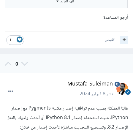
أظهر المزيد
أرجو المساعدة
وهذا هو الكود الخاص بها:
اقتباس
1
0
Mustafa Suleiman
نشر
8 فبراير 2024
غالبًا المشكلة بسبب عدم توافقية إصدار مكتبة Pygments مع إصدار
نص الكود:
IPython، عليك استخدام إصدار IPython 8.1 أو أحدث ولديك بالفعل
الإصدار 8.2، وتستطيع التحديث مباشرًة لأحدث إصدار من خلال:
# تحتاج وقت للتنفيذ