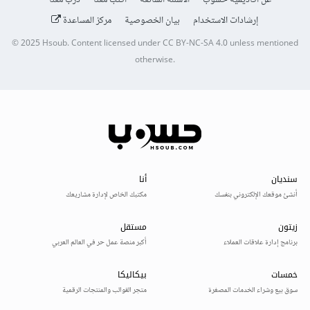
عن أكاديمية حسوب
الأسئلة الشائعة
اكتب معنا
درّب معنا
إرشادات الاستخدام
بيان الخصوصية
مركز المساعدة
© 2025
Hsoub
.
Content licensed under
CC BY-NC-SA 4.0
unless mentioned
otherwise.