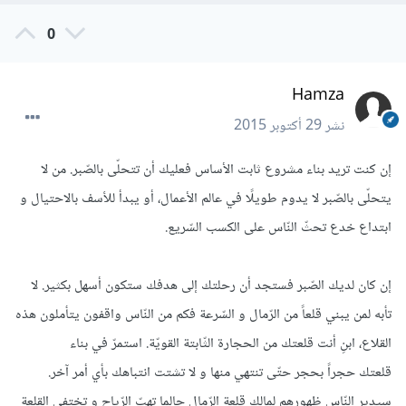
0
Hamza
نشر
29 أكتوبر 2015
إن كنت تريد بناء مشروع ثابت الأساس فعليك أن تتحلّى بالصّبر. من لا
يتحلّى بالصّبر لا يدوم طويلًا في عالم الأعمال، أو يبدأ للأسف بالاحتيال و
ابتداع خدع تحثّ النّاس على الكسب السّريع.
إن كان لديك الصّبر فستجد أن رحلتك إلى هدفك ستكون أسهل بكثير. لا
تأبه لمن يبني قلعاً من الرّمال و السّرعة فكم من النّاس واقفون يتأملون هذه
القلاع، ابنِ أنت قلعتك من الحجارة الثّابتة القويّة. استمرّ في بناء
قلعتك حجراً بحجر حتّى تنتهي منها و لا تشتت انتباهك بأي أمر آخر.
سيدير النّاس ظهورهم لمالك قلعة الرّمال حالما تهبّ الرّياح و تختفي القلعة