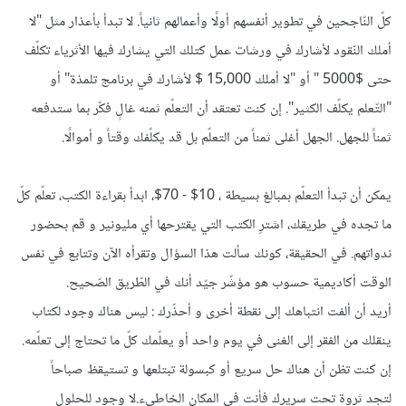
كلّ النّاجحين في تطوير أنفسهم أولًا وأعمالهم ثانياً. لا تبدأ بأعذار مثل "لا
أملك النّقود لأشارك في ورشات عمل كتلك التي يشارك فيها الأثرياء تكلّف
حتى $5000 " أو "لا أملك 15,000 $ لأشارك في برنامج تلمذة" أو
"التّعلم يكلّف الكثير". إن كنت تعتقد أن التعلّم ثمنه غالٍ فكّر بما ستدفعه
ثمناً للجهل. الجهل أغلى ثمناً من التعلّم بل قد يكلّفك وقتاً و أموالًا.
يمكن أن تبدأ التعلّم بمبالغ بسيطة ، 10$ - 70$،
ابدأ بقراءة الكتب، تعلّم كلّ
ما تجده في طريقك، اشترِ الكتب
التي يقترحها أي مليونير و قم بحضور
ندواتهم. في الحقيقة، كونك سألت هذا السؤال وتقرأه الآن وتتابع في نفس
الوقت أكاديمية حسوب هو مؤشّر جيّد أنك في الطّريق الصّحيح.
أريد أن ألفت انتباهك إلى نقطة أخرى و أحذّرك : ليس هناك وجود لكتاب
ينقلك من الفقر إلى الغنى في يوم واحد أو يعلّمك كلّ ما تحتاج إلى تعلّمه.
إن كنت تظن أن هناك حل سريع أو كبسولة تبتلعها و تستيقظ صباحاً
لتجد ثروة تحت سريرك فأنت في المكان الخاطىء.لا وجود للحلول