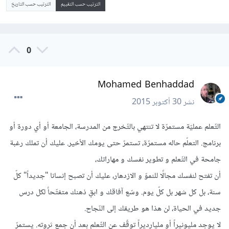
الترتيب حسب التقييم
الترتيب حسب التاريخ
0
Mohamed Benhaddad
نشر
30 أكتوبر 2015
التّعلم عمليّة مستمرّة لا تنتهي بالتّخرج من المدرسة، الجامعة أو أي دورة أو
برنامج. التعلّم حاله مستمرّة، تستمرّ حتى يومك الأخير. عليك أن تملك رغبة
جامحة في التّعلم و تطوير نفسك و مهاراتك،
أن تفتح لنفسك مجالًا للنموّ و الازدهار، عليك أن تصبح إنسانا "جديداً" كلّ
سنة، بل كل شهر بل كلّ يوم. وسّع آفاقك و ابقِ ذهنك متفتّحاً لكل درس
جديد في الحياة، لن هذا هو طريقك إلى النّجاح.
لا يوجد مليونيراً أو مليارديراً توقّف عن التّعلم بعد أن جمع ثروته. يستمرّ