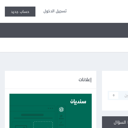
تسجيل الدخول
حساب جديد
إعلانات
ن
0
السؤال