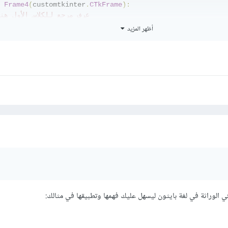
Frame4
(
customtkinter
.
CTkFrame
):
# عرف مرجع للكلاس الأول هن
ef
 __init__
(
self
,
 master
,
 border_color
,
 border_width
,
 fr
أظهر المزيد
   super
().
__init__
(
master
)
   self
.
configure
(
border_width
=
border_width
,
 border_colo
# قم بتخزين قيمة هذا المرجع
   self
.
frame2_instance 
=
 frame2_instance

# باقي الكود الخاص بك
بع
2_instance 
=
Frame2
(
master
,
 border_color
,
 border_width
)
4_instance 
=
Frame4
(
master
,
 border_color
,
 border_width
,
 
ي الوراثة في لغة بايثون ليسهل عليك فهمها وتطبيقها في مثالك: