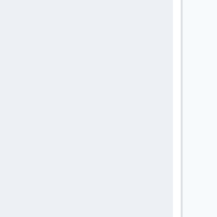
       
       
       
       
       
       
       
       
       
       
       
       