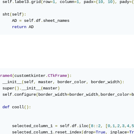
 self
.
label3
.
grid
(
row
=
1
,
 column
=
1
,
 padx
=(
10
,
10
),
 pady
=(
 sht
(
self
):
     AD 
=
 self
.
df
.
sheet_names

return
 AD
rame4
(
customtkinter
.
CTkFrame
):
 __init__
(
self
,
 master
,
 border_color
,
 border_width
):
 super
().
__init__
(
master
)
 self
.
configure
(
border_width
=
border_width
,
border_color
=
b
def
 cooll
():
     selected_column_1 
=
 self
.
df
.
iloc
[
8
::
2
,
[
0
,
1
,
2
,
3
,
4
,
5
     selected_column_1
.
reset_index
(
drop
=
True
,
 inplace
=
Tr