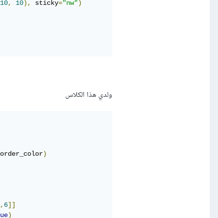
10
,
10
),
 sticky
=
"nw"
)
ولدي هذا الكلاس
order_color
)
,
6
]]
ue
)