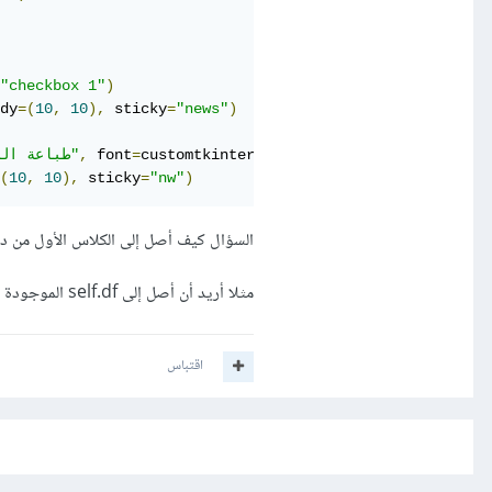
"checkbox 1"
)
dy
=(
10
,
10
),
 sticky
=
"news"
)
 
,
"Calibri"
=
family
(
CTkFont
.
customtkinter
=
 font
,
"طباعة العمود"
(
10
,
10
),
 sticky
=
"nw"
)
السؤال كيف أصل إلى الكلاس الأول من دا
مثلا أريد أن أصل إلى self.df الموجودة في الكلاس الأول داخل الكلاس الثاني
اقتباس