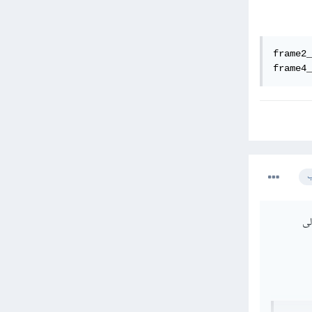
frame2_
frame4_
ب
اء مرجع في class2 تدل الى