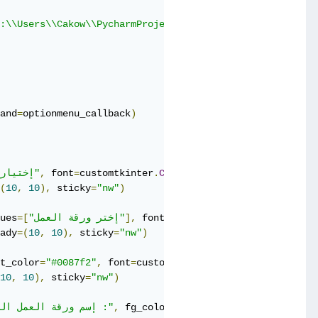
:\\Users\\Cakow\\PycharmProjects\\Main"
,
 title
=
"Open fil
and
=
optionmenu_callback
)
 si
,
"Calibri"
=
family
(
CTkFont
.
customtkinter
=
 font
,
"إختيار ملف"
(
10
,
10
),
 sticky
=
"nw"
)
fami
(
CTkFont
.
customtkinter
=
 font
],
"إختر ورقة العمل"
=[
ues
ady
=(
10
,
10
),
 sticky
=
"nw"
)
t_color
=
"#0087f2"
,
 font
=
customtkinter
.
CTkFont
(
family
=
"Ca
10
,
10
),
 sticky
=
"nw"
)
custo
=
 font
,
"transparent"
=
 fg_color
,
"إسم ورقة العمل المختارة :"