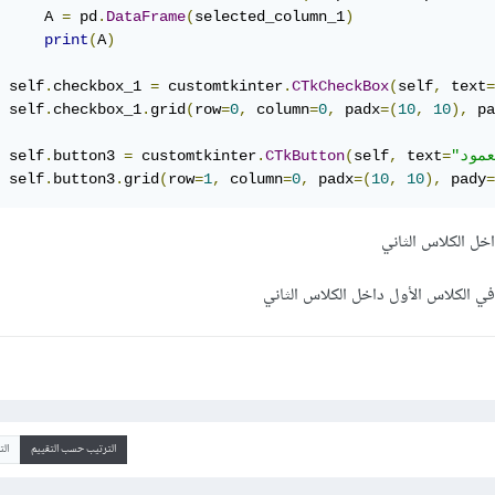
     A 
=
 pd
.
DataFrame
(
selected_column_1
)
print
(
A
)
 self
.
checkbox_1 
=
 customtkinter
.
CTkCheckBox
(
self
,
 text
=
 self
.
checkbox_1
.
grid
(
row
=
0
,
 column
=
0
,
 padx
=(
10
,
10
),
 pa
 self
.
button3 
=
 customtkinter
.
CTkButton
(
self
,
 text
=
 self
.
button3
.
grid
(
row
=
1
,
 column
=
0
,
 padx
=(
10
,
10
),
 pady
=
خل الكلاس الثاني
الترتيب حسب التقييم
ال