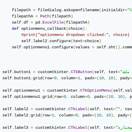
     filepath 
=
 filedialog
.
askopenfilename
(
initialdir
=
"C
     filepathA 
=
Path
(
filepath
)
     self
.
df 
=
 pd
.
ExcelFile
(
filepathA
)
def
 optionmenu_callback
(
choice
):
#print("optionmenu dropdown clicked:", choice)
         self
.
label2
.
configure
(
text
=
choice
)
     self
.
optionmenu1
.
configure
(
values 
=
 self
.
sht
(),
comm
 self
.
button1 
=
 customtkinter
.
CTkButton
(
self
,
 text
=
 self
.
button1
.
grid
(
row
=
0
,
 column
=
1
,
 padx
=(
10
,
10
),
 pady
=
 self
.
optionmenu1 
=
 customtkinter
.
CTkOptionMenu
(
self
,
val
 self
.
optionmenu1
.
grid
(
row
=
0
,
 column
=
0
,
 padx
=(
10
,
10
),
 p
 self
.
label2 
=
 customtkinter
.
CTkLabel
(
self
,
 text
=
""
,
 tex
 self
.
label2
.
grid
(
row
=
1
,
 column
=
0
,
 padx
=(
10
,
10
),
 pady
=(
 self
.
label3 
=
 customtkinter
.
CTkLabel
(
self
,
 text
=