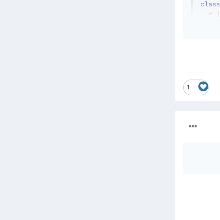
class
ا
d
     
     
     
1
د ذلك تعطي المرجع قيمة، وهي نسخة من ال frame2 لتستطيع الوصول الى كافة خواص ال frame2 ضمن ال
frame
frame