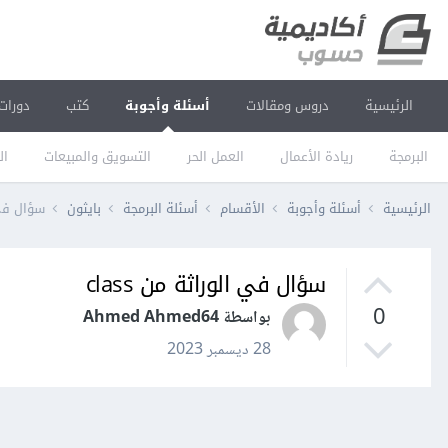
الرئيسية
دروس ومقالات
أسئلة وأجوبة
كتب
دورات
البرمجة
ريادة الأعمال
العمل الحر
التسويق والمبيعات
ال
الرئيسية
أسئلة وأجوبة
الأقسام
أسئلة البرمجة
بايثون
سؤال في ا
سؤال في الوراثة من class
0
بواسطة Ahmed Ahmed64
28 ديسمبر 2023