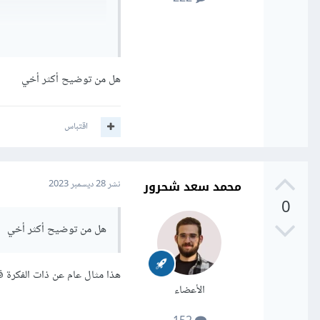
ame2_instance
):
r
=
border_color
)
هل من توضيح أكثر أخي
اقتباس
محمد سعد شحرور
نشر
28 ديسمبر 2023
frame4:
0
هل من توضيح أكثر أخي
frame2_instance
)
هذا مثال عام عن ذات الفكرة ف
الأعضاء