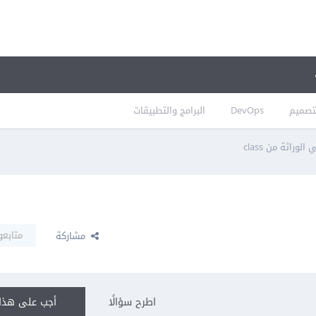
تصميم
DevOps
البرامج والتطبيقات
لوراثة من class
متابعو
مشاركة
اطرح سؤالًا
أجب على هذا 