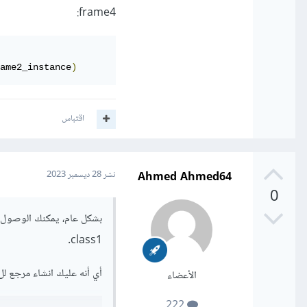
frame4:
ame2_instance
)
اقتباس
Ahmed Ahmed64
نشر
28 ديسمبر 2023
0
class1.
أي أنه عليك انشاء مرجع لل frame2 لل frame4 للوصول الى خاصة ال f
الأعضاء
222