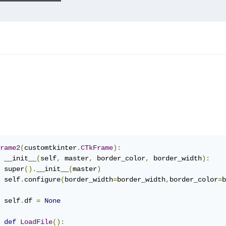
rame2
(
customtkinter
.
CTkFrame
):
 __init__
(
self
,
 master
,
 border_color
,
 border_width
):
 super
().
__init__
(
master
)
 self
.
configure
(
border_width
=
border_width
,
border_color
=
b
 self
.
df 
=
None
def
LoadFile
():