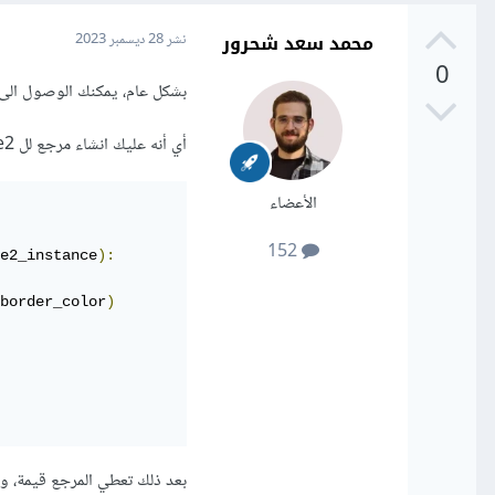
محمد سعد شحرور
نشر
28 ديسمبر 2023
0
بشكل عام، يمكنك الوصول الى خاصة ضمن class1 في class2 عن طريق انشاء 
أي أنه عليك انشاء مرجع لل frame2 لل frame4 للوصول الى خاصة ال df:
الأعضاء
152
e2_instance
):
border_color
)