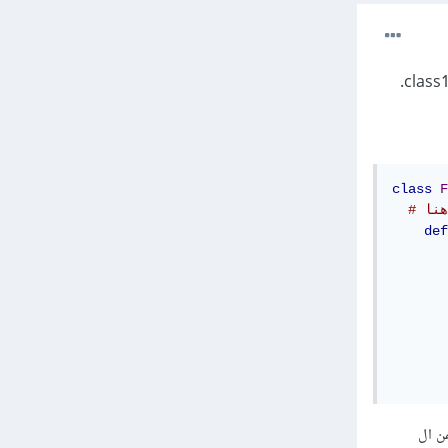
class
F
هنا
def
       
       
       
ل frame2 لتستطيع الوصول الى كافة خواص ال frame2 ضمن ال