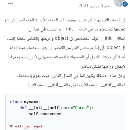
نشر
4 يونيو 2021
إن الـصف الابن يرث كل شيء موجود في الـصف الأب إلا الخصائص التي تم
تعريفها كوسطاء بداخل الدالة __init__ و السبب في هذا أن
الدالة __init__ تولد الخصائص لل object و تربطها بالكلاس لحظة إنشاء
ال object. أي إذا لم تنشئ كائن من الكلاس لن يتم إستدعاء هذه الدالة
أصلاً أي يمكنك القول أن المتحولات المعرفة ضمنها لن تكون موجودة، لذا
لايمكن وراثتها بشكل مباشر.
وحل هذه المشكلة يكون كما في المثال التالي، حيث نقوم باستدعاء
الدالة __init__ للصف الأب داخل دالة __init__ للصف الابن:
class
 myname
:
def
 __init__
(
self
,
name
=
"Esraa"
):
        self
.
name
=
name

# نقوم بوراثته