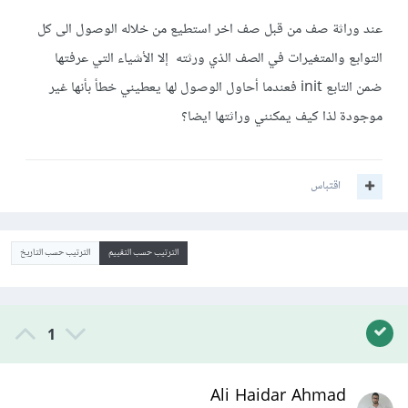
عند وراثة صف من قبل صف اخر استطيع من خلاله الوصول الى كل
التوابع والمتغيرات في الصف الذي ورثته إلا الأشياء التي عرفتها
ضمن التابع init فعندما أحاول الوصول لها يعطيني خطأ بأنها غير
موجودة لذا كيف يمكنني وراثتها ايضا؟
اقتباس
الترتيب حسب التقييم
الترتيب حسب التاريخ
1
Ali Haidar Ahmad