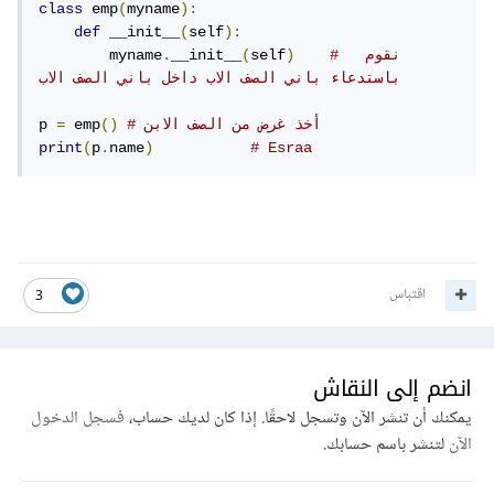
class
 emp
(
myname
):
def
 __init__
(
self
):
#  نقوم 
)
self
(
__init__
.
        myname
باستدعاء باني الصف الاب داخل باني الصف الاب 
# أخذ غرض من الصف الابن
()
 emp
=
p 
print
(
p
.
name
)
# Esraa
اقتباس
3
انضم إلى النقاش
يمكنك أن تنشر الآن وتسجل لاحقًا. إذا كان لديك حساب،
فسجل الدخول
الآن
لتنشر باسم حسابك.