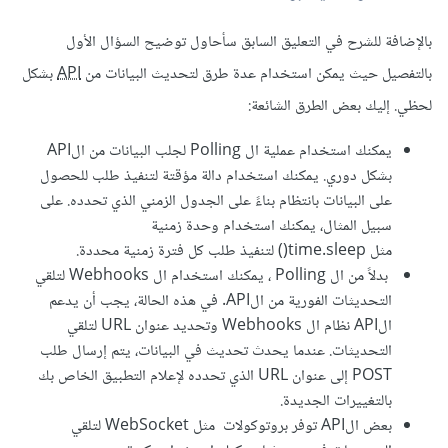
بالإضافة للشرح في التعليق السابق سأحاول توضيح السؤال الأول
بالتفصيل حيث يمكن استخدام عدة طرق لتحديث البيانات من
API
بشكل
لحظي. إليك بعض الطرق الشائعة:
يمكنك استخدام عملية ال Polling لجلب البيانات من الAPI
بشكل دوري. يمكنك استخدام دالة مؤقتة لتنفيذ طلب للحصول
على البيانات بانتظام بناءً على الجدول الزمني الذي تحدده. على
سبيل المثال، يمكنك استخدام وحدة زمنية
مثل time.sleep() لتنفيذ طلب كل فترة زمنية محددة.
بدلاً من ال Polling ، يمكنك استخدام ال Webhooks لتلقي
التحديثات الفورية من الAPI. في هذه الحالة، يجب أن يدعم
الAPI نظام ال Webhooks وتحديد عنوان URL لتلقي
التحديثات. عندما يحدث تحديث في البيانات، يتم إرسال طلب
POST إلى عنوان URL الذي تحدده لإعلام التطبيق الخاص بك
بالتغييرات الجديدة.
بعض الAPI توفر بروتوكولات مثل WebSocket لتلقي