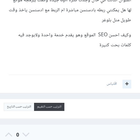
السؤال الثالث في حال وجدت فكرة api جيدة وقمت ببرمجة موقع
لها هل يمكنني ربطه بادسنسن مباشرة ام الربط مع ادسنسن ياخذ وقت
طويل مثل بلوغر
وكيف احسن SEO الموقع وهو يقدم خدمة واحدة ولابوجد فيه
كلمات بحث كثيرة
اقتباس
الترتيب حسب التقييم
الترتيب حسب التاريخ
0