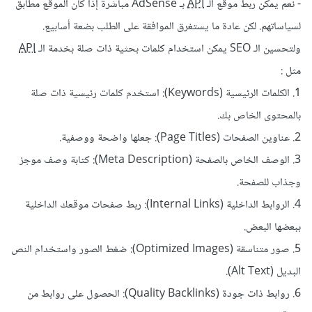
- نعم يمكن ربط موقع الـ
API
بـ AdSense مباشرة إذا كان الموقع مطابق
لسياساتهم. لكن عادة ما يستغرق الموافقة على الطلب بضعة أسابيع.
ولتحسين الـ SEO يمكن استخدام كلمات بحثية ذات صلة بخدمة الـ
API
مثل
:
1. الكلمات الرئيسية (Keywords): استخدم كلمات رئيسية ذات صلة
بالمحتوى الخاص بك.
2. عناوين الصفحات (Page Titles): جعلها واضحة ووصفية.
3. الوصف الخاص بالصفحة (Meta Description): كتابة وصف موجز
وجذاب للصفحة.
4. الروابط الداخلية (Internal Links): ربط صفحات موقعك الداخلية
ببعضها البعض.
5. صور متناسقة (Optimized Images): ضغط الصور واستخدام النص
البديل (Alt Text).
6. روابط ذات جودة (Quality Backlinks): الحصول على روابط من