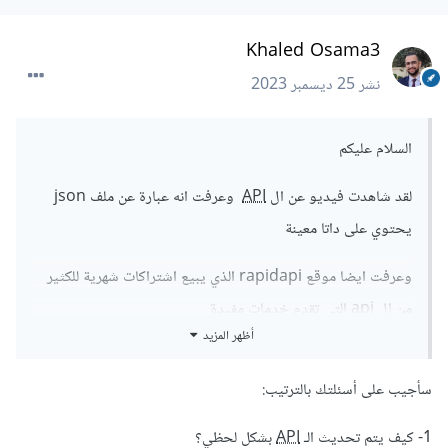
Khaled Osama3
نشر
25 ديسمبر 2023
السلام عليكم
لقد شاهدت فيديو عن ال
API
وعرفت انه عبارة عن ملف json
يحتوي على داتا معينة
وعرفت ايضا موقع rapidapi الذي يبيع اشتراكات شهرية للكثير
من ال api التي تقدم خدمات مفيدة
أظهر المزيد
ولكن السؤال هناك بعض ال api التي تقدم معلومات لخظية
ومحدثة دائما مثل معرفة الطقس او اسعار تلعملات الان
سأجيب على أسئلتك بالترتيب:
كيف يتم ذلك كيف يتم تحديث ال api بشكل لحظي وهكذا
1- كيف يتم تحديث الـ
API
بشكل لحظي؟