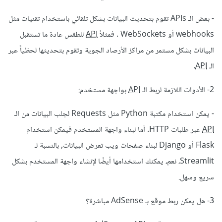
السؤال الثاني ما هي الادوات اللازمة لربط ال api مع واجه
- بعض الـ APIs تقوم بتحديث البيانات بشكل تلقائي باستخدام تقنيات مثل
مستخدم بلغة بايثون هل انعلم مكتبة ال strimlit
webhooks أو WebSockets . فمثلاً
API
للطقس عادة ما تستقبل
البيانات بشكل مستمر من مراكز الأرصاد الجوية وتقوم بتحديثها لحظياً عبر
السؤال الثالث في حال وجدت فكرة api جيدة وقمت ببرمجة موقع
الـ
API
.
لها هل يمكنني ربطه بادسنسن مباشرة ام الربط مع ادسنسن ياخذ
وقت طويل مثل بلوغر
2- الأدوات اللازمة لربط الـ
API
بواجهة مستخدم:
وكيف احسن SEO الموقع وهو يقدم خدمة واحدة ولابوجد فيه
- يمكن استخدام مكتبة Python مثل Requests لجلب البيانات من الـ
كلمات بحث كثيرة
API
عبر طلبات HTTP. أما لبناء واجهة المستخدم فيمكن استخدام
Flask أو Django لبناء صفحات ويب تعرض البيانات,
بالنسبة لـ
Streamlit، نعم، يمكنك استخدامها أيضًا لإنشاء واجهة المستخدم بشكل
سريع وسهل.
3- هل يمكن ربط موقع بـ AdSense مباشرة؟