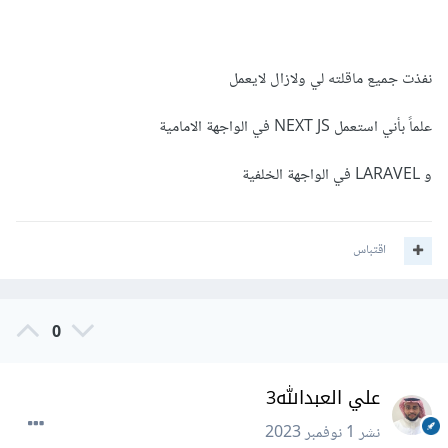
.1"
SESSION_DOMAIN
=
".sanctum.local"
ثم تنفيذ:
نفذت جميع ماقلته لي ولازال لايعمل
php artisan config:cache
علماً بأني استعمل NEXT JS في الواجهة الامامية
و LARAVEL في الواجهة الخلفية
اقتباس
0
علي العبدالله3
نشر
1 نوفمبر 2023