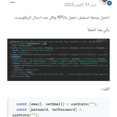
نشر
31 أكتوبر 2023
احاول برمجة تسجيل دخول بالـAPI ولكن عند ارسال الريكويست
يأتي هذا الخطأ
الكود
:
const
[
email
,
 setEmail
]
=
 useState
(
""
);
const
[
password
,
 setPassword
]
=
useState
(
""
);