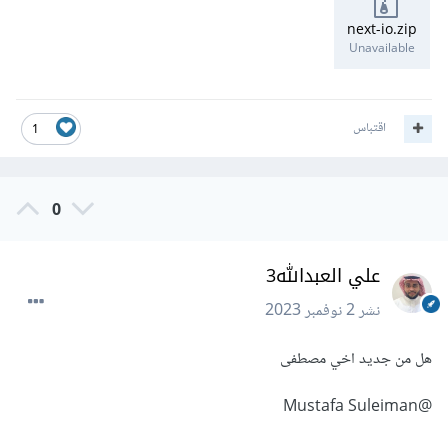
next-io.zip
Unavailable
اقتباس
1
0
علي العبدالله3
نشر
2 نوفمبر 2023
هل من جديد اخي مصطفى
@Mustafa Suleiman