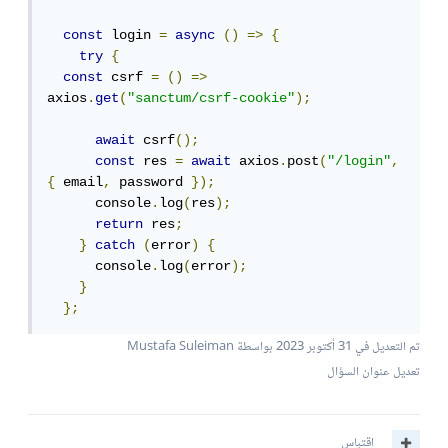
const
 login 
=
async
()
=>
{
try
{
const
 csrf 
=
()
=>
axios
.
get
(
"sanctum/csrf-cookie"
);
await
 csrf
();
const
 res 
=
await
 axios
.
post
(
"/login"
,
{
 email
,
 password 
});
      console
.
log
(
res
);
return
 res
;
}
catch
(
error
)
{
      console
.
log
(
error
);
}
};
تم التعديل في
31 أكتوبر 2023
بواسطة Mustafa Suleiman
تعديل عنوان السؤال
اقتباس