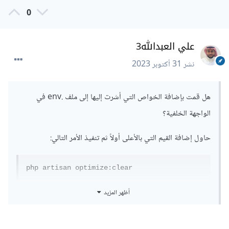
0
علي العبدالله3
نشر
31 أكتوبر 2023
هل قمت بإضافة الخواص التي أشرت إليها إلى ملف .env في
الواجهة الخلفية؟
حاول إضافة القيم التي بالأعلى أولاً ثم تنفيذ الأمر التالي:
php artisan optimize:clear
في حال لم تعمل حاول إضافة التالي:
أظهر المزيد
SANCTUM_STATEFUL_DOMAINS
=
"localhost,127.0.0