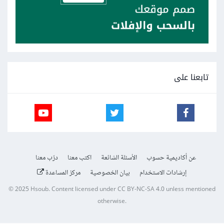
تابعنا على
عن أكاديمية حسوب
الأسئلة الشائعة
اكتب معنا
درّب معنا
إرشادات الاستخدام
بيان الخصوصية
مركز المساعدة
© 2025
Hsoub
.
Content licensed under
CC BY-NC-SA 4.0
unless mentioned
otherwise.