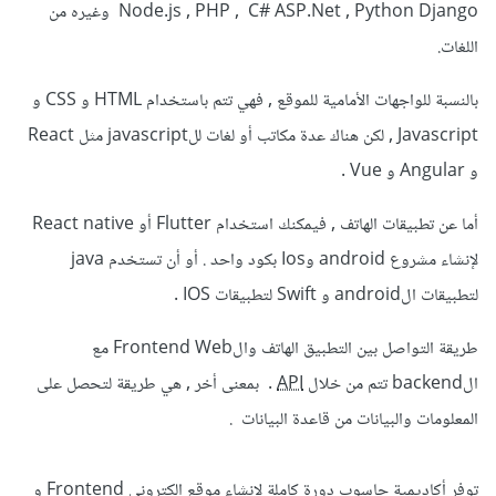
Node.js , PHP , C# ASP.Net , Python Django وغيره من
اللغات.
بالنسبة للواجهات الأمامية للموقع , فهي تتم باستخدام HTML و CSS و
Javascript , لكن هناك عدة مكاتب أو لغات للjavascript مثل React
و Angular و Vue .
أما عن تطبيقات الهاتف , فيمكنك استخدام Flutter أو React native
لإنشاء مشروع android وIos بكود واحد . أو أن تستخدم java
لتطبيقات الandroid و Swift لتطبيقات IOS .
طريقة التواصل بين التطبيق الهاتف والFrontend Web مع
الbackend تتم من خلال
API
. بمعنى أخر , هي طريقة لتحصل على
المعلومات والبيانات من قاعدة البيانات .
توفر أكاديمية حاسوب دورة كاملة لإنشاء موقع إلكتروني Frontend و