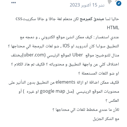
نشر
15 أكتوبر 2023
حاليا لسا
مبتدئ كمبرمج
لكن متعلم لغة جافا و جافا سكريبتcss
HTML
عندي استفسار : كيف ممكن انشئ موقع الكتروني , و دمجه مع
التطبيق سواءا كان أندرويد او IOS , شو لغات البرمجة الي محتاجها ؟
مثال للتوضيح: موقع Uber الموقع الرئيسي (uber.com)يختلف
اختلاف كلي عن واجهة التطبيق و محتوياته ؟ فكيف تم هاذ الكلام ؟
او شو اللغات المستعملة ؟
فكيف ممكن اضافة او ازالة elements من التطبيق بدون التأثير على
محتويات الموقع الريئيسي (مثل google map او غيره ) أو
العكس ؟
للآن ما عندي مخطط للغات الي محتاجها ؟
مع الشكر الجزيل