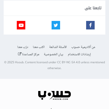
تابعنا على
عن أكاديمية حسوب
الأسئلة الشائعة
اكتب معنا
درّب معنا
إرشادات الاستخدام
بيان الخصوصية
مركز المساعدة
© 2025
Hsoub
.
Content licensed under
CC BY-NC-SA 4.0
unless mentioned
otherwise.