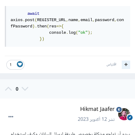
await
axios
.
post
(
REGISTER_URL
,
name
,
email
,
password
,
con
fPassword
).
then
(
res
=>{
                console
.
log
(
"ok"
);
})
اقتباس
1
0
Hikmat Jaafer
نشر
12 أكتوبر 2023
يبدو أن تواجه مشكلة بخصوص طريقة ارسال البيانات وكيف استخدام