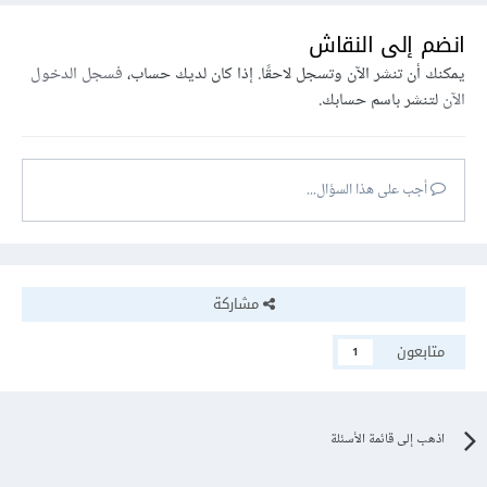
انضم إلى النقاش
في حال كنت تريد كورس باللغة العربية فأرشح لك كورس CS50
يمكنك أن تنشر الآن وتسجل لاحقًا. إذا كان لديك حساب،
فسجل الدخول
من قناة Abdelrahman Gamal وهو جيد جدًا.
الآن
لتنشر باسم حسابك.
أما الكورسات الإنجليزية فيكفي أن تبحث على اليوتيوب عن CS50.
أجب على هذا السؤال...
مشاركة
متابعون
1
اذهب إلى قائمة الأسئلة