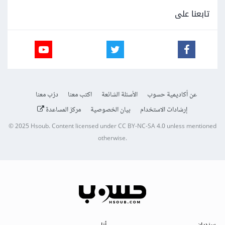
تابعنا على
عن أكاديمية حسوب
الأسئلة الشائعة
اكتب معنا
درّب معنا
إرشادات الاستخدام
بيان الخصوصية
مركز المساعدة
© 2025
Hsoub
.
Content licensed under
CC BY-NC-SA 4.0
unless mentioned
otherwise.