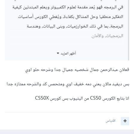
في البرمجه فهو يُعد مقدمة لعلوم الكمبيوتر ويعلم المبتدئين كيفية
التفكير منطقيا وحل المشاكل بكفاءة، ويُغطي الكورس أساسيات
البرمجة، بما في ذلك الخوارزميات، وبنى البيانات، وهندسة
البرمجيات، والأمان.
صحيح الكورس يجدد كل سنة، ويتم تحديث المحتويات
أظهر المزيد
والمواضيع التي يتم تناولها في الكورس كل عام لضمان مواكبة
أحدث التطورات في مجال علوم الكمبيوتر.
فعلان عبدالرحمن جمال شخصيه جميال جدا وشرحه حلو اوي
CS50: كورس CS50 هو الأصل لجميع الكورسات الأخرى.
بس ديفيد مالان يعني دمه خفيف اوي ومتحمس كد والشرحه ممتازه جدا
CS50x: هو نفس كورس CS50، ولكن بدون شهادة رسمية.
CS50 AP: كورس مُقدم من جامعة هارفارد ويُقدم للطلاب
انا بتابع الكورس CS50 من اليتيوب بس كورس CS50X
في المدارس الثانوية وهو نسخة من كورس CS50x مُعدلة
لتلبية متطلبات برنامج البكالوريا المتقدمة (AP) في علوم
الكمبيوتر.
اقتباس
ما الذي أنصحك به؟