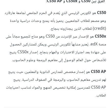
الفرق بين CS50 و CS50x و CS50 AP:
CS50
هو الكورس الرئيسي الذي يُقدم في الحرم الجامعي لجامعة هارفارد
وهو مصمم للطلاب الجامعيين. يتميز بأنه يمنح وحدات دراسية واحدة
(credit) للطلاب الذين يجتازونه بنجاح.
CS50x
هو الإصدار عبر الإنترنت من CS50 وهو متاح للجميع مجاناً على
منصة edX. يُعتبر مشابهاً للكورس الرئيسي ويمكن للمشاركين الحصول
على شهادة بعد اجتياز الاختبارات والمهام بنجاح. إصدار CS50x يتيح
للأشخاص حول العالم الوصول إلى مفاهيم البرمجة وعلوم الحاسوب.
CS50 AP
هو إصدار مخصص للمدارس الثانوية والمعلمين، حيث يتيح
لهم تدريس مفاهيم الحاسوب والبرمجة في الصفوف الدراسية. يتيح
CS50 AP للمدرسين إمكانية تخصيص المنهج والمواد لتناسب احتياجات
الطلاب.