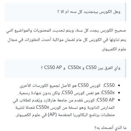
وهل الكورس بيتجديد كل سنه ام الا ؟
صحيح الكورس يجدد كل سنة، ويتم تحديث المحتويات والمواضيع التي
يتم تناولها في الكورس كل عام لضمان مواكبة أحدث التطورات في مجال
علوم الكمبيوتر.
واي الفرق بين CS50 و CS50x و CS50 AP ؟
CS50: كورس CS50 هو الأصل لجميع الكورسات الأخرى.
CS50x: هو نفس كورس CS50، ولكن بدون شهادة رسمية.
CS50 AP: كورس مُقدم من جامعة هارفارد ويُقدم للطلاب في
المدارس الثانوية وهو نسخة من كورس CS50x مُعدلة لتلبية
متطلبات برنامج البكالوريا المتقدمة (AP) في علوم الكمبيوتر.
ما الذي أنصحك به؟