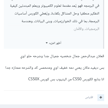
في البرمجه فهو يُعد مقدمة لعلوم الكمبيوتر ويعلم المبتدئين كيفية
التفكير منطقيا وحل المشاكل بكفاءة، ويُغطي الكورس أساسيات
البرمجة، بما في ذلك الخوارزميات، وبنى البيانات، وهندسة
البرمجيات، والأمان.
صحيح الكورس يجدد كل سنة، ويتم تحديث المحتويات
أظهر المزيد
والمواضيع التي يتم تناولها في الكورس كل عام لضمان مواكبة
أحدث التطورات في مجال علوم الكمبيوتر.
فعلان عبدالرحمن جمال شخصيه جميال جدا وشرحه حلو اوي
CS50: كورس CS50 هو الأصل لجميع الكورسات الأخرى.
بس ديفيد مالان يعني دمه خفيف اوي ومتحمس كد والشرحه ممتازه جدا
CS50x: هو نفس كورس CS50، ولكن بدون شهادة رسمية.
CS50 AP: كورس مُقدم من جامعة هارفارد ويُقدم للطلاب
انا بتابع الكورس CS50 من اليتيوب بس كورس CS50X
في المدارس الثانوية وهو نسخة من كورس CS50x مُعدلة
لتلبية متطلبات برنامج البكالوريا المتقدمة (AP) في علوم
الكمبيوتر.
اقتباس
ما الذي أنصحك به؟