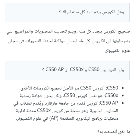
وهل الكورس بيتجديد كل سنه ام الا ؟
صحيح الكورس يجدد كل سنة، ويتم تحديث المحتويات والمواضيع التي
يتم تناولها في الكورس كل عام لضمان مواكبة أحدث التطورات في مجال
علوم الكمبيوتر.
واي الفرق بين CS50 و CS50x و CS50 AP ؟
CS50: كورس CS50 هو الأصل لجميع الكورسات الأخرى.
CS50x: هو نفس كورس CS50، ولكن بدون شهادة رسمية.
CS50 AP: كورس مُقدم من جامعة هارفارد ويُقدم للطلاب في
المدارس الثانوية وهو نسخة من كورس CS50x مُعدلة لتلبية
متطلبات برنامج البكالوريا المتقدمة (AP) في علوم الكمبيوتر.
ما الذي أنصحك به؟