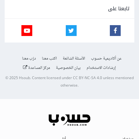
تابعنا على
عن أكاديمية حسوب
الأسئلة الشائعة
اكتب معنا
درّب معنا
إرشادات الاستخدام
بيان الخصوصية
مركز المساعدة
© 2025
Hsoub
.
Content licensed under
CC BY-NC-SA 4.0
unless mentioned
otherwise.