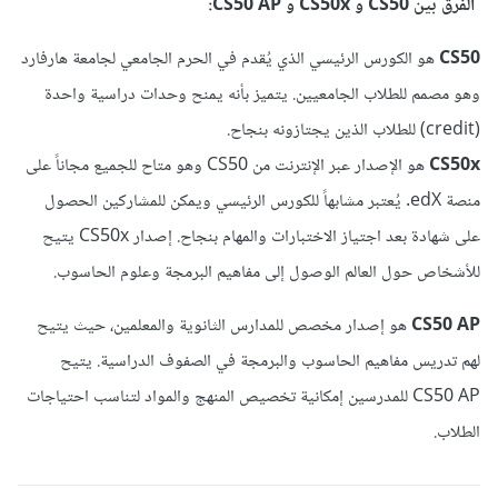
الفرق بين CS50 و CS50x و CS50 AP:
CS50
هو الكورس الرئيسي الذي يُقدم في الحرم الجامعي لجامعة هارفارد
وهو مصمم للطلاب الجامعيين. يتميز بأنه يمنح وحدات دراسية واحدة
(credit) للطلاب الذين يجتازونه بنجاح.
CS50x
هو الإصدار عبر الإنترنت من CS50 وهو متاح للجميع مجاناً على
منصة edX. يُعتبر مشابهاً للكورس الرئيسي ويمكن للمشاركين الحصول
على شهادة بعد اجتياز الاختبارات والمهام بنجاح. إصدار CS50x يتيح
للأشخاص حول العالم الوصول إلى مفاهيم البرمجة وعلوم الحاسوب.
CS50 AP
هو إصدار مخصص للمدارس الثانوية والمعلمين، حيث يتيح
لهم تدريس مفاهيم الحاسوب والبرمجة في الصفوف الدراسية. يتيح
CS50 AP للمدرسين إمكانية تخصيص المنهج والمواد لتناسب احتياجات
الطلاب.