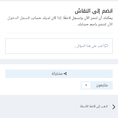
انضم إلى النقاش
في حال كنت تريد كورس باللغة العربية فأرشح لك كورس CS50
يمكنك أن تنشر الآن وتسجل لاحقًا. إذا كان لديك حساب،
فسجل الدخول
من قناة Abdelrahman Gamal وهو جيد جدًا.
الآن
لتنشر باسم حسابك.
أما الكورسات الإنجليزية فيكفي أن تبحث على اليوتيوب عن CS50.
أجب على هذا السؤال...
مشاركة
متابعون
1
اذهب إلى قائمة الأسئلة