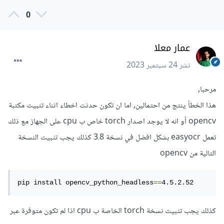
0
عمار معلا
نشر
24 سبتمبر 2023
مرحبا,
هذا الخطأ ينتج من احتمالين, اما ان تكون حدثت اخطاء اثناء تثبيت مكتبة
opencv أو انه لا يوجد اصدار torch خاص ب cpu على الجهاز مع ذلك
تعمل easyocr بشكل افضل في نسخة 3.8 كذلك يجب تثبيت النسخة
التالية من opencv
pip install opencv_python_headless
==
4.5.2.52
كذلك يجب تثبيت نسخة torch الخاصة ب cpu اذا لم تكون متوفرة عبر