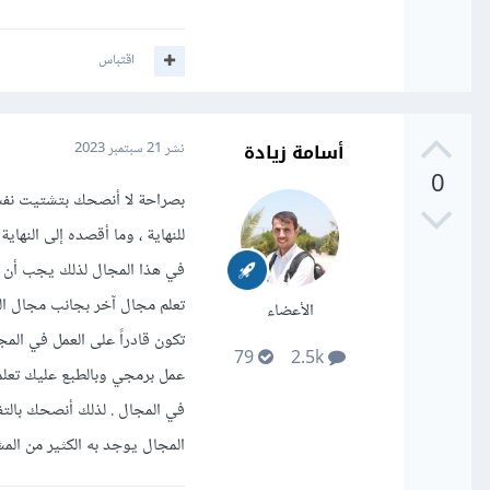
اقتباس
أسامة زيادة
نشر
21 سبتمبر 2023
0
بصراحة لا أنصحك بتشتيت نفسك
للنهاية ، وما أقصده إلى النها
في هذا المجال لذلك يجب أن 
تعلم مجال آخر بجانب مجال الو
الأعضاء
تكون قادراً على العمل في الم
79
2.5k
عمل برمجي وبالطبع عليك تعلم
في المجال . لذلك أنصحك بالتفك
المجال يوجد به الكثير من ال