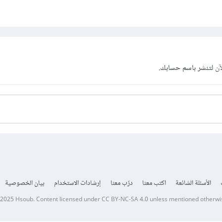
آن
لتنشر باسم حسابك.
الأسئلة الشائعة
اكتب معنا
درّب معنا
إرشادات الاستخدام
بيان الخصوصية
 2025
Hsoub
.
Content licensed under
CC BY-NC-SA 4.0
unless mentioned otherwi