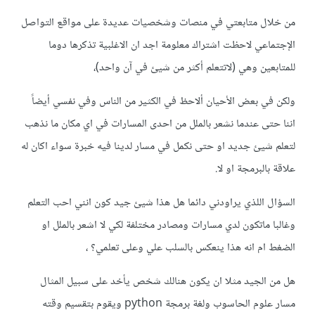
من خلال متابعتي في منصات وشخصيات عديدة على مواقع التواصل
الإجتماعي لاحظت اشتراك معلومة اجد ان الاغلبية تذكرها دوما
للمتابعين وهي (لاتتعلم أكثر من شيئ في آن واحد)،
ولكن في بعض الأحيان ألاحظ في الكثير من الناس وفي نفسي أيضاً
اننا حتى عندما نشعر بالملل من احدى المسارات في اي مكان ما نذهب
لتعلم شيئ جديد او حتى نكمل في مسار لدينا فيه خبرة سواء اكان له
علاقة بالبرمجة او لا.
السؤال اللذي يراودني دائما هل هذا شيئ جيد كون انني احب التعلم
وغالبا ماتكون لدي مسارات ومصادر مختلفة لكي لا اشعر بالملل او
الضغط ام انه هذا ينعكس بالسلب علي وعلى تعلمي؟ ،
هل من الجيد مثلا ان يكون هنالك شخص يأخد على سبيل المثال
مسار علوم الحاسوب ولغة برمجة python ويقوم بتقسيم وقته