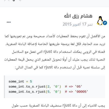
0
هشام رزق الله
نشر
17 أكتوبر 2015
من الأفضل أن تقوم بحفظ المعطيات كأعداد صحيحة ومن ثم تعويضها كما
تريد عند الحاجة، فكل لغة برمجة طريقتها الخاصة لإضافة البادئة الصفرية،
فمثلا في الروبي يمكنك استخدام دالة rjust التي تعمل مع السلاسل
النصية لذلك يجب عليك أن أولًا تحويل المتغير الذي يحمل قيمة المعطيات
إلى سلسلة نصية قبل أن تستخدم دالة rjust كما في المثال التالي:
some_int 
=
5
some_int
.
to_s
.
rjust
(
2
,
'0'
)
# => '05'
some_int
.
to_s
.
rjust
(
5
,
'0'
)
# => '00005'
يجب الانتباه إلى أن دالة rjust ستضيف البادئة الصفرية حسب طول