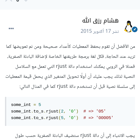
0
هشام رزق الله
نشر
17 أكتوبر 2015
من الأفضل أن تقوم بحفظ المعطيات كأعداد صحيحة ومن ثم تعويضها كما
تريد عند الحاجة، فكل لغة برمجة طريقتها الخاصة لإضافة البادئة الصفرية،
فمثلا في الروبي يمكنك استخدام دالة rjust التي تعمل مع السلاسل
النصية لذلك يجب عليك أن أولًا تحويل المتغير الذي يحمل قيمة المعطيات
إلى سلسلة نصية قبل أن تستخدم دالة rjust كما في المثال التالي:
some_int 
=
5
some_int
.
to_s
.
rjust
(
2
,
'0'
)
# => '05'
some_int
.
to_s
.
rjust
(
5
,
'0'
)
# => '00005'
يجب الانتباه إلى أن دالة rjust ستضيف البادئة الصفرية حسب طول