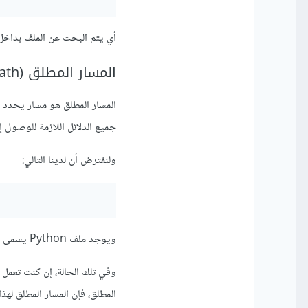
أي يتم البحث عن الملف بداخل 
المسار المطلق (Absolute path)
المسار المطلق هو مسار يحدد 
جميع الدلائل اللازمة للوصول إ
ولنفترض أن لدينا التالي:
ويوجد ملف Python يسمى "script.py" موجود في المجلد C:/users/user/scripts
المطلق، فإن المسار المطلق لهذ