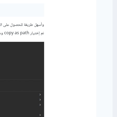
وأسهل طريقة للحصول على المسا
ثم إختيار copy as path وسيتم نسخ المسار المطلق ويمكنك استخدامه في الكود، كالتالي: