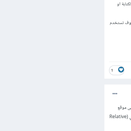
الكتابة او
علامات التنصيص لأنك سوف تستخدم
1
ى)، تُستخدم المسارات (Paths) للإشارة إلى موقع
الملفات أو الدلائل (المجلدات) في نظام الملفات، وهناك نوعان من المسارات التي يمكن استخدامها: المسار النسبي (Relative