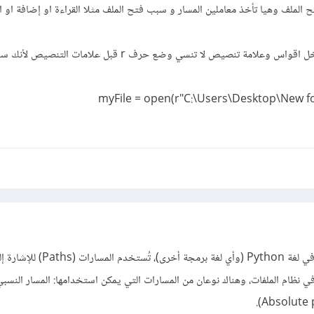
ا نستخدم الدالة open لفتح الملف وهيا تأخذ معاملين المسار و سبب فتح الملف مثلا القراءة او إضافة او 
ثالثا ضع المسار الخاص بك داخل اقواس وعلامة تنصيص لا تنسي وضع حرف r قبل 
myFile = open(r"C:\Users\Desktop\New fold
عليك باستيعاب أمر هام وهو، في لغة Python (وأي لغة برمجة أخر