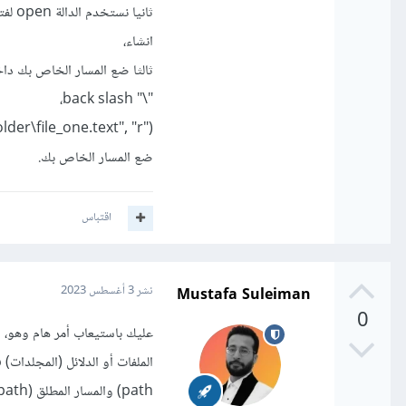
ثاني
انشاء،
"\" back slash،
er\file_one.text", "r")
ضع المسار الخاص بك.
اقتباس
Mustafa Suleiman
نشر
3 أغسطس 2023
0
path) والمسار المطلق (Absolute path).