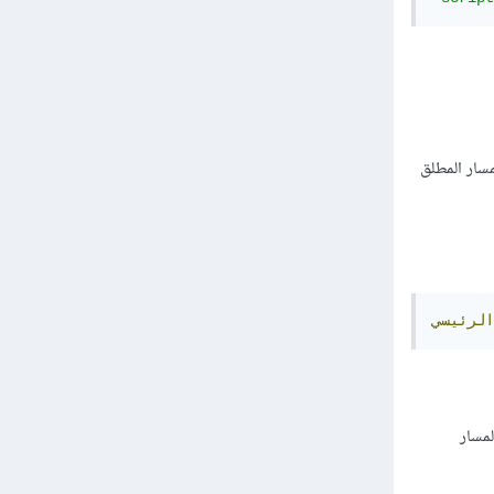
مسار المطلق
الرئيسي
لف "script.py" باستخدام المسار