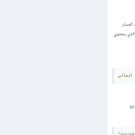
 المسار
 الذي يحتوي
الحالي
script.py" من داخل المجلد scripts
"script