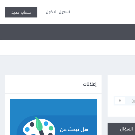
تسجيل الدخول
حساب جديد
إعلانات
ن
0
السؤال