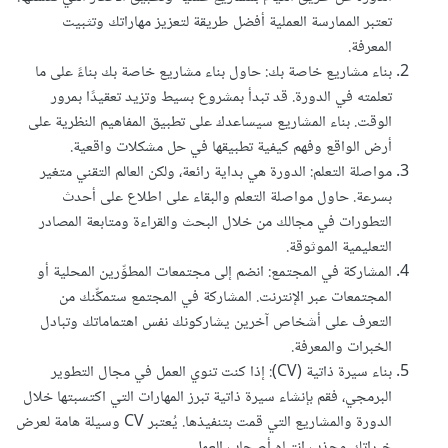
تعتبر الممارسة العملية أفضل طريقة لتعزيز مهاراتك وتثبيت
المعرفة.
بناء مشاريع خاصة بك: حاول بناء مشاريع خاصة بك بناءً على ما
تعلمته في الدورة. قد تبدأ بمشروع بسيط وتزيد تعقيدًا بمرور
الوقت. بناء المشاريع سيساعدك على تطبيق المفاهيم النظرية على
أرض الواقع وفهم كيفية تطبيقها في حل مشكلات واقعية.
مواصلة التعلم: الدورة هي بداية رائعة، ولكن العالم التقني متغير
بسرعة. حاول مواصلة التعلم والبقاء على اطلاع على أحدث
التطورات في مجالك من خلال البحث والقراءة ومتابعة المصادر
التعليمية الموثوقة.
المشاركة في المجتمع: انضم إلى مجتمعات المطوِّرين المحلية أو
المجتمعات عبر الإنترنت. المشاركة في المجتمع ستمكِّنك من
التعرف على أشخاص آخرين يشاركونك نفس اهتماماتك وتبادل
الخبرات والمعرفة.
بناء سيرة ذاتية (CV): إذا كنت تنوي العمل في مجال التطوير
البرمجي، فقم بإنشاء سيرة ذاتية تبرز المهارات التي اكتسبتها خلال
الدورة والمشاريع التي قمت بتنفيذها. يُعتبر CV وسيلة هامة لعرض
خبراتك وجذب انتباه أصحاب العمل.