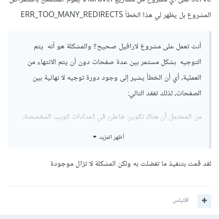
- الإعداد الخاطئ لخادم الويب.
المشروع بل يظهر لي هذا الخطأ ERR_TOO_MANY_REDIRECTS
لإصلاح هذا الخطأ، يمكنك تجربة حذف ملفات تعريف الارتباط
أنت تعمل على مشروع لارافيل صحيح؟ والمشكلة هو أنه يتم
وملفات ذاكرة التخزين المؤقت في المتصفح. و إذا استمرت المشكلة،
التوجيه بشكل مستمر بين عدة صفحات دون أن يتم الانتهاء من
فقد يكون السبب في خادم الويب ويجب التحقق من إعداداته.
العملية، أي أن الخطأ يشير إلى وجود دورة توجيه لا نهائية بين
الصفحات، لذلك تفقد التالي:
من المحتمل أن هناك تكوين خاطئ في إعدادات الويب المخصصة،
مثل ملف .htaccess إذا كنت تستخدم Apache، وتحقق من
أظهر المزيد
تكوينات الويب المخصصة وتأكد من أنها لا تسبب توجيهات لا نهائية.
لقد قمت بتنفيذ ما تفضلت به ولكن المشكلة لا تزال موجودة
ربما لديك قواعد توجيه غير صحيحة في ملف
routes/web.php أو في أي ملف آخر لتوجيه المسارات، لذلك
اقتباس
تأكد من قواعد التوجيه الموجودة ومن عدم وجود دورات توجيه لا
نهائية.