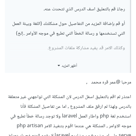
رجاءً قم بالتعليق اسف الدرس الذي تتحدث عنه،
أو قم بإضافة المزيد من التفاصيل حول مشكلتك (اللغة وبيئة العمل
التي تستخدمها و رسالة الخطأ التي تطبع في موجه الأوامر ..إلخ)
وكذلك الامر قد يفيد مشاركة ملفات المشروع.
اما بالنسبة للخطأ الذي يظهر لك فالخطأ
أظهر المزيد
`ERR_TOO_MANY_REDIRECTS` يحدث عندما يتم توجيه
المتصفح إلى عدد كبير جدًا من التوجيهات المتتالية، مما يجعل
مرحبا
@عمر قره محمد
,
المتصفح يتوقف عن متابعة التوجيهات ويعرض رسالة الخطأ هذه.
اعتذر لم اقم بالتعليق اسفل الدرس لان المشكلة التي تواجهني غير متعلقة
هناك عدة أسباب محتملة لحدوث هذا الخطأ، منها:
بالدرس ولهذا لم ارفق ملف المشروع , اما عن تفاصيل المشكلة فأنا
- وجود ملفات تعريف ارتباط (cookies) قديمة أو تالفة في
استخدم لغة php واطار العمل laravel ولا توجد رسالة خطأ تطبع في
المتصفح.
موجه الاوامر , المشكلة هي عندما اقوم بتنفيذ الامر php artisan
- وجود ملفات ذاكرة التخزين المؤقت (cache) قديمة أو تالفة.
serve على اي مشروع من مشاريع laravel لا يقوم المتصفح باستعراض