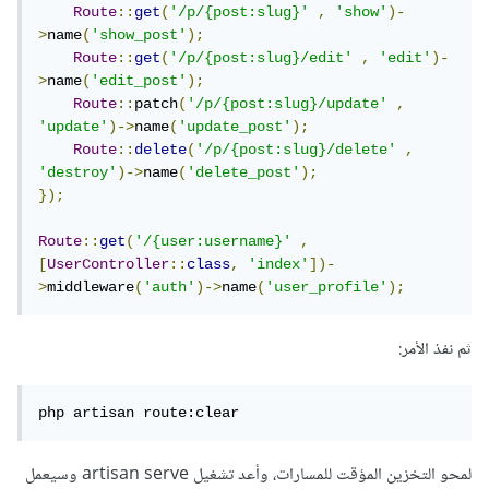
Route
::
get
(
'/p/{post:slug}'
,
'show'
)-
>
name
(
'show_post'
);
Route
::
get
(
'/p/{post:slug}/edit'
,
'edit'
)-
>
name
(
'edit_post'
);
Route
::
patch
(
'/p/{post:slug}/update'
,
'update'
)->
name
(
'update_post'
);
Route
::
delete
(
'/p/{post:slug}/delete'
,
'destroy'
)->
name
(
'delete_post'
);
});
Route
::
get
(
'/{user:username}'
,
[
UserController
::
class
,
'index'
])-
>
middleware
(
'auth'
)->
name
(
'user_profile'
);
ثم نفذ الأمر:
php artisan route:clear
لمحو التخزين المؤقت للمسارات، وأعد تشغيل artisan serve وسيعمل