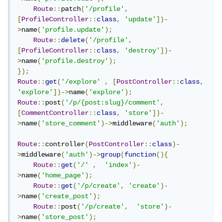
Route
::
patch
(
'/profile'
,
[
ProfileController
::
class
,
'update'
])-
>
name
(
'profile.update'
);
Route
::
delete
(
'/profile'
,
[
ProfileController
::
class
,
'destroy'
])-
>
name
(
'profile.destroy'
);
});
Route
::
get
(
'/explore'
,
[
PostController
::
class
,
'explore'
])->
name
(
'explore'
);
Route
::
post
(
'/p/{post:slug}/comment'
,
[
CommentController
::
class
,
'store'
])-
>
name
(
'store_comment'
)->
middleware
(
'auth'
);
Route
::
controller
(
PostController
::
class
)-
>
middleware
(
'auth'
)->
group
(
function
(){
Route
::
get
(
'/'
,
'index'
)-
>
name
(
'home_page'
);
Route
::
get
(
'/p/create'
,
'create'
)-
>
name
(
'create_post'
);
Route
::
post
(
'/p/create'
,
'store'
)-
>
name
(
'store_post'
);