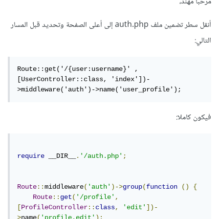
مرحبا مهند،
أنقل سطر تضمين ملف auth.php إلى أعلى الصفحة وتحديد قبل المسار
التالي:
Route::get('/{user:username}' , 
[UserController::class, 'index'])-
>middleware('auth')->name('user_profile');
فيكون كاملا:
require
 __DIR__
.
'/auth.php'
;
Route
::
middleware
(
'auth'
)->
group
(
function
()
{
Route
::
get
(
'/profile'
,
[
ProfileController
::
class
,
'edit'
])-
>
name
(
'profile.edit'
);