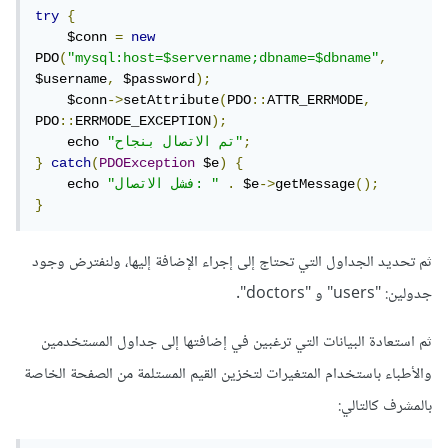
try
{
    $conn 
=
new
PDO
(
"mysql:host=$servername;dbname=$dbname"
,
$username
,
 $password
);
    $conn
->
setAttribute
(
PDO
::
ATTR_ERRMODE
,
PDO
::
ERRMODE_EXCEPTION
);
;
"تم الاتصال بنجاح"
    echo 
}
catch
(
PDOException
 $e
)
{
();
getMessage
->
 $e
.
"فشل الاتصال: "
    echo 
}
ثم تحديد الجداول التي تحتاج إلى إجراء الإضافة إليها، ولنفترض وجود
جدولين: "users" و "doctors".
ثم استعادة البيانات التي ترغبين في إضافتها إلى جداول المستخدمين
والأطباء باستخدام المتغيرات لتخزين القيم المستلمة من الصفحة الخاصة
بالمشرف كالتالي: