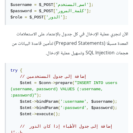
];
'اسم_المستخدم'
[
 $_POST
=
$username 
];
'كلمة_المرور'
[
 $_POST
=
$password 
];
'الدور'
[
 $_POST
=
$role 
الآن لنجري عملية الإدخال في كل جدول بالإعتماد على الاستعلامات
المعدة مسبقًا (Prepared Statements) لتأمين قاعدة البيانات من
هجمات SQL Injection وتسهيل عملية الإدخال.
try
{
// إضافة إلى جدول المستخدمين
    $stmt 
=
 $conn
->
prepare
(
"INSERT INTO users 
(username, password) VALUES (:username, 
:password)"
);
    $stmt
->
bindParam
(
':username'
,
 $username
);
    $stmt
->
bindParam
(
':password'
,
 $password
);
    $stmt
->
execute
();
// إضافة إلى جدول الأطباء إذا كان الدور 
طبيبًا