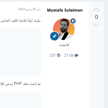
Mustafa Suleiman
نشر
25 يونيو 2023
0
عليك أولاً بكتابة الكود الخاص بالاستمارة
الأعضاء
231
21.6k
ثم إنشاء ملف PHP يُدعى process.php (أو اسم آخر حسب تفضيلك) لمعالجة البيانات المرسلة من النموذج: