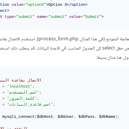
tion
value
=
"option3"
>
Option 3
</option>
ect>
t
type
=
"submit"
name
=
"submit"
value
=
"Submit"
>
في ملف PHP المسؤول عن معالجة النموذج (في هذا المثال، process_form.php)،
وقم بإدخال البيانات المستلمة من حقل select إلى الجدول المناسب في قاعدة البيانات. قد يتطلب ذل
// الاتصال بقاعدة البي
 
=
'localhost'
;
;
'اسم_المستخدم'
=
 
;
'كلمة_المرور'
=
 
;
'اسم_قاعدة_البيانات'
=
 
 mysqli_connect
(
$dbHost
,
 $dbUser
,
 $dbPass
,
 $dbName
);
// التحقق من ال