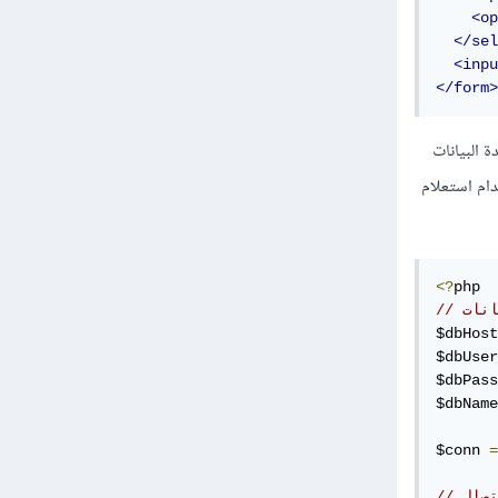
<op
</sel
<inpu
</form>
 استخدم الاتصال بقاعدة البيانات
ك استخدام استعلام
<?
انات
$dbHost
$dbUser
$dbPass
$dbName
$conn 
=
اتصال