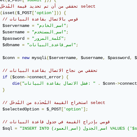
et
(
$_POST
[
'submit'
]))
{
// تحققي من أن تم تحديد قيمة المُدخَل select
(
isset
(
$_POST
[
'option'
]))
{
// قومي بالاتصال بقاعدة البيانات
;
"اسم_الخادم"
=
 $servername 
;
"اسم_المستخدم"
=
 $username 
;
"كلمة_المرور"
=
 $password 
;
"اسم_قاعدة_البيانات"
=
 $dbname 
 $conn 
=
new
 mysqli
(
$servername
,
 $username
,
 $password
,
 $
// تحققي من نجاح الاتصال بقاعدة البيانات
if
(
$conn
->
connect_error
)
{
connect
->
 $conn
.
"فشل الاتصال بقاعدة البيانات: "
(
die
}
// استخراج القيمة المُحدَدة من المُدخَل select
 $selectedOption 
=
 $_POST
[
'option'
];
// قومي بإدراج القيمة في جدول قاعدة البيانات
VALUES ('$selectedOption')"
=
 $sql 