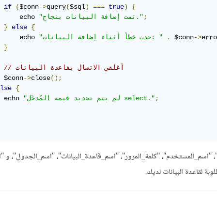
if
(
$conn
->
query
(
$sql
)
===
true
)
{
;
"تمت إضافة البيانات بنجاح."
     echo 
}
else
{
erro
->
 $conn
.
"حدث خطأ أثناء إضافة البيانات: "
     echo 
}
// أغلقي الاتصال بقاعدة البيانات
 $conn
->
close
();
lse
{
;
"لم يتم تحديد قيمة المُدخَل select."
 echo 
"اسم_المستخدم"، "كلمة_المرور"، "اسم_قاعدة_البيانات"، "اسم_الجدول"، و "
وبة لقاعدة البيانات لديك.