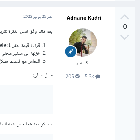
Adnane Kadri
نشر
25 يونيو 2023
0
يتم ذلك وفق نفس الفكرة تقريب
قراءة قيمة حقل select المعني باستعمال اسمها كمفتاح لمصفوفة متغيرات الطلب POST_$
خزنها الى متغير محلي ا
التعامل مع قيمتها بشكل
الأعضاء
مثال عملي:
205
5.3k
سيمكن بعد هذا حقن هاته البيان