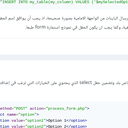
"INSERT INTO my_table(my_column) VALUES ('$mySelectedOpt
رسال الباينات من الواجهة الامامية بصورة صحيحة، اذ يجب أن يوافق اسم الحقل
، وكما يجب ان يكون الحقل في نموذج استمارة form طبعا.
قم بإنشاء النموذج HTML الخاص بك وتضمين حقل select الذي يحتوي على الخيارات التي ترغب 
ethod
=
"POST"
action
=
"process_form.php"
>
ct
name
=
"option"
>
tion
value
=
"option1"
>
Option 1
</option>
tion
value
=
"option2"
>
Option 2
</option>