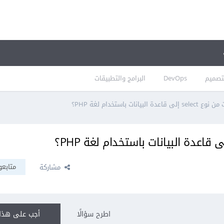
تصميم
DevOps
البرامج والتطبيقات
يانات باستخدام لغة PHP؟
متابعو
مشاركة
اطرح سؤالًا
أجب على هذا 