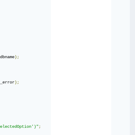
dbname
);
_error
);
;
"INSERT INTO اسم_الجدول (اسم_العمود) 