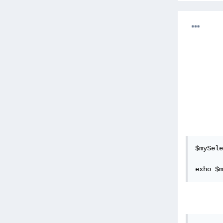
$mySele
exho $m