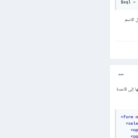
$sql 
=
 الاسم
في إضافتها إلى قاعدة
<form
m
<sele
<op
<op