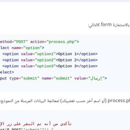
 form كالتالي:
ethod
=
"POST"
action
=
"process.php"
>
lect
name
=
"option"
>
<option
value
=
"option1"
>
Option 1
</option>
<option
value
=
"option2"
>
Option 2
</option>
<option
value
=
"option3"
>
Option 3
</option>
elect>
>
"إرسال"
=
value
"submit"
=
name
"submit"
=
type
put
// تأكدي من أنه تم النقر على زر الإ