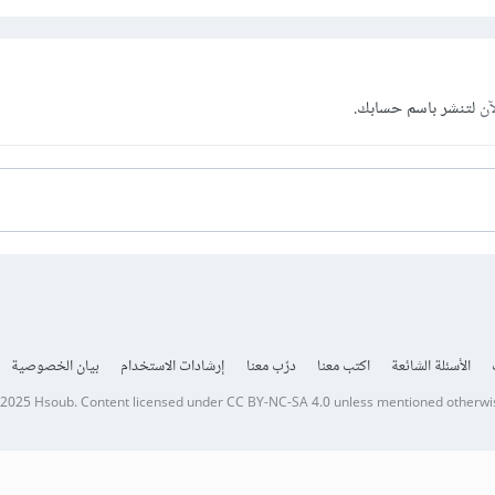
آن
لتنشر باسم حسابك.
الأسئلة الشائعة
اكتب معنا
درّب معنا
إرشادات الاستخدام
بيان الخصوصية
 2025
Hsoub
.
Content licensed under
CC BY-NC-SA 4.0
unless mentioned otherwi