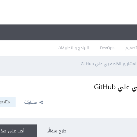
تصميم
DevOps
البرامج والتطبيقات
اريع الخاصة بي علي GitHub
 GitHub
متابعو
مشاركة
اطرح سؤالًا
أجب على هذا 