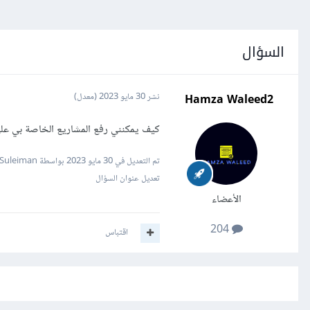
السؤال
Hamza Waleed2
نشر
30 مايو 2023
(معدل)
كيف يمكنني رفع المشاريع الخاصة بي علي tHub
تم التعديل في
30 مايو 2023
بواسطة Mustafa Suleiman
تعديل عنوان السؤال
الأعضاء
204
اقتباس