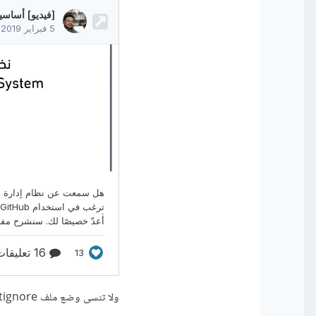
ولا تنسى وضع ملف gitignore قبل إنشاء المستودع على حاسوبك أو رفع الكود.