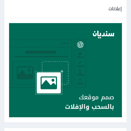
  onSave
:
(
text
)
{
إعلانات
// يتم استدعاء هذا الدالة عند حفظ النص 
المحرر
// يمكنك استخدام النص الذي تم حفظه 
بالطريقة التي تحتاجها هنا
    print
(
'Saved text: $text'
);
},
),
وهناك مكتبات أخرى مثل flutter_quill وsuper_editor
وzefyrka وhtml_editor_enhanced، وأنصحك برؤية القائمة
من هنا:
https://fluttergems.dev/editor-syntax-
highlighter/