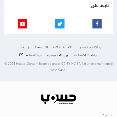
تابعنا على
عن أكاديمية حسوب
الأسئلة الشائعة
اكتب معنا
درّب معنا
إرشادات الاستخدام
بيان الخصوصية
مركز المساعدة
© 2025
Hsoub
.
Content licensed under
CC BY-NC-SA 4.0
unless mentioned
otherwise.