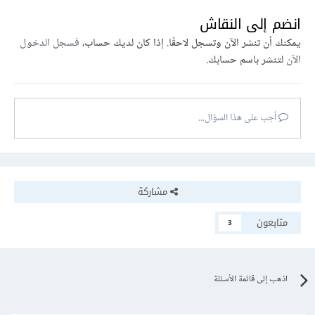
انضم إلى النقاش
flutter pub get
يمكنك أن تنشر الآن وتسجل لاحقًا. إذا كان لديك حساب،
فسجل الدخول
الآن
لتنشر باسم حسابك.
3- افتح ملف الشاشة التي ترغب في إضافة محرر النصوص إليها
واستيراد الحزمة.
أجب على هذا السؤال...
import
'package:rich_text_editor/rich_text_editor.
dart'
;
4- قم بإنشاء عنصر RichTextField في واجهة المستخدم الخاصة
مشاركة
بالشاشة.
متابعون
3
RichTextField
(
  decoration
:
InputDecoration
(
اذهب إلى قائمة الأسئلة
    labelText
:
'Text Editor'
,
    border
:
OutlineInputBorder
(),
),