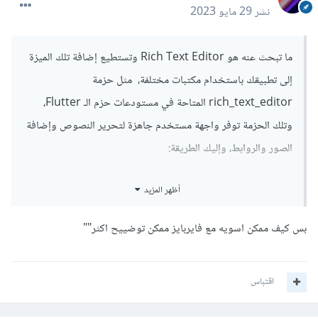
نشر
29 مايو 2023
ما تبحث عنه هو Rich Text Editor وتستطيع إضافة تلك الميزة
إلى تطبيقك باستخدام مكتبات مختلفة، مثل حزمة
rich_text_editor المتاحة في مستودعات حزم الـ Flutter،
وتلك الحزمة توفر واجهة مستخدم جاهزة لتحرير النصوص وإضافة
الصور والروابط، وإليك الطريقة:
1- قم بتحديث ملف pubspec.yaml الخاص بمشروعك لتضمين
أظهر المزيد
حزمة rich_text_editor، وأضف السطر التالي تحت تبويب
dependencies:
بس كيف ممكن اسويه مع فايربايز ممكن توضييح اكثر""
dependencies:

اقتباس
  rich_text_editor: ^0.5.0
2- تشغيل الأمر التالي لتثبيت الحزمة