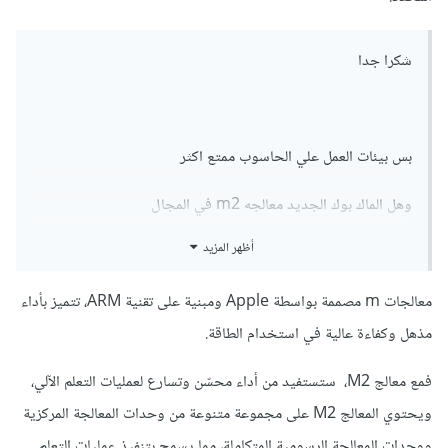
شكرا جدا
بس بيئات العمل علي الحاسوب ممتع اكثر
وهل الماك بوك الجديد معالجه m2 في المجال
أظهر المزيد
افضل في مجال تعلم الاله
معالجات m مصممة بواسطة Apple ومبنية على تقنية ARM، تتميز بأداء
مذهل وكفاءة عالية في استخدام الطاقة.
فمع معالج M2، ستستفيد من أداء محسّن وتسارع لعمليات التعلم الآلي،
ويحتوي المعالج M2 على مجموعة متنوعة من وحدات المعالجة المركزية
ووحدات المعالجة الرسومية المتكاملة، مما يسمح بتنفيذ عمليات التعلم