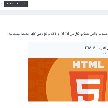
الترتيب حسب التقييم
ال
 من html و css و js وهي كلها حديثة ومجانية
: