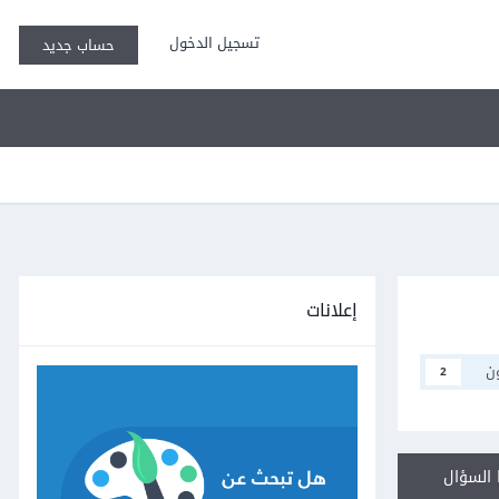
تسجيل الدخول
حساب جديد
إعلانات
ن
2
السؤال