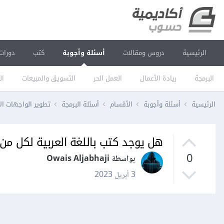
الرئيسية
دروس ومقالات
أسئلة وأجوبة
كتب
دورات
البرمجة
ريادة الأعمال
العمل الحر
التسويق والمبيعات
ال
الرئيسية
أسئلة وأجوبة
الأقسام
أسئلة البرمجة
تطوير الواجهات ال
هل يوجد كتب باللغة العربية لكل من html و ss
0
بواسطة Owais Aljabhaji
3 أبريل 2023