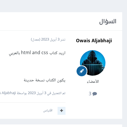
السؤال
Owais Aljabhaji
نشر
3 أبريل 2023
(معدل)
اريد كتاب html and css بالعربي
يكون الكتاب نسخة حديثة
الأعضاء
تم التعديل في
3 أبريل 2023
بواسطة Owais Aljabhaji
3
اقتباس