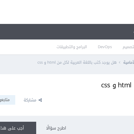
تصميم
DevOps
البرامج والتطبيقات
أمامية
هل يوجد كتب باللغة العربية لكل من html و css
c
متابعو
مشاركة
اطرح سؤالًا
أجب على هذا 