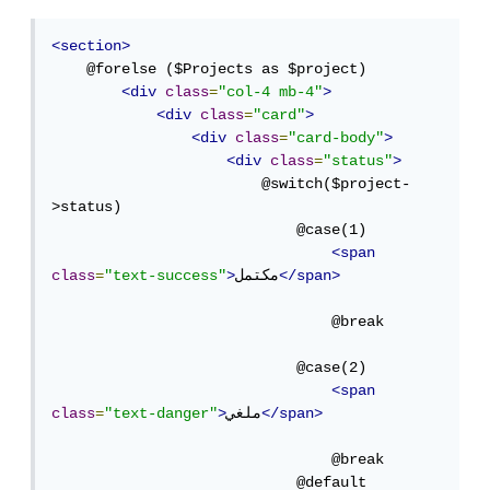
<section>
    @forelse ($Projects as $project)

<div
class
=
"col-4 mb-4"
>
<div
class
=
"card"
>
<div
class
=
"card-body"
>
<div
class
=
"status"
>
                        @switch($project-
>status)

                            @case(1)

<span
</span>
مكتمل
>
"text-success"
=
class
                                @break

                            @case(2)

<span
</span>
ملغي
>
"text-danger"
=
class
                                @break

                            @default
