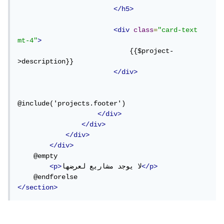
</h5>
<div
class
=
"card-text 
mt-4"
>
                            {{$project-
>description}}

</div>
@include('projects.footer')

</div>
</div>
</div>
</div>
    @empty

</p>
لا يوجد مشاريع لعرضها
<p>
</section>