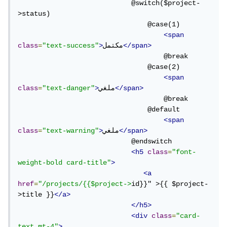
                            @switch($project-
>status)

                                @case(1)

<span
</span>
مكتمل
>
"text-success"
=
class
                                    @break

                                @case(2)

<span
</span>
ملغي
>
"text-danger"
=
class
                                    @break

                                @default

<span
</span>
ملغي
>
"text-warning"
=
class
                            @endswitch

<h5
class
=
"font-
weight-bold card-title"
>
<a
href
=
"/projects/{{$project->
id}}" >{{ $project-
>title }}
</a>
</h5>
<div
class
=
"card-
text mt-4"
>