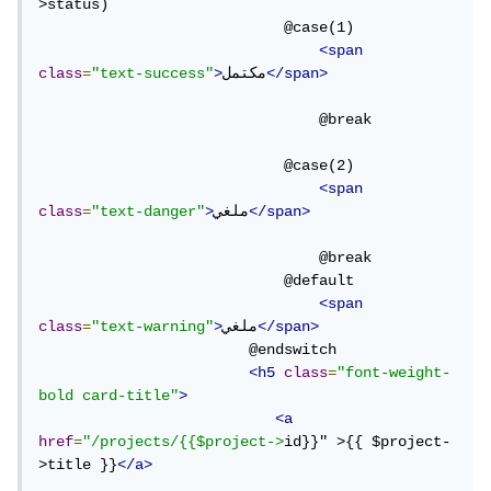
>status)

                            @case(1)

<span
</span>
مكتمل
>
"text-success"
=
class
                                @break

                            @case(2)

<span
</span>
ملغي
>
"text-danger"
=
class
                                @break

                            @default

<span
</span>
ملغي
>
"text-warning"
=
class
                        @endswitch

<h5
class
=
"font-weight-
bold card-title"
>
<a
href
=
"/projects/{{$project->
id}}" >{{ $project-
>title }}
</a>