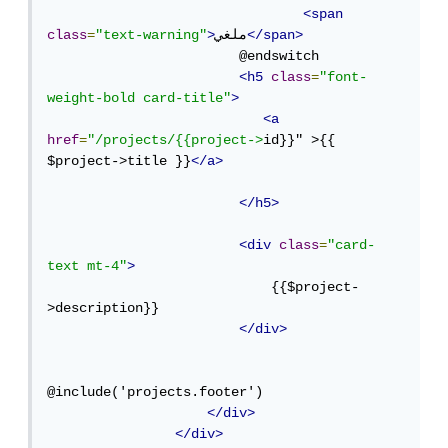
<span
</span>
ملغي
>
"text-warning"
=
class
                        @endswitch

<h5
class
=
"font-
weight-bold card-title"
>
<a
href
=
"/projects/{{project->
id}}" >{{ 
$project->title }}
</a>
</h5>
<div
class
=
"card-
text mt-4"
>
                            {{$project-
>description}}

</div>
@include('projects.footer')

</div>
</div>