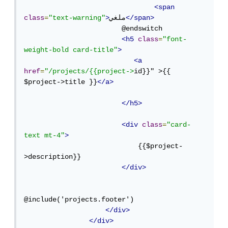
<span
</span>
ملغي
>
"text-warning"
=
class
                        @endswitch

<h5
class
=
"font-
weight-bold card-title"
>
<a
href
=
"/projects/{{project->
id}}" >{{ 
$project->title }}
</a>
</h5>
<div
class
=
"card-
text mt-4"
>
                            {{$project-
>description}}

</div>
@include('projects.footer')

</div>
</div>