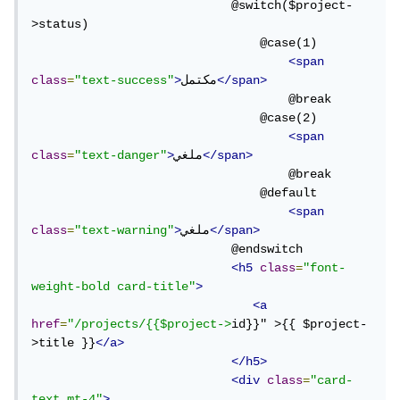
                            @switch($project-
>status)

                                @case(1)

<span
</span>
مكتمل
>
"text-success"
=
class
                                    @break

                                @case(2)

<span
</span>
ملغي
>
"text-danger"
=
class
                                    @break

                                @default

<span
</span>
ملغي
>
"text-warning"
=
class
                            @endswitch

<h5
class
=
"font-
weight-bold card-title"
>
<a
href
=
"/projects/{{$project->
id}}" >{{ $project-
>title }}
</a>
</h5>
<div
class
=
"card-
text mt-4"
>