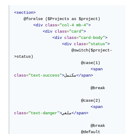
<section>
    @forelse ($Projects as $project)

<div
class
=
"col-4 mb-4"
>
<div
class
=
"card"
>
<div
class
=
"card-body"
>
<div
class
=
"status"
>
                        @switch($project-
>status)

                            @case(1)

<span
</span>
مكتمل
>
"text-success"
=
class
                                @break

                            @case(2)

<span
</span>
ملغي
>
"text-danger"
=
class
                                @break

                            @default
