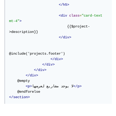
</h5>
<div
class
=
"card-text 
mt-4"
>
                            {{$project-
>description}}

</div>
@include('projects.footer')

</div>
</div>
</div>
</div>
    @empty

</p>
لا يوجد مشاريع لعرضها
<p>
</section>