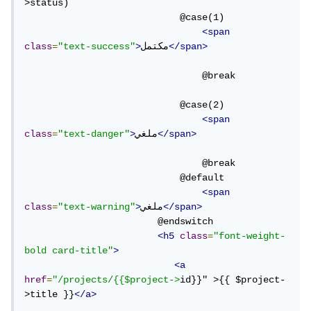
>status)

                            @case(1)

<span
</span>
مكتمل
>
"text-success"
=
class
                                @break

                            @case(2)

<span
</span>
ملغي
>
"text-danger"
=
class
                                @break

                            @default

<span
</span>
ملغي
>
"text-warning"
=
class
                        @endswitch

<h5
class
=
"font-weight-
bold card-title"
>
<a
href
=
"/projects/{{$project->
id}}" >{{ $project-
>title }}
</a>