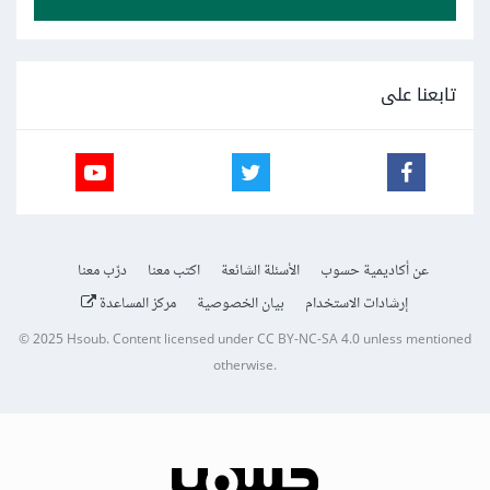
تابعنا على
عن أكاديمية حسوب
الأسئلة الشائعة
اكتب معنا
درّب معنا
إرشادات الاستخدام
بيان الخصوصية
مركز المساعدة
© 2025
Hsoub
.
Content licensed under
CC BY-NC-SA 4.0
unless mentioned
otherwise.