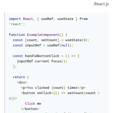
React.js:
import
React
,
{
 useRef
,
 useState 
}
 from 
'react'
;
function
ExampleComponent
()
{
const
[
count
,
 setCount
]
=
 useState
(
0
);
const
 inputRef 
=
 useRef
(
null
);
const
 handleButtonClick 
=
()
=>
{
    inputRef
.
current
.
focus
();
};
return
(
<
div
>
<
p
>
You
 clicked 
{
count
}
 times
</
p
>
<
button onClick
={()
=>
 setCount
(
count 
+
1
)}>
Click
 me

</
button
>