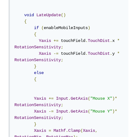
void
LateUpdate
()
{
if
(
enableMobileInputs
)
{
Yaxis
+=
 touchField
.
TouchDist
.
x 
*
RotationSensitivity
;
Xaxis
-=
 touchField
.
TouchDist
.
y 
*
RotationSensitivity
;
}
else
{
Yaxis
+=
Input
.
GetAxis
(
"Mouse X"
)*
RotationSensitivity
;
Xaxis
-=
Input
.
GetAxis
(
"Mouse Y"
)*
RotationSensitivity
;
}
Xaxis
=
Mathf
.
Clamp
(
Xaxis
,