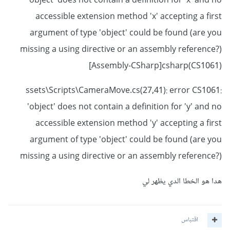
object' does not contain a definition for 'x' and no
float
 smoothTime 
=
0.12f
;
accessible extension method 'x' accepting a first
Vector3
 targetRotation
;
argument of type 'object' could be found (are you
Vector3
 currentVel
;
public
bool
 enableMobileInputs 
=
false
;
missing a using directive or an assembly reference?)
public
FixedTouchField
 touchField
;
[Assembly-CSharp]csharp(CS1061)
void
LateUpdate
()
ssets\Scripts\CameraMove.cs(27,41): error CS1061:
{
if
(
enableMobileInputs 
&&
'object' does not contain a definition for 'y' and no
touchField 
!=
 null
)
accessible extension method 'y' accepting a first
{
Yaxis
+=
 touchField
.
TouchDist
.
x 
*
argument of type 'object' could be found (are you
RotationSensitivity
;
missing a using directive or an assembly reference?)
Xaxis
-=
 touchField
.
TouchDist
.
y 
*
RotationSensitivity
;
}
هدا هو الخطا الدي يظهر لي
else
{
Yaxis
+=
Input
.
GetAxis
(
"Mouse X"
)
اقتباس
*
RotationSensitivity
;
Xaxis
-=
Input
.
GetAxis
(
"Mouse Y"
)