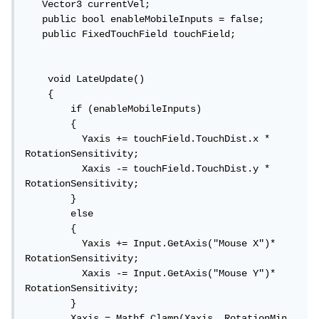
   Vector3 currentVel;

   public bool enableMobileInputs = false;

   public FixedTouchField touchField;

    void LateUpdate()

    {

        if (enableMobileInputs)

        {

          Yaxis += touchField.TouchDist.x * 
RotationSensitivity;

          Xaxis -= touchField.TouchDist.y * 
RotationSensitivity;

        }

        else

        {

          Yaxis += Input.GetAxis("Mouse X")* 
RotationSensitivity;

          Xaxis -= Input.GetAxis("Mouse Y")* 
RotationSensitivity;

        }

        Xaxis = Mathf.Clamp(Xaxis, RotationMin, 