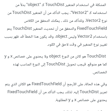
enableMobileInputs. ويتم التحقق من ذلك باستخدام العامل
المشكلة في استخدام المتغير TouchDist كـ "object" بدلاً من
اللوجيكي && لإجراء اختبار مزدوج.
استخدامه كـ "Vector2". يجب التأكد من أن المتغير TouchDist من
ssets\Scripts\CameraMove.cs(27,41): error
نوع Vector2. وللتأكد من ذلك ، يمكنك التحقق من الكلاس
كما يمكنك التحقق من الرسائل التي يتم عرضها في لوحة التحكم
CS1061: 'object' does not contain a definition for
FixedTouchField والتحقق من أن تحديث المتغير TouchDist يتم
Console في Unity لمعرفة مزيد من المعلومات حول الخطأ الذي
'y' and no accessible extension method 'y'
باستخدام Vector2 وليس object. وقد يكون هذا الخطأ قد ظهر بسبب
تواجهه. وفي حالة وجود رسائل خطأ، يمكنك مشاركتها معنا هنا
accepting a first argument of type 'object' could
تغيير نوع المتغير في وقت لاحق في الكود.
لتمكيننا من تقديم المساعدة المناسبة.
be found (are you missing a using directive or an
TouchDist هو كائن من النوع object ولا يحتوي على خصائص x و y
assembly reference?)
كما هو متوقع. فيجب تحويل TouchDist إلى النوع المناسب لهذه
في الفيجيوال ستوديو كود:
الخصائص.
object' does not contain a definition for 'x' and no
وفي هذه الحالة، على الأرجح أن FixedTouchField هو الكائن الذي يتم
accessible extension method 'x' accepting a first
تمرير TouchDist إليه. لذلك، يجب التأكد من أن FixedTouchField
argument of type 'object' could be found (are you
يحتوي على خصائص x و y المطلوبة.
missing a using directive or an assembly