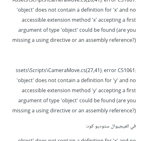
إذا كانت المكتبة المستخدمة لـ FixedTouchField تم تضمينها
Assets\Scripts\CameraMove.cs(26,41): error CS1061:
بشكل صحيح في مشروع Unity الخاص بك، وهل تم تعيين الكائن
'object' does not contain a definition for 'x' and no
touchField الخاص بـ FixedTouchField بشكل صحيح في
accessible extension method 'x' accepting a first
المحرر.
argument of type 'object' could be found (are you
missing a using directive or an assembly reference?)
تعديل الكود بهذا الشكل قد يكون حلاً لهذه المشكلة:
using
System
.
Collections
;
ssets\Scripts\CameraMove.cs(27,41): error CS1061:
using
System
.
Collections
.
Generic
;
using
UnityEngine
;
'object' does not contain a definition for 'y' and no
accessible extension method 'y' accepting a first
public
class
CameraMove
:
MonoBehaviour
{
argument of type 'object' could be found (are you
public
float
Yaxis
;
missing a using directive or an assembly reference?)
public
float
Xaxis
;
public
float
RotationSensitivity
=
8f
;
public
Transform
 target
;
في الفيجيوال ستوديو كود:
float
RotationMin
=
-
40
;
float
RotationMax
=
80f
;