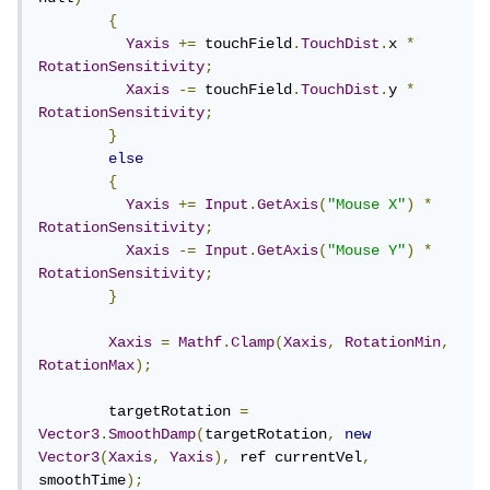
{
Yaxis
+=
 touchField
.
TouchDist
.
x 
*
RotationSensitivity
;
Xaxis
-=
 touchField
.
TouchDist
.
y 
*
RotationSensitivity
;
}
else
{
Yaxis
+=
Input
.
GetAxis
(
"Mouse X"
)
*
RotationSensitivity
;
Xaxis
-=
Input
.
GetAxis
(
"Mouse Y"
)
*
RotationSensitivity
;
}
Xaxis
=
Mathf
.
Clamp
(
Xaxis
,
RotationMin
,
RotationMax
);
        targetRotation 
=
Vector3
.
SmoothDamp
(
targetRotation
,
new
Vector3
(
Xaxis
,
Yaxis
),
 ref currentVel
,
smoothTime
);