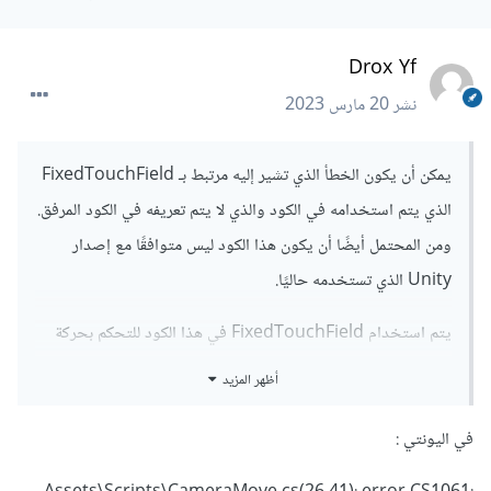
Drox Yf
نشر
20 مارس 2023
يمكن أن يكون الخطأ الذي تشير إليه مرتبط بـ FixedTouchField
الذي يتم استخدامه في الكود والذي لا يتم تعريفه في الكود المرفق.
ومن المحتمل أيضًا أن يكون هذا الكود ليس متوافقًا مع إصدار
Unity الذي تستخدمه حاليًا.
يتم استخدام FixedTouchField في هذا الكود للتحكم بحركة
الكاميرا باستخدام إدخالات اللمس على الهواتف النقالة. ومن المحتمل
أظهر المزيد
أن يكون الخطأ الذي تواجهه مرتبطًا بهذا المتغير.
في اليونتي
:
إذا كان الخطأ مرتبطًا بـ FixedTouchField، يرجى التحقق من ما