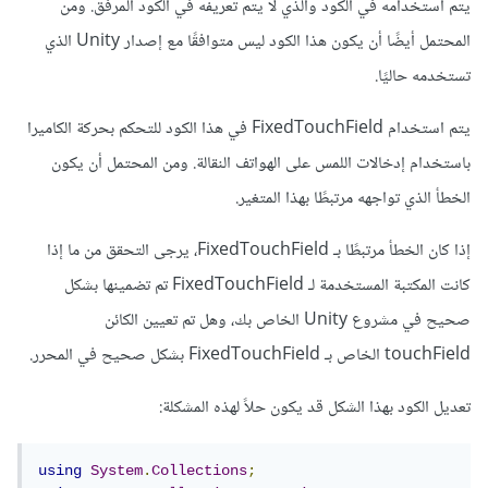
يتم استخدامه في الكود والذي لا يتم تعريفه في الكود المرفق. ومن
المحتمل أيضًا أن يكون هذا الكود ليس متوافقًا مع إصدار Unity الذي
تستخدمه حاليًا.
يتم استخدام FixedTouchField في هذا الكود للتحكم بحركة الكاميرا
باستخدام إدخالات اللمس على الهواتف النقالة. ومن المحتمل أن يكون
الخطأ الذي تواجهه مرتبطًا بهذا المتغير.
إذا كان الخطأ مرتبطًا بـ FixedTouchField، يرجى التحقق من ما إذا
كانت المكتبة المستخدمة لـ FixedTouchField تم تضمينها بشكل
صحيح في مشروع Unity الخاص بك، وهل تم تعيين الكائن
touchField الخاص بـ FixedTouchField بشكل صحيح في المحرر.
تعديل الكود بهذا الشكل قد يكون حلاً لهذه المشكلة:
using
System
.
Collections
;