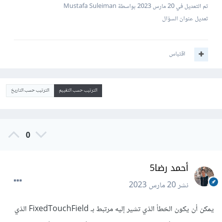
تم التعديل في
20 مارس 2023
بواسطة Mustafa Suleiman
تعديل عنوان السؤال
اقتباس
الترتيب حسب التقييم
الترتيب حسب التاريخ
0
أحمد رضا5
نشر
20 مارس 2023
يمكن أن يكون الخطأ الذي تشير إليه مرتبط بـ FixedTouchField الذي