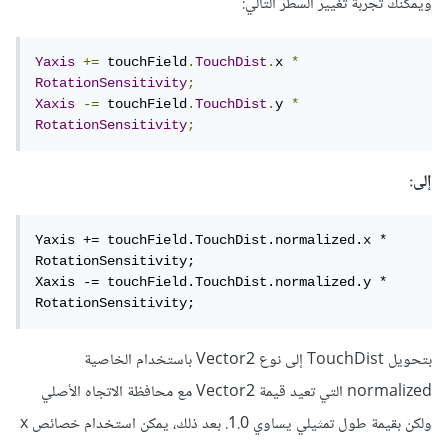
ويمكنك تجربة تغيير السطر التالي:
reference?) [Assembly-CSharp]csharp(CS1061)
Yaxis
+=
 touchField
.
TouchDist
.
x 
*
ssets\Scripts\CameraMove.cs(27,41): error
RotationSensitivity
;
CS1061: 'object' does not contain a definition for
Xaxis
-=
 touchField
.
TouchDist
.
y 
*
RotationSensitivity
;
'y' and no accessible extension method 'y'
accepting a first argument of type 'object' could
إلى:
be found (are you missing a using directive or an
assembly reference?)
Yaxis += touchField.TouchDist.normalized.x * 
RotationSensitivity;

هدا هو الخطا الدي يظهر لي
Xaxis -= touchField.TouchDist.normalized.y * 
RotationSensitivity;
بتحويل TouchDist إلى نوع Vector2 باستخدام الخاصية
normalized التي تعيد قيمة Vector2 مع محافظة الاتجاه الأصلي
ولكن بقيمة طول تمثيلي يساوي 1.0. بعد ذلك، يمكن استخدام خصائص x