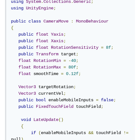
using
System
.
Collections
.
Generic
;
using
UnityEngine
;
public
class
CameraMove
:
MonoBehaviour
{
public
float
Yaxis
;
public
float
Xaxis
;
public
float
RotationSensitivity
=
8f
;
public
Transform
 target
;
float
RotationMin
=
-
40
;
float
RotationMax
=
80f
;
float
 smoothTime 
=
0.12f
;
Vector3
 targetRotation
;
Vector3
 currentVel
;
public
bool
 enableMobileInputs 
=
false
;
public
FixedTouchField
 touchField
;
void
LateUpdate
()
{
if
(
enableMobileInputs 
&&
 touchField 
!=
null
)