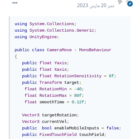
نشر
20 مارس 2023
using
System
.
Collections
;
using
System
.
Collections
.
Generic
;
using
UnityEngine
;
public
class
CameraMove
:
MonoBehaviour
{
public
float
Yaxis
;
public
float
Xaxis
;
public
float
RotationSensitivity
=
8f
;
public
Transform
 target
;
float
RotationMin
=
-
40
;
float
RotationMax
=
80f
;
float
 smoothTime 
=
0.12f
;
Vector3
 targetRotation
;
Vector3
 currentVel
;
public
bool
 enableMobileInputs 
=
false
;
public
FixedTouchField
 touchField
;