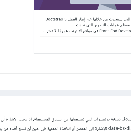
تعتمد تعريف الخاصية data-bs-dismiss للإشارة إلى العنصر أو النافذة المعنية في حين أن نسخ أقدم 