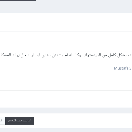
ه بشكل كامل من البوتستراب وكذالك لم يشتغل عندي ابد اريد حل لهذه المشكله
الترتيب حسب التقييم
ال