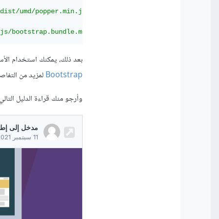
dist/umd/popper.min.js"
integrity
=
"sha384-IQsoLXl5PILFho
js/bootstrap.bundle.min.js"
integrity
=
"sha384-MrcW6ZMFYl
بعد ذلك، يمكنك استخدام الأساليب والمكونات المخ
Bootstrap
لمزيد من التفاص
وأرجو منك قراءة الدليل التالي.