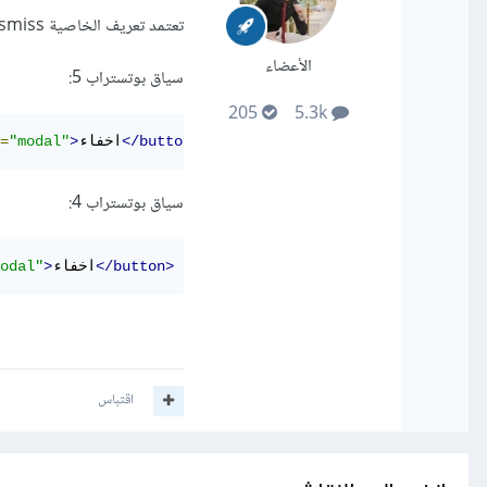
تعتمد تعريف الخاصية data-dismiss دون المفتاح bs. انتبه الى ذلك في وصف سياق صحيح.
الأعضاء
سياق بوتستراب 5:
205
5.3k
</button>
اخفاء
>
"modal"
=
سياق بوتستراب 4:
</button>
اخفاء
>
odal"
اقتباس