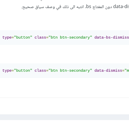
type
=
"button"
class
=
"btn btn-secondary"
data-bs-dismiss
type
=
"button"
class
=
"btn btn-secondary"
data-dismiss
=
"m