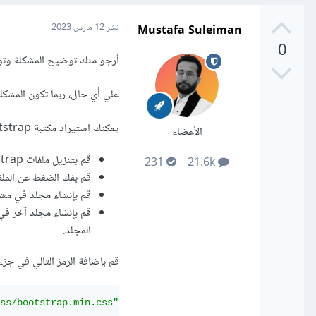
Mustafa Suleiman
نشر
12 مارس 2023
0
أرجو منك توضيح المشكلة وتو
علي أي حال، ربما تكون المشكلة أنك لم تقم
يمكنك استيراد مكتبة Bootstrap في مشروعك بالطريقة التالية:
الأعضاء
قم بتنزيل ملفات Bootstrap من الموقع الرسمي bootstrap.com.
231
21.6k
قم بفك الضغط عن الملفا
قم بإنشاء مجلد في مشروعك واسمه "css" وضع ملف "
المجلد.
قم بإضافة الرمز التالي في جزء الرأس (head) من ملف HTML
ss/bootstrap.min.css"
rel
=
"stylesheet"
integrity
=
"sha384