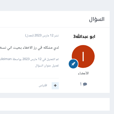
السؤال
ابو عبدالله3
نشر
12 مارس 2023
(معدل)
لدي مشكله في رز الاخفاء بحيث اني نسخت
تم التعديل في
12 مارس 2023
بواسطة Mustafa Suleiman
تعديل عنوان السؤال
الأعضاء
1
اقتباس