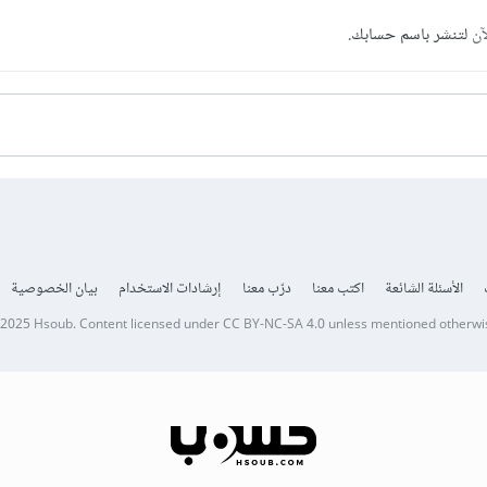
آن
لتنشر باسم حسابك.
الأسئلة الشائعة
اكتب معنا
درّب معنا
إرشادات الاستخدام
بيان الخصوصية
 2025
Hsoub
.
Content licensed under
CC BY-NC-SA 4.0
unless mentioned otherwi