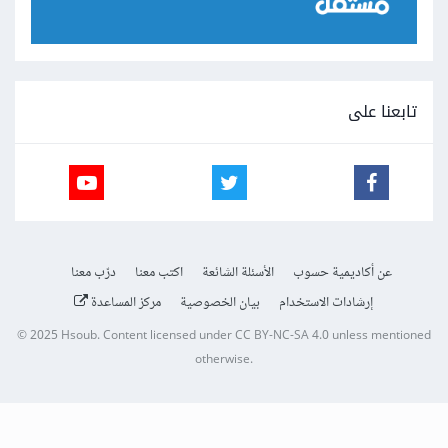
تابعنا على
عن أكاديمية حسوب
الأسئلة الشائعة
اكتب معنا
درّب معنا
إرشادات الاستخدام
بيان الخصوصية
مركز المساعدة
© 2025
Hsoub
.
Content licensed under
CC BY-NC-SA 4.0
unless mentioned
otherwise.