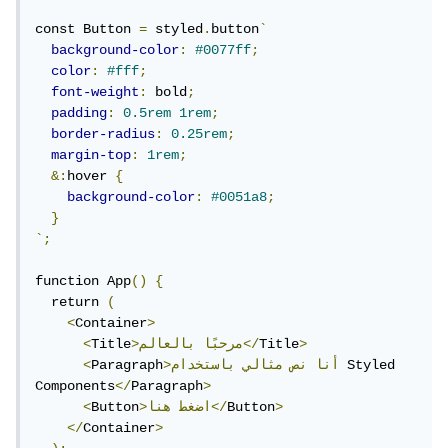
const Button 
=
 styled
.
button
`
background-color
:
#0077ff
;
color
:
#fff
;
font-weight
:
 bold
;
padding
:
0.5rem
1rem
;
border-radius
:
0.25rem
;
margin-top
:
1rem
;
&:
hover 
{
background-color
:
#0051a8
;
}
`;
function App
()
{
  return 
(
<
Container
>
>
Title
بالعالم</
>مرحبًا
Title
<
 Styled 
>أنا
نص
مثالي
باستخدام
Paragraph
<
Components
</
Paragraph
>
>
Button
هنا</
>اضغط
Button
<
</
Container
>