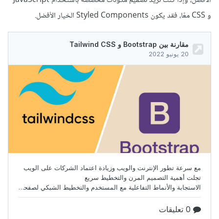
الأفضل، وإذا كنت تريد تصميم مكونات مخصصة باستخدام JavaScript
و CSS معًا، فقد يكون Styled Components الخيار الأفضل.