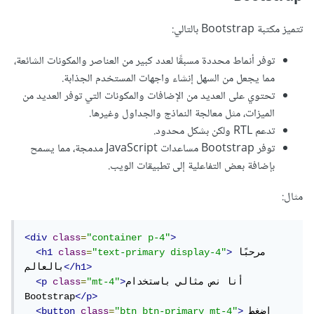
تتميز مكتبة Bootstrap بالتالي:
توفر أنماط محددة مسبقًا لعدد كبير من العناصر والمكونات الشائعة،
مما يجعل من السهل إنشاء واجهات المستخدم الجذابة.
تحتوي على العديد من الإضافات والمكونات التي توفر العديد من
الميزات، مثل معالجة النماذج والجداول وغيرها.
تدعم RTL ولكن بشكل محدود.
توفر Bootstrap مساعدات JavaScript مدمجة، مما يسمح
بإضافة بعض التفاعلية إلى تطبيقات الويب.
مثال:
<div
class
=
"container p-4"
>
مرحبًا 
>
"text-primary display-4"
=
class
<h1
</h1>
بالعالم
أنا نص مثالي باستخدام 
>
"mt-4"
=
class
<p
Bootstrap
</p>
اضغط 
>
"btn btn-primary mt-4"
=
class
<button