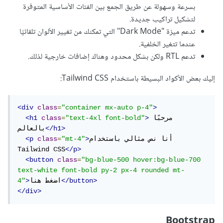
بسرعة وسهولة عن طريق الجمع بين الفئات الأساسية المتوفرة
لتشكيل تراكيب جديدة.
تدعم ميزة "Dark Mode" التي تمكنك من تغيير الألوان تلقائيًا
عندما تتغير الخلفية.
تدعم RTL ولكن بشكل محدود وهناك إضافات خارجية لذلك.
إليك بعض الأكواد البسيطة باستخدام Tailwind CSS:
<div
class
=
"container mx-auto p-4"
>
مرحبًا 
>
"text-4xl font-bold"
=
class
<h1
</h1>
بالعالم
أنا نص مثالي باستخدام 
>
"mt-4"
=
class
<p
Tailwind CSS
</p>
<button
class
=
"bg-blue-500 hover:bg-blue-700 
text-white font-bold py-2 px-4 rounded mt-
</button>
اضغط هنا
>
4"
</div>
Bootstrap