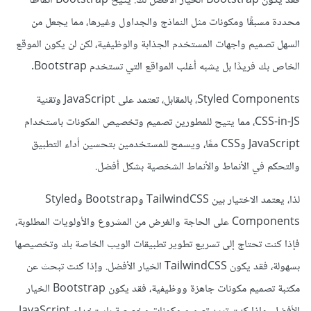
فقد يكون Bootstrap الخيار الأفضل لك. يتيح Bootstrap أنماطًا
محددة مسبقًا ومكونات مثل النماذج والجداول وغيرها، مما يجعل من
السهل تصميم واجهات المستخدم الجذابة والوظيفية، لكن لن يكون الموقع
الخاص بك فريدًا بل يشبه أغلب المواقع التي تستخدم Bootstrap.
Styled Components، بالمقابل، تعتمد على JavaScript وتقنية
CSS-in-JS، مما يتيح للمطورين تصميم وتخصيص المكونات باستخدام
JavaScript وCSS معًا، ويسمح للمستخدمين بتحسين أداء التطبيق
والتحكم في الأنماط والأنماط الشخصية بشكل أفضل.
لذا، يعتمد الاختيار بين TailwindCSS وBootstrap وStyled
Components على الحاجة والغرض من المشروع والأولويات المطلوبة،
فإذا كنت تحتاج إلى تسريع تطوير تطبيقات الويب الخاصة بك وتخصيصها
بسهولة، فقد يكون TailwindCSS الخيار الأفضل. وإذا كنت تبحث عن
مكتبة تصميم مكونات جاهزة ووظيفية، فقد يكون Bootstrap الخيار