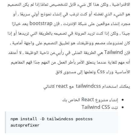
الافتراضية ، ولكن هذا كل شيء قابل للتخصيص تمامًا.إذا لم يكن التصميم
هو الشيء الذي تفضله أو كنت ترغب في إنشاء نموذج أولي سريعًا ، أو
مجرد إنشاء موقعين على شبكة الإنترنت ، فإن bootstrap يعد خيارًا
جيدًا ، ولكن إذا كنت تريد المرونة في تصميمه بالطريقة التي تريدها أو إذا
كان لمشروعك مصمم ووظيفتك هو تطبيق التصميم على واجهة أمامية ،
فإن Tailwind هي الطريقة المثلى في رأيي.من ناحية الوظيفة ، لا أعتقد
أنه مهم للغاية عندما يتعلق الأمر بأطر العمل. من المهم جدًا فهم المفاهيم
الأساسية وراء Css وتعلمها إلى مستوى لائق
يمكنك استخدام tailwindcss مع react كالتالي
إنشاء مشروع React الخاص بك
ثبّت Tailwind CSS
npm install 
-
D tailwindcss postcss 
autoprefixer