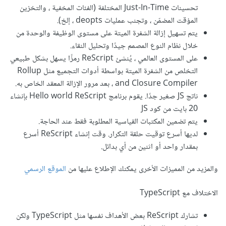
تحسينات Just-In-Time المختلفة (الفئات المخفية ، والتخزين
المؤقت المضمّن ، وتجنب عمليات deopts ، إلخ).
يتم تسهيل إزالة الشفرة الميتة على مستوى الوظيفة والوحدة من
خلال نظام النوع المصمم جيدًا وتحليل النقاء.
على المستوى العالمي ، يُنشئ ReScript رمزًا يسهل بشكل طبيعي
التخلص من الشفرة الميتة بواسطة أدوات التجميع مثل Rollup
and Closure Compiler ، بعد مرور الإزالة المعقد الخاص به.
ناتج JS صغير جدًا. يقوم برنامج Hello world ReScript بإنشاء
20 بايت من كود JS
يتم تضمين المكتبات القياسية المطلوبة فقط عند الحاجة.
لديها أسرع توقيت حلقة التكرار. وقت إنشاء ReScript أسرع
بمقدار واحد أو اثنين من أي بدائل.
والمزيد من المميزات الأخرى يمكنك الإطلاع عليها من
الموقع الرسمي
الاختلاف مع TypeScript
تشارك ReScript بعض الأهداف نفسها مثل TypeScript ولكن