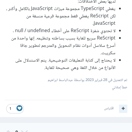
لديها بعض الاختلافات:
يغطي TypeScript مجموعة ميزات JavaScript بالكامل وأكثر ،
لكن ReScript يغطي فقط مجموعة فرعية منسقة من
JavaScript.
لا تحتوي شفرة ReScript على أخطاء null / undefined .
ReScript سريع للغاية بسبب بساطته وتنظيمه. إنها واحدة من
أسرع سلاسل أدوات نظام التحويل والمترجم لتطوير جافا
سكريبت.
لا يحتاج إلى كتابة التعليقات التوضيحية. يتم الاستدلال على
الأنواع من خلال اللغة وهي صحيحة للغاية.
تم التعديل في
28 فبراير 2023
بواسطة عبدالباسط ابراهيم
خطأ إملائي
اقتباس
1