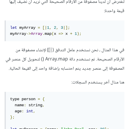
لنفترض أن لدينا مصفوفة من الأرقام الصحيحة التي نريد أن نضيف إليها
قيمة واحدة:
let
 myArray 
=
[|
1
,
2
,
3
|];
myArray
->
Array
.
map
(
x 
=>
 x 
+
1
);
في هذا المثال ، نحن نستخدم عامل التدفق (|]) لإنشاء مصفوفة من
الأرقام الصحيحة. ثم نستخدم دالة Array.map () لتحويل كل عنصر في
المصفوفة إلى عنصر جديد يتم احتسابه بإضافة واحد إلى القيمة الحالية.
هنا مثال آخر يستخدم السجلات:
type person 
=
{
  name
:
 string
,
  age
:
int
,
};