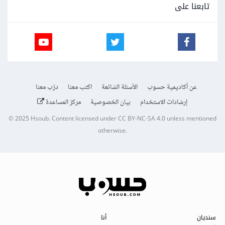
تابعنا على
عن أكاديمية حسوب
الأسئلة الشائعة
اكتب معنا
درّب معنا
إرشادات الاستخدام
بيان الخصوصية
مركز المساعدة
© 2025
Hsoub
.
Content licensed under
CC BY-NC-SA 4.0
unless mentioned
otherwise.