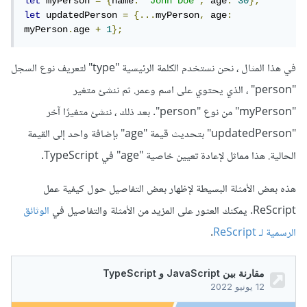
let
 myPerson 
=
{
name
:
"John Doe"
,
 age
:
30
};
let
 updatedPerson 
=
{...
myPerson
,
 age
:
myPerson
.
age 
+
1
};
في هذا المثال ، نحن نستخدم الكلمة الرئيسية "type" لتعريف نوع السجل
"person" ، الذي يحتوي على اسم وعمر. ثم ننشئ متغير
"myPerson" من نوع "person". بعد ذلك ، ننشئ متغيرًا آخر
"updatedPerson" بتحديث قيمة "age" بإضافة واحد إلى القيمة
الحالية. هذا مماثل لإعادة تعيين خاصية "age" في TypeScript.
هذه بعض الأمثلة البسيطة لإظهار بعض التفاصيل حول كيفية عمل
ReScript. يمكنك العثور على المزيد من الأمثلة والتفاصيل في
الوثائق
الرسمية لـ ReScript
.