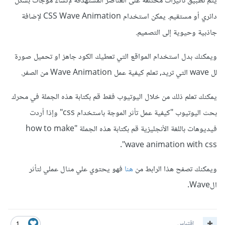
يتم تطبيق تأثيرات مختلفة على العناصر المستهدفة لإنشاء موجات بشكل
</div>
</div>
دائري أو مستقيم. يمكن استخدام CSS Wave Animation لإضافة
جاذبية وحيوية إلى التصميم.
.
background 
{
background-image
:
url
(
'blob-
ويمكنك بدل استخدام المواقع التي تعطيك الكود جاهز او تحميل صورة
background.png'
);
height
:
500px
;
لل wave التي تريد, تعلم كيفية عمل Wave Animation من الصفر.
position
:
 relative
;
}
يمكنك تعلم ذلك من خلال اليوتيوب فقط قم بكتابة هذه الجملة في محرك
بحث اليوتيوب "كيفية عمل تأثر الموجة باستخدام css" وإذا أردت
.
waves 
{
background-image
:
url
(
'wave.png'
);
فيديوهات باللغة الأنجليزية قم بكتابة هذه الجملة "how to make
background-repeat
:
 repeat-x
;
wave animation with css".
height
:
150px
;
position
:
 absolute
;
bottom
:
0
;
ويمكنك تصفح هذا الرابط من
هنا
فهو يحتوي علي مثال عملي لتأثر
width
:
100%
;
الWave.
}
.
content 
{
position
:
 absolute
;
اقتباس
1