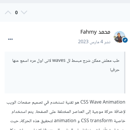
CSS الجاهزة مثل Bootstrap أو Materialize، والتي توفر
العديد من الأدوات والنماذج الجاهزة التي يمكن استخدامها كأساس
0
لتصميمك الخاص.
محمد Fahmy
وإليك مثال لاستخدام الأدوات التي تولد صور الـ SVG كما في
التصميم وهما الـ Blob و الـ Wave.
نشر
4 مارس 2023
والكود يعتمد على أنك ستقوم بتحميل صور الـ SVG ووضعها في
طب معلش ممكن شرح مبسط لل waves لانى اول مره اسمع عنها
ملفات المشروع، وبإمكانك أيضًا استخدام كود SVG الذي توفره
حرفيا
الأدوات بدلاً من تحميل الصورة حيث يتم وضعها داخل
index.html في الجزء المراد عرضها به.
<div
class
=
"background"
>
CSS Wave Animation هو تقنية تستخدم في تصميم صفحات الويب
<div
class
=
"waves"
></div>
لإضافة حركة موجية إلى العناصر المختلفة على الصفحة. يتم استخدام
<div
class
=
"content"
>
</h1>
عنوان التسجيل
<h1>
خاصية CSS transform و animation لتحقيق هذه الحركة، حيث
</button>
الاشتراك
<button>