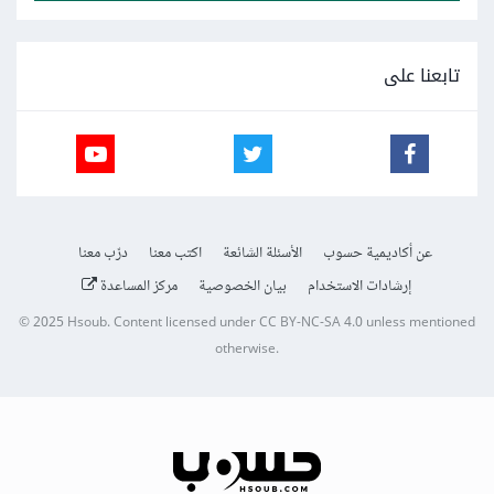
تابعنا على
عن أكاديمية حسوب
الأسئلة الشائعة
اكتب معنا
درّب معنا
إرشادات الاستخدام
بيان الخصوصية
مركز المساعدة
© 2025
Hsoub
.
Content licensed under
CC BY-NC-SA 4.0
unless mentioned
otherwise.