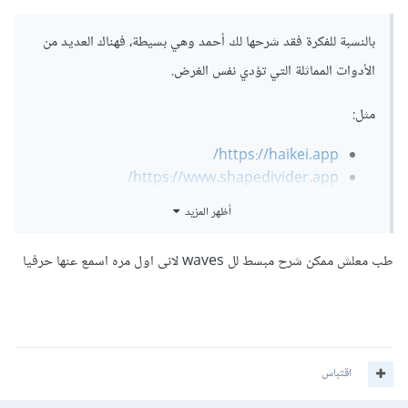
بالنسبة للفكرة فقد شرحها لك أحمد وهي بسيطة، فهناك العديد من
الأدوات المماثلة التي تؤدي نفس الغرض.
مثل:
https://haikei.app/
https://www.shapedivider.app/
أظهر المزيد
وبالنسبة لتصميم الصورة التي قمت بإرفاقها يتم باستخدام HTML
و CSS و JavaScript. يمكن استخدام العناصر الأساسية في
طب معلش ممكن شرح مبسط لل waves لانى اول مره اسمع عنها حرفيا
HTML مثل divs و spans والاحتفاظ بها في مكان محدد على
الصفحة باستخدام CSS. يمكنك استخدام grid و flexbox
للحصول على التنسيق المطلوب كما في الصورة.
اقتباس
إذا كنت بحاجة إلى مساعدة في البدء، يمكنك الاستعانة بمكتبات