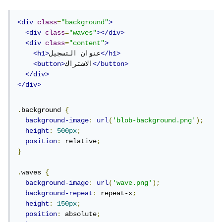
<div
class
=
"background"
>
<div
class
=
"waves"
></div>
<div
class
=
"content"
>
</h1>
عنوان التسجيل
<h1>
</button>
الاشتراك
<button>
</div>
</div>
.
background 
{
background-image
:
url
(
'blob-background.png'
);
height
:
500px
;
position
:
 relative
;
}
.
waves 
{
background-image
:
url
(
'wave.png'
);
background-repeat
:
 repeat-x
;
height
:
150px
;
position
:
 absolute
;