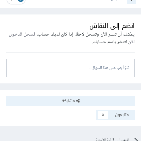
top
:
50%
;
left
:
50%
;
transform
:
 translate
(-
50%
,
-
50%
);
text-align
:
 center
;
انضم إلى النقاش
color
:
 white
;
يمكنك أن تنشر الآن وتسجل لاحقًا. إذا كان لديك حساب،
فسجل الدخول
}
الآن
لتنشر باسم حسابك.
h1 
{
font-size
:
40px
;
margin-bottom
:
30px
;
أجب على هذا السؤال...
}
button 
{
background-color
:
#d4af37
;
border
:
 none
;
مشاركة
color
:
 white
;
padding
:
15px
32px
;
متابعون
text-align
:
 center
;
3
text-decoration
:
 none
;
display
:
 inline-block
;
font-size
:
16px
;
اذهب إلى قائمة الأسئلة
cursor
:
 pointer
;