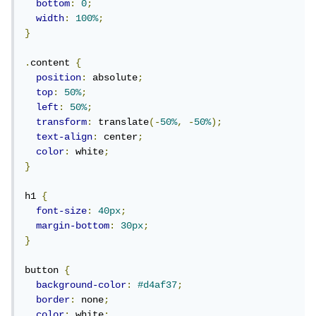
bottom
:
0
;
width
:
100%
;
}
.
content 
{
position
:
 absolute
;
top
:
50%
;
left
:
50%
;
transform
:
 translate
(-
50%
,
-
50%
);
text-align
:
 center
;
color
:
 white
;
}
h1 
{
font-size
:
40px
;
margin-bottom
:
30px
;
}
button 
{
background-color
:
#d4af37
;
border
:
 none
;
color
:
 white
;