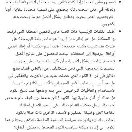
تعميم رسائل الخطأ
:
إذا كنت تتلقى رسالة خطأ ، لا تقم فقط بنسخه
ولصقه في حقل البحث ، لأنه يحتوي على تسمية محددة للغاية. أولاً
، قم بتعميم النص بحيث يتطابق بشكل أفضل مع ما يبحث عنه
الآخرون.
أضف الكلمات الرئيسية ذات الصلةحاول تخمين المنطقة التي ترتبط
بها المشكلة. هل هو إطار عمل؟ ربما هو خاص بلغة البرمجة؟ هل
ظهرت بعد تثبيت مكتبة جديدة؟ أضف اسم المكتبة أو إطار العمل
أو لغة البرمجة إلى استعلام البحث للحصول على نتائج أفضل.
لا تنسخ وتلصق بشكل لأمر رائع أن تكون قد عثرت على جزء من
التعليمات البرمجية التي تحل مشكلتك. . من الأفضل قضاء بضع
دقائق في قراءة الكود الذي حصلت عليه من الإنترنت والتفكير في:
هل هو آمن من منظور الأمن السيبراني؟تأكد من الالتزام بشروط
الاستخدام واتفاقيات الترخيص التي يتم وضعها عند نسخ الكود
هل هناك أي آثار جانبية لهذا الكود ؟الآن عندما ترى كيف قام شخص
آخر بذلك ، هل يمكنك القيام بذلك على النحو الأمثل لحالتك
الخاصة؟هل وظيفة المتغير والأسماء الأخرى ذات صلة بالكود
الخاص بك وتتوافق مع سياسة التسمية الخاصة بك؟هل يحتاج هذا
الكود إلى إعادة هيكلة ليناسب الكود المحيط به بشكل أفضل؟