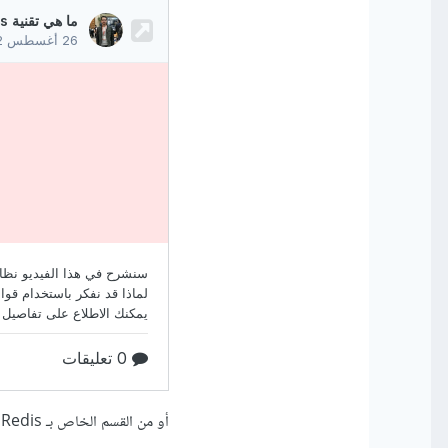
عن تثبيت Redis ضمن نظام التشغيل الموجود لديك في بيئة الاستضافة.
أو من القسم الخاص بـ Redis ضمن أكاديمية حسوب على الرابط التالي: