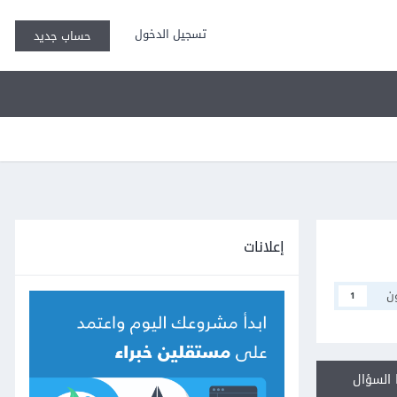
تسجيل الدخول
حساب جديد
إعلانات
ن
1
السؤال