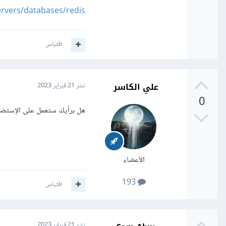
vers/databases/redis/
اقتباس
علي الكاسر
نشر
21 فبراير 2023
0
هل برأيك ستعمل على الإستضا
الأعضاء
193
اقتباس
نشر
21 فبراير 2023