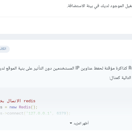
الكات
من الأفضل استخدام Redis كذاكرة مؤقتة لحفظ عناوين IP المستخدمين دون التأثير على بنية الموقع 
تالية كمثال:
//الاتصال بخادم redis
s 
=
new
Redis
();
s
->
connect
(
'127.0.0.1'
,
6379
);
s
->
auth
(
'REDIS_PASSWORD'
);
أظهر المزيد