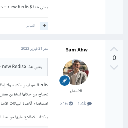
يعني هذا $redis = new Redis(); مكتبه او اطار عمل او ماذا بالضبط
// نا
// للحصول على عنوان المستخدم من الممكن أن ي
اقتباس
Sam Ahw
نشر
21 فبراير 2023
0
يعني هذا $redis = new Redis(); مكتبه او اطار عمل او ماذا بالضبط
//
Redis هو ليس مكتبة ولا 
الأعضاء
نحتاج من خلالها لتخزين بعض 
استخدام قاعدة البيانات الأس
216
1.4k
يمكنك الاطلاع عليها من هذا ال