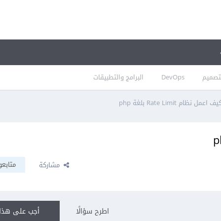
تصميم
DevOps
البرامج والتطبيقات
يف اعمل نظام Rate Limit بلغة php
متابعو
مشاركة
اطرح سؤالًا
أجب على هذا 