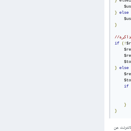
}
 elsei
    $us
}
else
    $us
}
ذاكرة
if
(!
$r
    $re
    $re
    $to
}
else
    $re
    $to
if
       
}
}
لى الانترنت عن