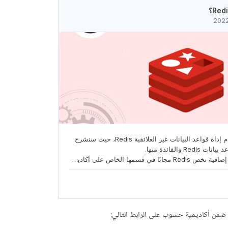
   echo 
"User "
.
 $user_ip_address 
.
" limit exceeded."
;
exit
();
يمكنك مراجعة التوثيق الرسمي لـ Redis وقراءة الأوامر وطرق التثبيت والمزيد من التفاصيل. أو البح