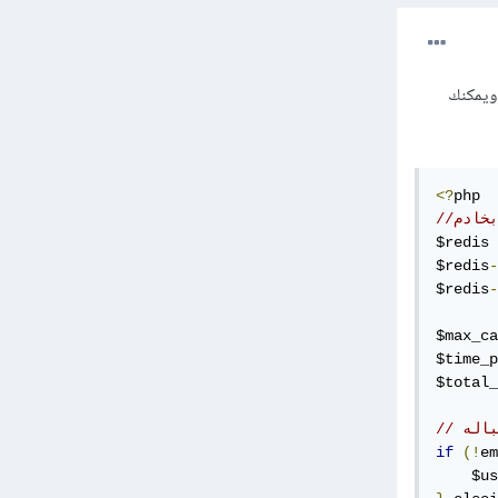
ع لديك، ويمكنك
<?
$redis 
$redis
-
$redis
-
$max_ca
$time_p
$total_
if
(!
em
    $us