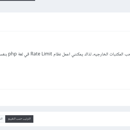
الخارجيه، لذاك يمكنني اعمل نظام Rate Limit في لغة php بنفسي
الترتيب حسب التقييم
ال