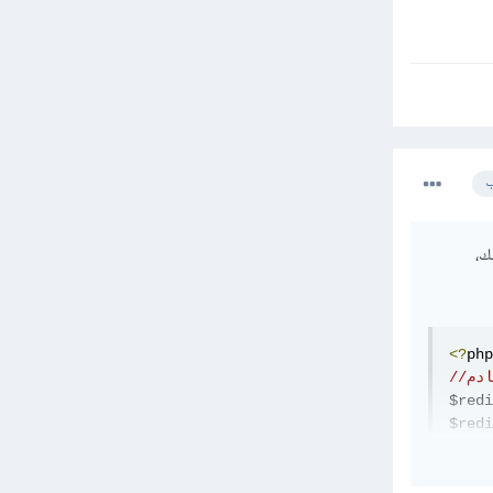
ب
لديك،
<?
$redi
$redi
$redi