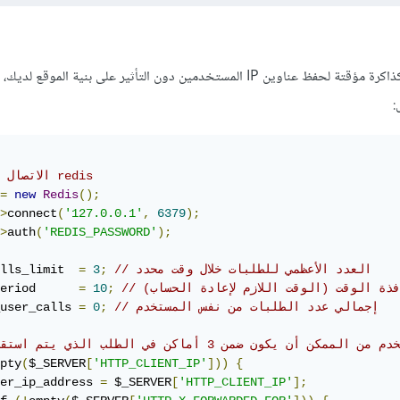
من الأفضل استخدام Redis كذاكرة مؤقتة لحفظ عناوين IP المستخدمين دون التأثير على بنية الموق
:
//الاتصال بخادم redis
=
new
Redis
();
>
connect
(
'127.0.0.1'
,
6379
);
>
auth
(
'REDIS_PASSWORD'
);
// العدد الأعظمي للطلبات خلال وقت محدد
;
3
=
lls_limit  
نافذة الوقت (الوقت اللازم لإعادة الحساب)
;
10
=
eriod      
// إجمالي عدد الطلبات من نفس المستخدم
;
0
=
user_calls 
أن يكون ضمن 3 أماكن في الطلب الذي يتم استقباله
pty
(
$_SERVER
[
'HTTP_CLIENT_IP'
]))
{
er_ip_address 
=
 $_SERVER
[
'HTTP_CLIENT_IP'
];