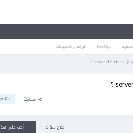
تصميم
DevOps
البرامج والتطبيقات
server ؟
متابعو
مشاركة
اطرح سؤالًا
أجب على هذا 