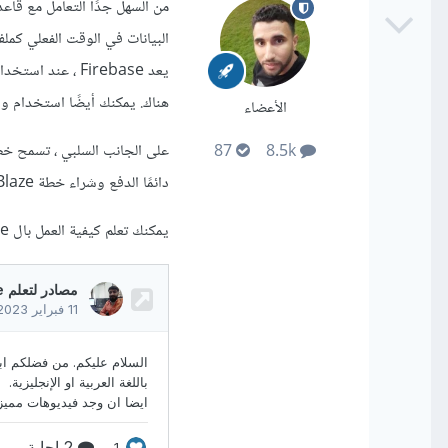
يعد Firebase ، 
هناك. يمكنك أيضًا استخدام وظائف Firebase لإجراء عمليات من جانب الخاد
الأعضاء
87
8.5k
دائمًا الدفع وشراء خطة Blaze الخاصة بهم.
يمكنك تعلم كيفية العمل بال firebase من خلال المصادر في الأجابات على هذا السؤال