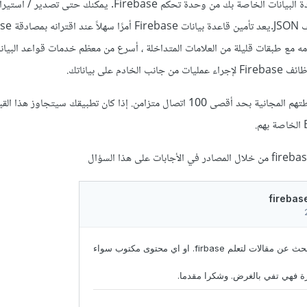
من السهل جدًا التعامل مع قاعدة البيانات الخاصة بك من وحدة تحكم Firebase. يمكنك حتى
عند استخدامه مع طبقات قليلة من العلامات المتداخلة ، أسرع من معظم خدمات قواعد البي
م على بياناتك.
على الجانب السلبي ، تسمح خطتهم المجانية بحد أقصى 100 اتصال متزامن. إذا كان تطبيقك سيتجاو