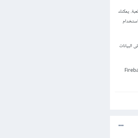
 في اللعبة. يمكنك
أيضًا استخدام
عليمات البرمجية على البيانات
بدء في استخدام Firebase Realtime