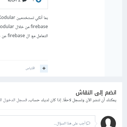
firebase من خلال Kodular من خلال التوثيقات الرسمية ل Kodular عن طريق هذا
التعامل مع ال firebase عن طريق مكونات خاصة ب Kodular بدون معرفة بالبرمجة
اقتباس
انضم إلى النقاش
يمكنك أن تنشر الآن وتسجل لاحقًا. إذا كان لديك حساب،
فسجل الدخول ال
أجب على هذا السؤال...