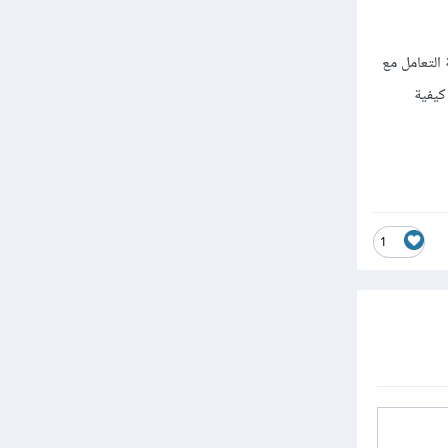
فية التعامل مع
يفية
1