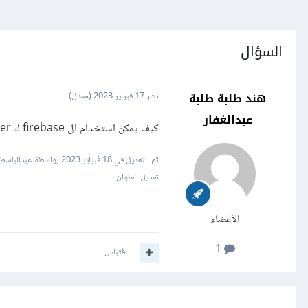
السؤال
هند طلبة طلبة
نشر
17 فبراير 2023
(معدل)
عبدالغفار
كيف يمكن استخدام ال firebase ك server عن طريق اضافة لعبة الى موقع كودلر واخذ score منها واستخدامه ك server
تم التعديل في
18 فبراير 2023
بواسطة عبدالباسط 
تعديل العنوان
الأعضاء
1
اقتباس