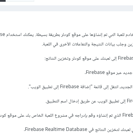
يمكن استخدام Firebase كخادم