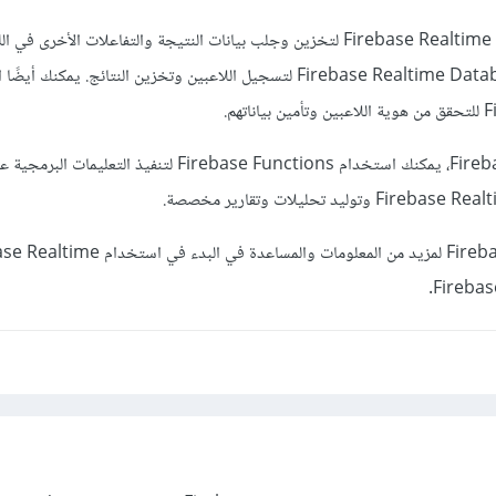
يمكنك استخدام Firebase Realtime Database لتخزين وجلب بيانات النتيجة والتفاعلات الأخرى
الخاص بـ Firebase Realtime Database لتسجيل اللاعبين وتخزين النتائج. يمكنك 
هم.
بمجرد تخزين النتيجة في Firebase، يمكنك استخدام Firebase Functions لتنفيذ الت
يمكنك الاطلاع على وثائق Firebase لمزيد من المعلومات والمساعدة في ال