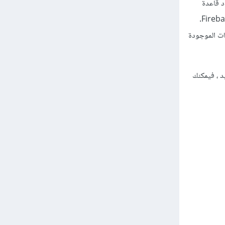
 تصدير / استيراد قاعدة
البيانات في الوقت الفعلي كملف JSON.يعد تأمين قاعدة بيانات Firebase أمرًا سهلاً عند اقترانه بمصادقة Firebase.
انات الموجودة
ز هذا القيد ، فيمكنك