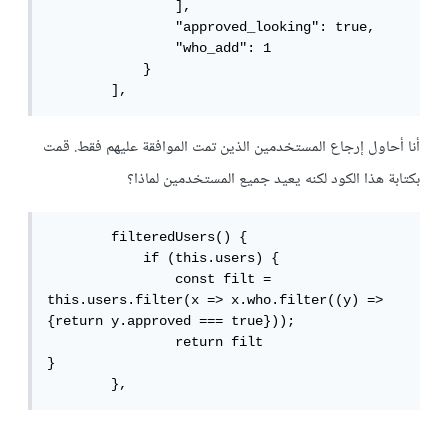
                ],

                "approved_looking": true,

                "who_add": 1

            }

        ],
أنا أحاول إرجاع المستخدمين الذين تمت الموافقة عليهم فقط. قمت
بكتابة هذا الكود لكنه يعيد جميع المستخدمين لماذا؟
        filteredUsers() {

            if (this.users) { 

                const filt = 
this.users.filter(x => x.who.filter((y) => 
{return y.approved === true}));

                return filt

}

        },