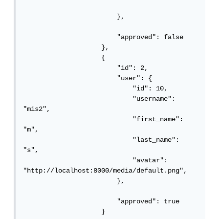
                        },

                        "approved": false

                    },

                    {

                        "id": 2,

                        "user": {

                            "id": 10,

                            "username": 
"mis2",

                            "first_name": 
"m",

                            "last_name": 
"s",

                            "avatar": 
"http://localhost:8000/media/default.png",

                        },

                        "approved": true

                    }
