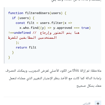
function
 filteredUsers
(
users
)
{
if
(
users
)
{
const
 filt 
=
 users
.
filter
(
x 
=>
      x
.
who
.
find
((
y
)
=>
 y
.
approved 
===
true
)
// هنا يتم العثور وإرجاع 
undefined
!==
المستخدمين المطابقين للشرط
);
return
 filt

}
}
ملاحظة: تم إزالة this من الكود الأصلي لغرض التجريب ويمكنك التصرف
بإعادة الدالة كما كانت مع الأخذ بنظر الإعتبار التغيير الذي عملناه لتعمل
معك بشكل صحيح
اقتباس