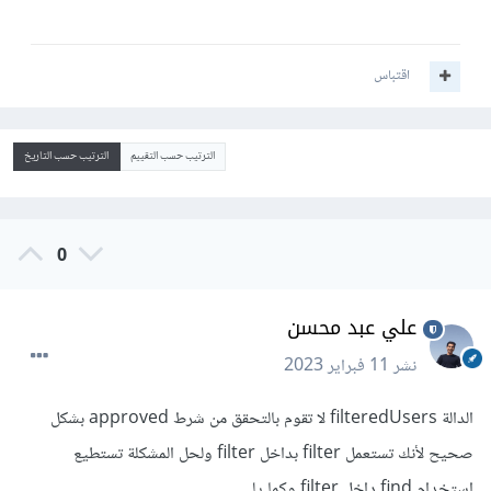
اقتباس
الترتيب حسب التقييم
الترتيب حسب التاريخ
0
علي عبد محسن
نشر
11 فبراير 2023
الدالة filteredUsers لا تقوم بالتحقق من شرط approved بشكل
صحيح لأنك تستعمل filter بداخل filter ولحل المشكلة تستطيع
إستخدام find داخل filter وكما يلي