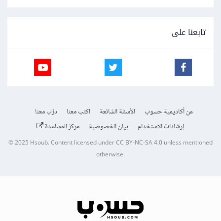
تابعنا على
عن أكاديمية حسوب
الأسئلة الشائعة
اكتب معنا
درّب معنا
إرشادات الاستخدام
بيان الخصوصية
مركز المساعدة
© 2025
Hsoub
.
Content licensed under
CC BY-NC-SA 4.0
unless mentioned
otherwise.