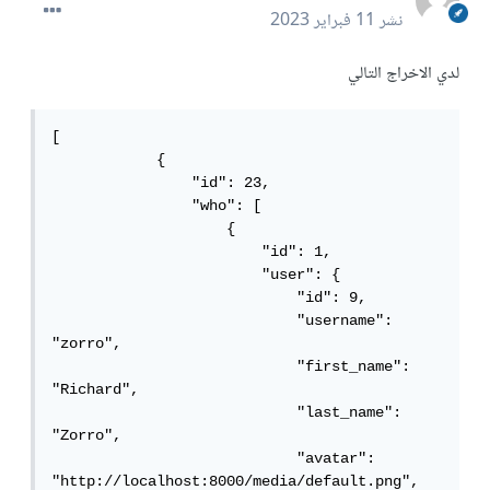
نشر
11 فبراير 2023
لدي الاخراج التالي
[

            {

                "id": 23,

                "who": [

                    {

                        "id": 1,

                        "user": {

                            "id": 9,

                            "username": 
"zorro",

                            "first_name": 
"Richard",

                            "last_name": 
"Zorro",

                            "avatar": 
"http://localhost:8000/media/default.png",
