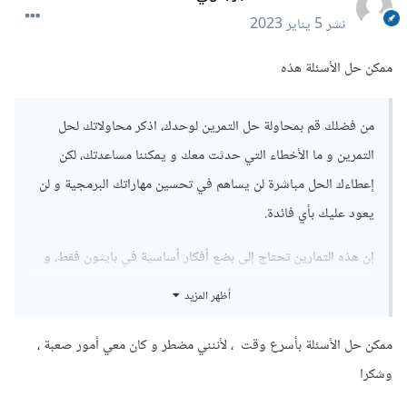
نشر
5 يناير 2023
ممكن حل الأسئلة هذه
من فضلك قم بمحاولة حل التمرين لوحدك، اذكر محاولاتك لحل
التمرين و ما الأخطاء التي حدثت معك و يمكننا مساعدتك، لكن
إعطاءك الحل مباشرة لن يساهم في تحسين مهاراتك البرمجية و لن
يعود عليك بأي فائدة.
إن هذه التمارين تحتاج إلى بضع أفكار أساسية في بايثون فقط، و
هي العبارات الشرطية، الحلقات التكرارية و العمليات الحسابية.
أظهر المزيد
بالإضافة إلى مفهوم واحد أصعب بقليل و هو كيفية معالجة الأخطاء
التي تحدث أثناء التنفيذ.
ممكن حل الأسئلة بأسرع وقت ، لأننني مضطر و كان معي أمور صعبة ،
وشكرا
في حال لم تكن على دراية بما سبق يمكنك الإطلاع على مقالات