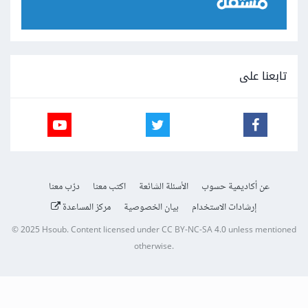
تابعنا على
عن أكاديمية حسوب
الأسئلة الشائعة
اكتب معنا
درّب معنا
إرشادات الاستخدام
بيان الخصوصية
مركز المساعدة
© 2025
Hsoub
.
Content licensed under
CC BY-NC-SA 4.0
unless mentioned
otherwise.