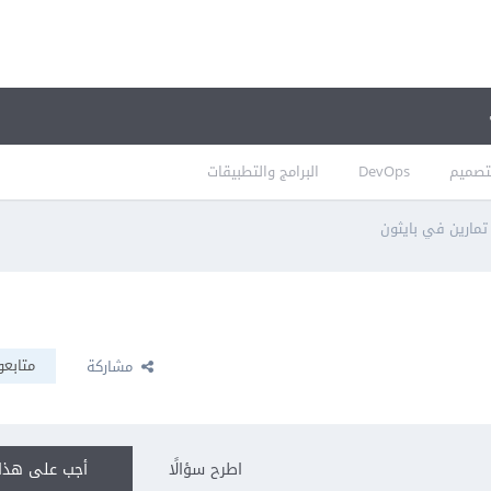
تصميم
DevOps
البرامج والتطبيقات
مارين في بايثون
متابعو
مشاركة
اطرح سؤالًا
أجب على هذا 