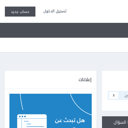
تسجيل الدخول
حساب جديد
إعلانات
ن
2
السؤال