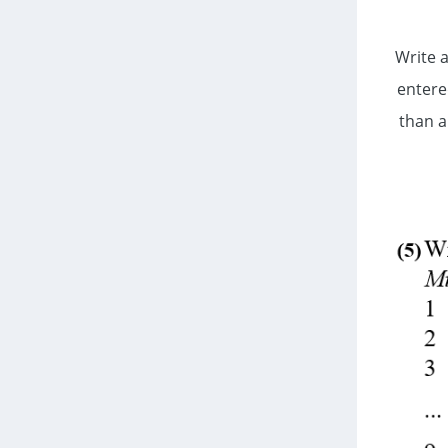
(4) Wri
entere
than a