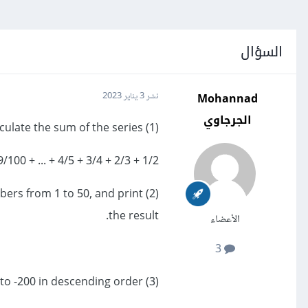
السؤال
Mohannad
نشر
3 يناير 2023
الجرجاوي
(1) Write a program to calculate the sum of the series:
1/2 + 2/3 + 3/4 + 4/5 + ... + 99/100.
mbers from 1 to 50, and print
the result.
الأعضاء
3
(3) Write a program that prints the odd numbers from 200 to -200 in descending order.