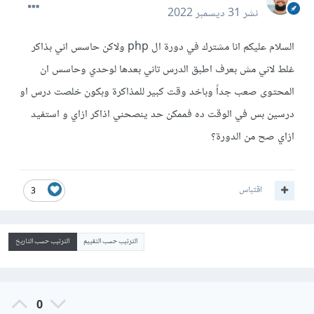
نشر
31 ديسمبر 2022
السلام عليكم انا مشترك في دورة ال php ولاكن حاسس اني بذاكر
غلط لاني مش بعرف اطبق الدرس تاني بعدها لوحدي وحاسس ان
المحتوى صعب جداً وباخد وقت كبير للمذاكرة وبكون خلصت درس او
درسين بس في الوقت ده فممكن حد ينصحني اذاكر ازاي و استفيد
ازاي صح من الدورة؟
اقتباس
3
الترتيب حسب التقييم
الترتيب حسب التاريخ
0